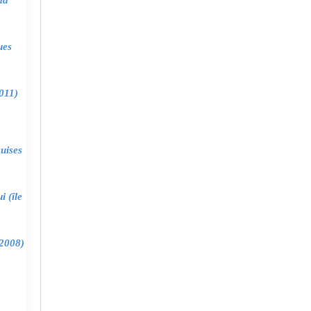
ma
ues
011)
uises
 (île
2008)