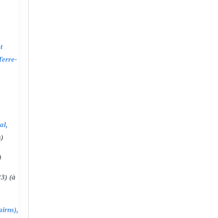
t
Terre-
al,
s)
)
3) (à
irns),