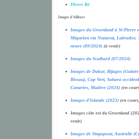
Divers Ré
Images d'Ailleurs
Images du Groenland à St-Pierre e
Miquelon via Nunavut, Labrador, 
neuve (09/2024)
(à venir)
Images du Svalbard (07/2024)
Images de Dakar, Bijagos (Guinée
Bissau), Cap Vert, Sahara occident
Canaries, Madère (2024)
(en cour
Images d'Islande (2023)
(en cours
Images côte est du Groenland (202
venir)
Images de Singapour, Australie (Ca