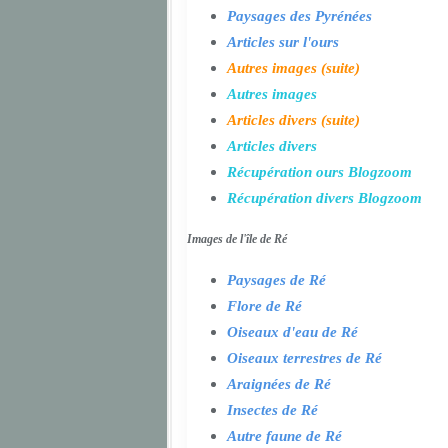
Paysages des Pyrénées
Articles sur l'ours
Autres images (suite)
Autres images
Articles divers (suite)
Articles divers
Récupération ours Blogzoom
Récupération divers Blogzoom
Images de l'île de Ré
Paysages de Ré
Flore de Ré
Oiseaux d'eau de Ré
Oiseaux terrestres de Ré
Araignées de Ré
Insectes de Ré
Autre faune de Ré