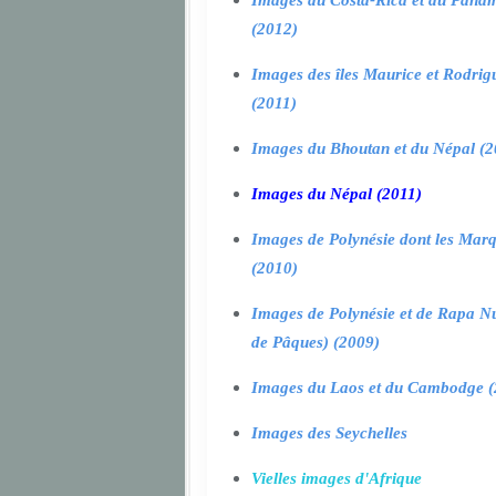
Images du Costa-Rica et du Pana
(2012)
Images des îles Maurice et Rodrig
(2011)
Images du Bhoutan et du Népal (2
Images du Népal (2011)
Images de Polynésie dont les Marq
(2010)
Images de Polynésie et de Rapa Nui
de Pâques) (2009)
Images du Laos et du Cambodge (
Images des Seychelles
Vielles images d'Afrique