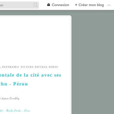
Connexion
+
Créer mon blog
,
,
,
A
PANORAMIC PICTURE
PAYSAGE
PEROU
ntale de la cité avec ses
chu - Pérou
é depuis Overblog