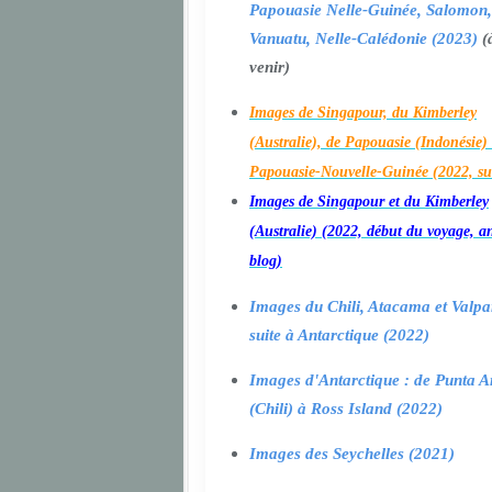
Papouasie Nelle-Guinée, Salomon,
Vanuatu, Nelle-Calédonie (2023)
(
venir)
Images de Singapour, du Kimberley
(Australie), de Papouasie (Indonésie) 
Papouasie-Nouvelle-Guinée (2022, su
Images de Singapour et du Kimberley
(Australie) (2022, début du voyage, a
blog)
Images du Chili, Atacama et Valpa
suite à Antarctique (2022)
Images d'Antarctique : de Punta A
(Chili) à Ross Island (2022)
Images des Seychelles (2021)