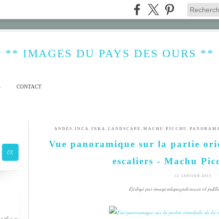
** IMAGES DU PAYS DES OURS **
S
CONTACT
,
,
,
,
,
ANDES
INCA
INKA
LANDSCAPE
MACHU PICCHU
PANORAM
Vue panoramique sur la partie orie
escaliers - Machu Pic
12 JANVIER 2015
Rédigé par imagesdupaysdesours et publi
s plus ou