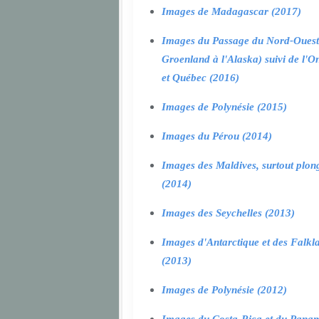
Images de Madagascar (2017)
Images du Passage du Nord-Ouest
Groenland à l'Alaska) suivi de l'O
et Québec (2016)
Images de Polynésie (2015)
Images du Pérou (2014)
Images des Maldives, surtout plon
(2014)
Images des Seychelles (2013)
Images d'Antarctique et des Falkl
(2013)
Images de Polynésie (2012)