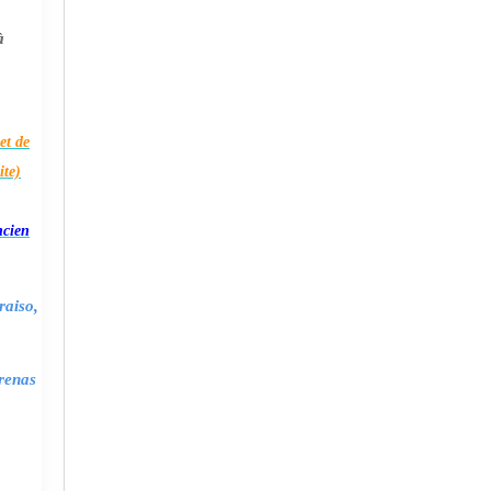
à
et de
ite)
ncien
raiso,
renas