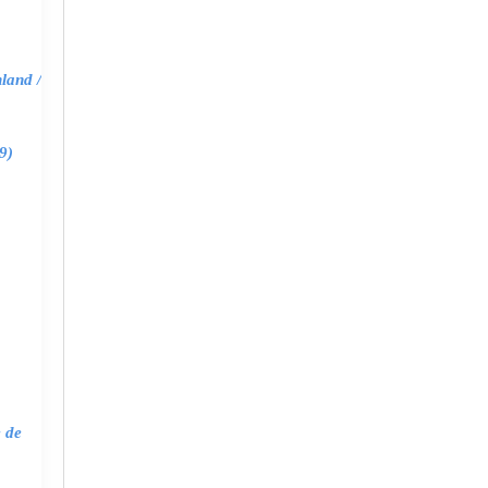
land /
9)
e de