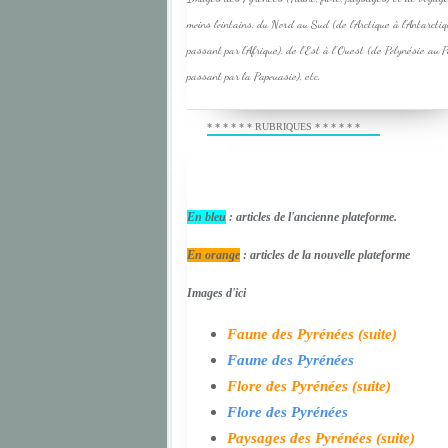
moins lointains, du Nord au Sud (de l'Arctique à l'Antarcti
passant par l'Afrique), de l'Est à l'Ouest (de Polynésie au 
passant par la Papouasie), etc.
* * * * * * RUBRIQUES * * * * * *
En bleu
: articles de l'ancienne plateforme.
En orange
: articles de la nouvelle plateforme
Images d'ici
Faune des Pyrénées (suite)
Faune des Pyrénées
Flore des Pyrénées (suite)
Flore des Pyrénées
Paysages des Pyrénées (suite)