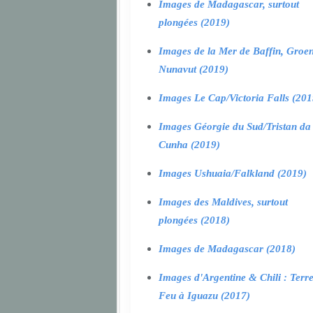
Images de Madagascar, surtout
plongées (2019)
Images de la Mer de Baffin, Groen
Nunavut (2019)
Images Le Cap/Victoria Falls (201
Images Géorgie du Sud/Tristan da
Cunha (2019)
Images Ushuaia/Falkland (2019)
Images des Maldives, surtout
plongées (2018)
Images de Madagascar (2018)
Images d'Argentine & Chili : Terr
Feu à Iguazu (2017)