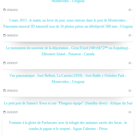
Montevideo - Uruguay
07/06/2013
…
5 mars 2013 : le matin, au lever du jour, nous entrons dans le port de Montevideo -
Panorama musical 3D interactif issu de 16 photos prises au téléobjectif 500 mm - Uruguay
06/06/2013
…
Le monument du souvenir de la déportation - Grise Fiord (ᐊᐅᔪᐃᑦᑐᖅ ou Aujuittuq) -
Ellesmere Island - Nunavut - Canada
17/09/2019
…
Vue panoramique : José Belloni, La Carreta (1919) - José Batlle y Ordoñez Park -
Montevideo - Uruguay
07/06/2013
…
Le petit port de Simon's Town et son "Plongeur équipé" (Standby diver) - Afrique du Sud
01/07/2019
…
Fontaine à la gloire de Pachacutec avec la trilogie des animaux sacrés des Incas : le
condor,le jaguar et le serpent - Aguas Calientes - Pérou