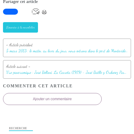
Partager cet article
S'inscrire à la newsletter
5 mars 2013 : le matin, au lever du jour, nous entrons dans le port de Montevideo - Panorama musical 3D interactif issu de 16 photos prises au téléobjectif 500 mm - Uruguay
Vue panoramique : José Belloni, La Carreta (1919) - José Batlle y Ordoñez Park - Montevideo - Uruguay
COMMENTER CET ARTICLE
Ajouter un commentaire
RECHERCHE