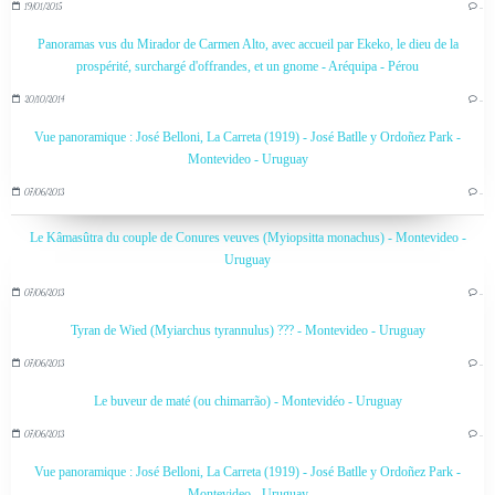
19/01/2015
…
Panoramas vus du Mirador de Carmen Alto, avec accueil par Ekeko, le dieu de la
prospérité, surchargé d'offrandes, et un gnome - Aréquipa - Pérou
20/10/2014
…
Vue panoramique : José Belloni, La Carreta (1919) - José Batlle y Ordoñez Park -
Montevideo - Uruguay
07/06/2013
…
Le Kâmasûtra du couple de Conures veuves (Myiopsitta monachus) - Montevideo -
Uruguay
07/06/2013
…
Tyran de Wied (Myiarchus tyrannulus) ??? - Montevideo - Uruguay
07/06/2013
…
Le buveur de maté (ou chimarrão) - Montevidéo - Uruguay
07/06/2013
…
Vue panoramique : José Belloni, La Carreta (1919) - José Batlle y Ordoñez Park -
Montevideo - Uruguay