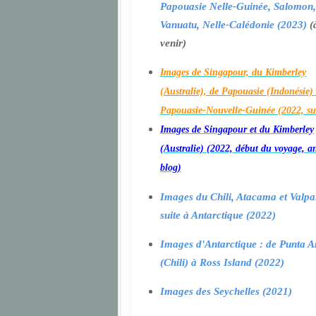
Papouasie Nelle-Guinée, Salomon,
Vanuatu, Nelle-Calédonie (2023)
(
venir)
Images de Singapour, du Kimberley
(Australie), de Papouasie (Indonésie) 
Papouasie-Nouvelle-Guinée (2022, su
Images de Singapour et du Kimberley
(Australie) (2022, début du voyage, a
blog)
Images du Chili, Atacama et Valpa
suite à Antarctique (2022)
Images d'Antarctique : de Punta A
(Chili) à Ross Island (2022)
Images des Seychelles (2021)