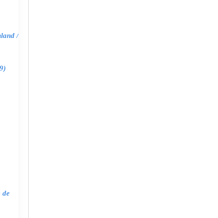
land /
9)
e de