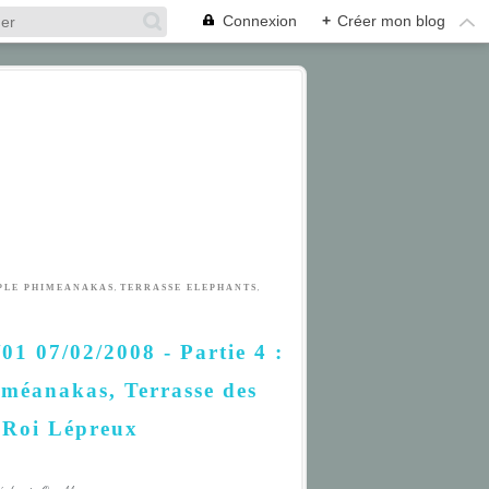
Connexion
+
Créer mon blog
,
,
PLE PHIMEANAKAS
TERRASSE ELEPHANTS
1 07/02/2008 - Partie 4 :
méanakas, Terrasse des
 Roi Lépreux