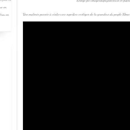
Rédigé par imagesdupaysdesours et publi
que en
Une matinée passée à visiter ces superbes vestiges de la grandeur du peuple Khme
Pérou en