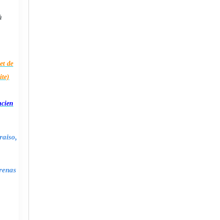
à
et de
ite)
ncien
raiso,
renas