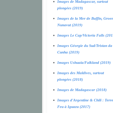
Images de Madagascar, surtout
plongées (2019)
Images de la Mer de Baffin, Groen
Nunavut (2019)
Images Le Cap/Victoria Falls (201
Images Géorgie du Sud/Tristan da
Cunha (2019)
Images Ushuaia/Falkland (2019)
Images des Maldives, surtout
plongées (2018)
Images de Madagascar (2018)
Images d'Argentine & Chili : Terr
Feu à Iguazu (2017)