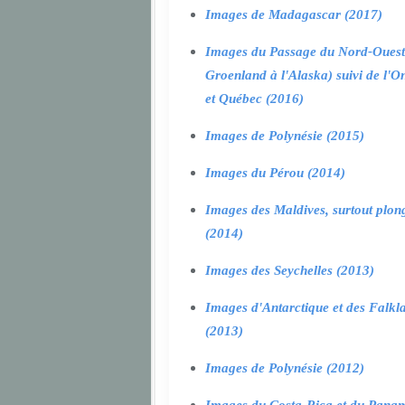
Images de Madagascar (2017)
Images du Passage du Nord-Ouest
Groenland à l'Alaska) suivi de l'O
et Québec (2016)
Images de Polynésie (2015)
Images du Pérou (2014)
Images des Maldives, surtout plon
(2014)
Images des Seychelles (2013)
Images d'Antarctique et des Falkl
(2013)
Images de Polynésie (2012)