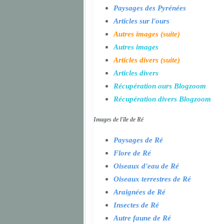
Paysages des Pyrénées
Articles sur l'ours
Autres images (suite)
Autres images
Articles divers (suite)
Articles divers
Récupération ours Blogzoom
Récupération divers Blogzoom
Images de l'île de Ré
Paysages de Ré
Flore de Ré
Oiseaux d'eau de Ré
Oiseaux terrestres de Ré
Araignées de Ré
Insectes de Ré
Autre faune de Ré