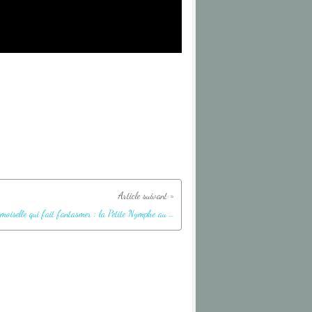
Une demoiselle qui fait fantasmer : la Petite Nymphe au corps de feu (Pyrrhosoma nymphula) femelle - Lartigau - Milhas - 31