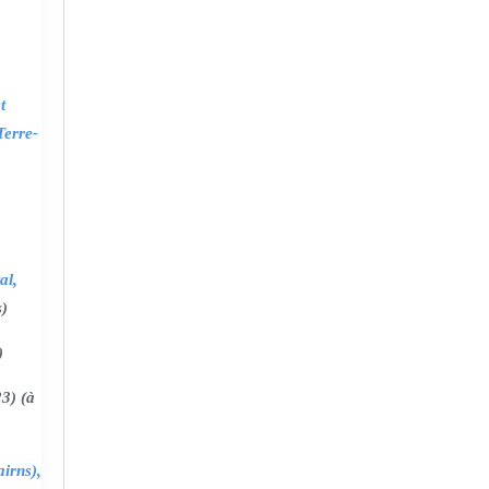
t
Terre-
al,
s)
)
3) (à
irns),