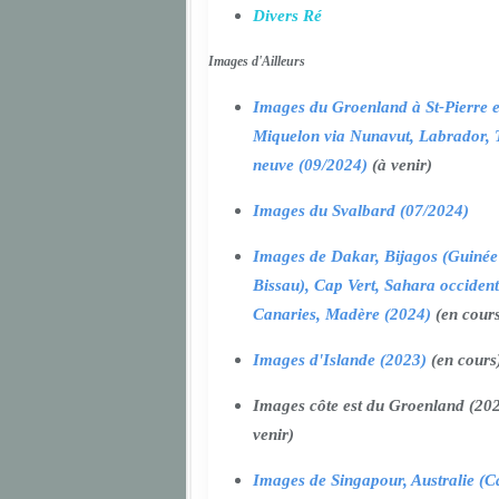
Divers Ré
Images d'Ailleurs
Images du Groenland à St-Pierre e
Miquelon via Nunavut, Labrador, 
neuve (09/2024)
(à venir)
Images du Svalbard (07/2024)
Images de Dakar, Bijagos (Guinée
Bissau), Cap Vert, Sahara occident
Canaries, Madère (2024)
(en cour
Images d'Islande (2023)
(en cours
Images côte est du Groenland (202
venir)
Images de Singapour, Australie (Ca