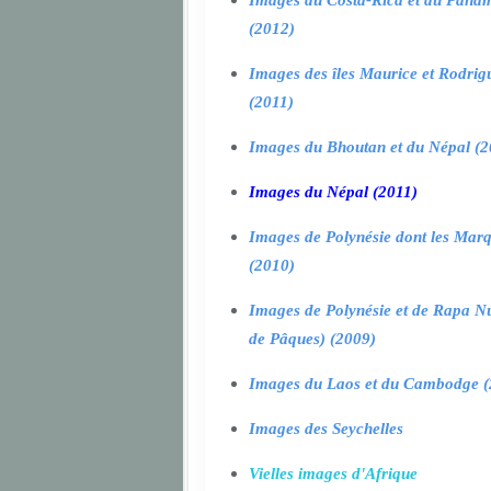
Images du Costa-Rica et du Pana
(2012)
Images des îles Maurice et Rodrig
(2011)
Images du Bhoutan et du Népal (2
Images du Népal (2011)
Images de Polynésie dont les Marq
(2010)
Images de Polynésie et de Rapa Nui
de Pâques) (2009)
Images du Laos et du Cambodge (
Images des Seychelles
Vielles images d'Afrique