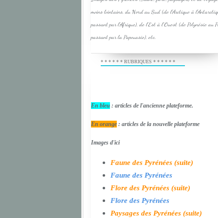
moins lointains, du Nord au Sud (de l'Arctique à l'Antarcti
passant par l'Afrique), de l'Est à l'Ouest (de Polynésie au 
passant par la Papouasie), etc.
* * * * * * RUBRIQUES * * * * * *
En bleu
: articles de l'ancienne plateforme.
En orange
: articles de la nouvelle plateforme
Images d'ici
Faune des Pyrénées (suite)
Faune des Pyrénées
Flore des Pyrénées (suite)
Flore des Pyrénées
Paysages des Pyrénées (suite)