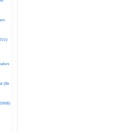
ma
ues
011)
uises
 (île
2008)