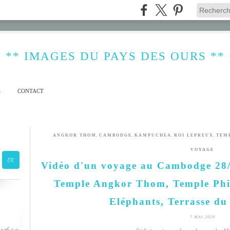
** IMAGES DU PAYS DES OURS **
S
CONTACT
,
,
,
,
ANGKOR THOM
CAMBODGE
KAMPUCHEA
ROI LEPREUX
TEM
VOYAGE
Vidéo d'un voyage au Cambodge 28/0
Temple Angkor Thom, Temple Phi
Eléphants, Terrasse du
7 MAI 2020
s plus ou