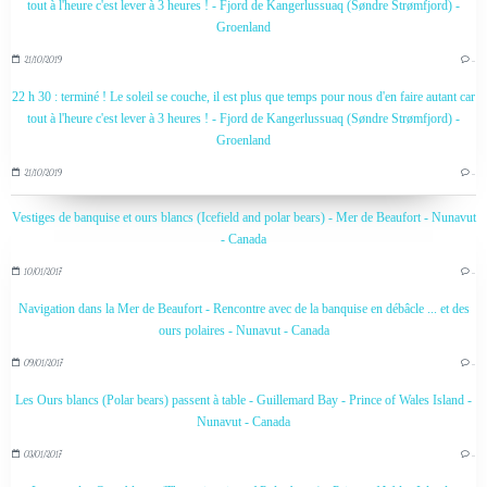
tout à l'heure c'est lever à 3 heures ! - Fjord de Kangerlussuaq (Søndre Strømfjord) -
Groenland
21/10/2019
…
22 h 30 : terminé ! Le soleil se couche, il est plus que temps pour nous d'en faire autant car
tout à l'heure c'est lever à 3 heures ! - Fjord de Kangerlussuaq (Søndre Strømfjord) -
Groenland
21/10/2019
…
Vestiges de banquise et ours blancs (Icefield and polar bears) - Mer de Beaufort - Nunavut
- Canada
10/01/2017
…
Navigation dans la Mer de Beaufort - Rencontre avec de la banquise en débâcle ... et des
ours polaires - Nunavut - Canada
09/01/2017
…
Les Ours blancs (Polar bears) passent à table - Guillemard Bay - Prince of Wales Island -
Nunavut - Canada
03/01/2017
…