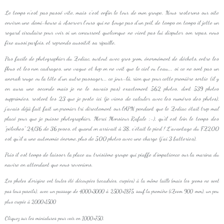
Le temps n'est pas passé vite, mais c'est enfin le tour de mon groupe. Nous resterons sur site
environ une demi-heure à observer l'ours qui ne bouge pas d'un poil, de temps en temps il jette un
regard circulaire pour voir si un concurrent quelconque ne vient pas lui disputer son repas, nous
fixe aussi parfois, et reprends aussitôt sa ripaille.
Pas facile de photographier du Zodiac, surtout avec gros zoom, énormément de déchets, entre les
flous et les non cadrages, une vague et hop on ne voit que le ciel ou l'eau... si ce ne sont pas un
anorak rouge ou la tête d'un autre passager... ce jour-là, rien que pour cette première sortie (il y
en aura une seconde mais je ne le savais pas) exactement 562 photos, dont 539 photos
supprimées, restent les 23 que je poste ici (je viens de calculer avec les numéros des photos),
j'avais déjà fait fait un premier tri directement sur l'APN pendant que le Zodiac était trop mal
placé pour que je puisse photographier. Merci Monsieur Rafale ;-), qu'il est loin le temps des
"péloches" 24/36 de 36 poses, et quand on arrivait à 38, c'était le pied ! L'avantage du FZ200
est qu'il a une autonomie énorme, plus de 500 photos avec une charge (j'ai 3 batteries).
Puis il est temps de laisser la place au troisième groupe qui piaffe d'impatience sur la marina du
navire en attendant que nous revenions.
Les photos d'origine ont toutes été découpées (recadrées, cropées) à la même taille (mais les zooms ne sont
pas tous pareils), avec un passage de 4000x3000 à 2500x1875, sauf la première (iZoom 900 mm), un peu
plus cropée à 2000x1500
Cliquez sur les miniatures pour voir en 1000x750.