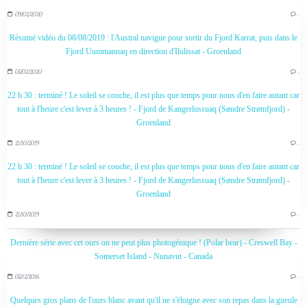
09/02/2020
…
Résumé vidéo du 08/08/2019 : l'Austral navigue pour sortir du Fjord Karrat, puis dans le
Fjord Uummannaq en direction d'Ilulissat - Groenland
05/02/2020
…
22 h 30 : terminé ! Le soleil se couche, il est plus que temps pour nous d'en faire autant car
tout à l'heure c'est lever à 3 heures ! - Fjord de Kangerlussuaq (Søndre Strømfjord) -
Groenland
21/10/2019
…
22 h 30 : terminé ! Le soleil se couche, il est plus que temps pour nous d'en faire autant car
tout à l'heure c'est lever à 3 heures ! - Fjord de Kangerlussuaq (Søndre Strømfjord) -
Groenland
21/10/2019
…
Dernière série avec cet ours on ne peut plus photogénique ! (Polar bear) - Creswell Bay -
Somerset Island - Nunavut - Canada
05/12/2016
…
Quelques gros plans de l'ours blanc avant qu'il ne s'éloigne avec son repas dans la gueule