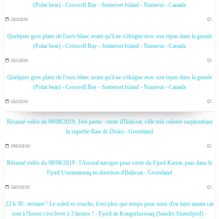
(Polar bear) - Creswell Bay - Somerset Island - Nunavut - Canada
05/12/2016
…
Quelques gros plans de l'ours blanc avant qu'il ne s'éloigne avec son repas dans la gueule
(Polar bear) - Creswell Bay - Somerset Island - Nunavut - Canada
05/12/2016
…
Quelques gros plans de l'ours blanc avant qu'il ne s'éloigne avec son repas dans la gueule
(Polar bear) - Creswell Bay - Somerset Island - Nunavut - Canada
05/12/2016
…
Résumé vidéo du 09/08/2019, 1ère partie : visite d'Ilulissat, ville très colorée surplombant
la superbe Baie de Disko - Groenland
09/02/2020
…
Résumé vidéo du 08/08/2019 : l'Austral navigue pour sortir du Fjord Karrat, puis dans le
Fjord Uummannaq en direction d'Ilulissat - Groenland
05/02/2020
…
22 h 30 : terminé ! Le soleil se couche, il est plus que temps pour nous d'en faire autant car
tout à l'heure c'est lever à 3 heures ! - Fjord de Kangerlussuaq (Søndre Strømfjord) -