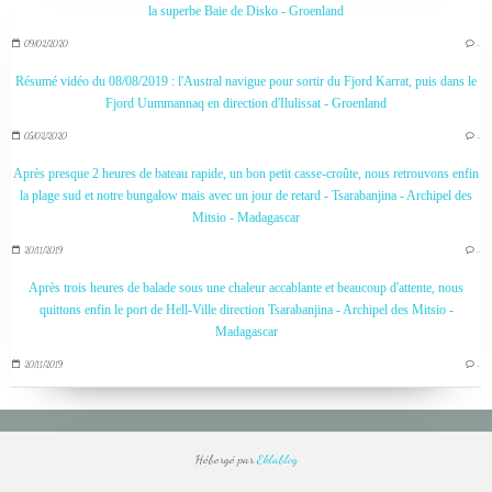
la superbe Baie de Disko - Groenland
09/02/2020
…
Résumé vidéo du 08/08/2019 : l'Austral navigue pour sortir du Fjord Karrat, puis dans le
Fjord Uummannaq en direction d'Ilulissat - Groenland
05/02/2020
…
Après presque 2 heures de bateau rapide, un bon petit casse-croûte, nous retrouvons enfin
la plage sud et notre bungalow mais avec un jour de retard - Tsarabanjina - Archipel des
Mitsio - Madagascar
20/11/2019
…
Après trois heures de balade sous une chaleur accablante et beaucoup d'attente, nous
quittons enfin le port de Hell-Ville direction Tsarabanjina - Archipel des Mitsio -
Madagascar
20/11/2019
…
Hébergé par
Eklablog