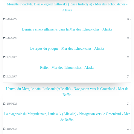
Mouette tridactyle, Black-legged Kittiwake (Rissa tridactyla) - Mer des Tchouktches -
Alaska
01/02/2017
…
Derniers émerveillements dans la Mer des Tchouktches - Alaska
01/02/2017
…
Le repos du phoque - Mer des Tchouktches - Alaska
31/01/2017
…
Reflet - Mer des Tchouktches - Alaska
31/01/2017
…
L'envol du Mergule nain, Little auk (Alle alle) - Navigation vers le Groenland - Mer de
Baffin
23/09/2019
…
La diagonale du Mergule nain, Little auk (Alle alle) - Navigation vers le Groenland - Mer
de Baffin
23/09/2019
…