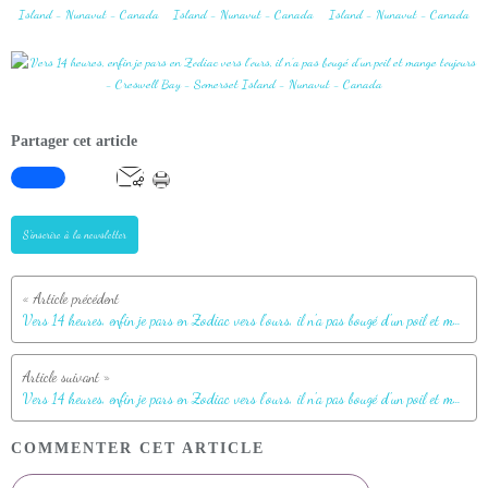
Partager cet article
S'inscrire à la newsletter
Vers 14 heures, enfin je pars en Zodiac vers l'ours, il n'a pas bougé d'un poil et mange toujours (Polar bear) - Creswell Bay - Somerset Island - Nunavut - Canada
Vers 14 heures, enfin je pars en Zodiac vers l'ours, il n'a pas bougé d'un poil et mange toujours (Polar bear) - Creswell Bay - Somerset Island - Nunavut - Canada
COMMENTER CET ARTICLE