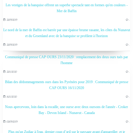
Les vestiges de la banquise offrent un superbe spectacle tant en formes qu'en couleurs -
Mer de Baffin
23/09/2019
…
Le nord de la mer de Baffin est barrée par une épaisse brume rasante, les côtes du Nunavut
et du Groenland avec de la banquise se profilent à l'horizon
23/09/2019
…
Communiqué de presse CAP OURS 23/11/2020 : remplacement des deux ours tués par
l'homme
23/11/2020
…
Bilan des dédommagements ours dans les Pyrénées pour 2019 : Communiqué de presse
CAP OURS 16/11/2020
16/11/2020
…
Nous apercevons, loin dans la rocaille, une ourse avec deux oursons de l'année - Croker
Bay - Devon Island - Nunavut - Canada
03/09/2019
…
Plus qu'un Zodiac à l'eau, dernier coup d’œil sur le paysage avant d'appareiller, et je