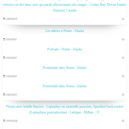
retrouve un des deux ours qui paraît effectivement très maigre - Croker Bay, Devon Island,
Nunavut, Canada
03/09/2019
…
Les adieux à Nome - Alaska
10/02/2017
…
Portraits - Nome - Alaska
10/02/2017
…
Promenade dans Nome - Alaska
10/02/2017
…
Promenade dans Nome - Alaska
08/02/2017
…
Photos avec lentille Raynox : Leptophye ou sauterelle ponctuée, Speckled bush-cricket
(Leptophyes punctatissima) - Lartigau - Milhas - 31
04/07/2020
…