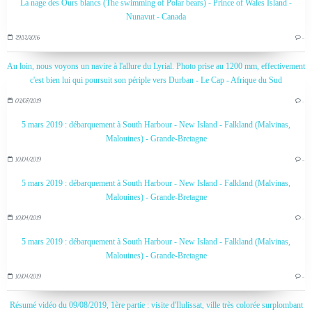
La nage des Ours blancs (The swimming of Polar bears) - Prince of Wales Island -
Nunavut - Canada
29/12/2016
…
Au loin, nous voyons un navire à l'allure du Lyrial. Photo prise au 1200 mm, effectivement
c'est bien lui qui poursuit son périple vers Durban - Le Cap - Afrique du Sud
02/07/2019
…
5 mars 2019 : débarquement à South Harbour - New Island - Falkland (Malvinas,
Malouines) - Grande-Bretagne
10/04/2019
…
5 mars 2019 : débarquement à South Harbour - New Island - Falkland (Malvinas,
Malouines) - Grande-Bretagne
10/04/2019
…
5 mars 2019 : débarquement à South Harbour - New Island - Falkland (Malvinas,
Malouines) - Grande-Bretagne
10/04/2019
…
Résumé vidéo du 09/08/2019, 1ère partie : visite d'Ilulissat, ville très colorée surplombant