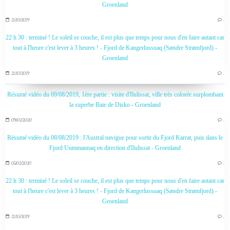
Groenland
21/10/2019
…
22 h 30 : terminé ! Le soleil se couche, il est plus que temps pour nous d'en faire autant car
tout à l'heure c'est lever à 3 heures ! - Fjord de Kangerlussuaq (Søndre Strømfjord) -
Groenland
21/10/2019
…
Résumé vidéo du 09/08/2019, 1ère partie : visite d'Ilulissat, ville très colorée surplombant
la superbe Baie de Disko - Groenland
09/02/2020
…
Résumé vidéo du 08/08/2019 : l'Austral navigue pour sortir du Fjord Karrat, puis dans le
Fjord Uummannaq en direction d'Ilulissat - Groenland
05/02/2020
…
22 h 30 : terminé ! Le soleil se couche, il est plus que temps pour nous d'en faire autant car
tout à l'heure c'est lever à 3 heures ! - Fjord de Kangerlussuaq (Søndre Strømfjord) -
Groenland
21/10/2019
…