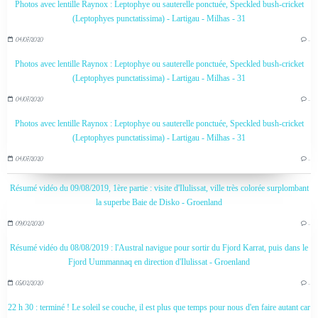
Photos avec lentille Raynox : Leptophye ou sauterelle ponctuée, Speckled bush-cricket
(Leptophyes punctatissima) - Lartigau - Milhas - 31
04/07/2020
…
Photos avec lentille Raynox : Leptophye ou sauterelle ponctuée, Speckled bush-cricket
(Leptophyes punctatissima) - Lartigau - Milhas - 31
04/07/2020
…
Photos avec lentille Raynox : Leptophye ou sauterelle ponctuée, Speckled bush-cricket
(Leptophyes punctatissima) - Lartigau - Milhas - 31
04/07/2020
…
Résumé vidéo du 09/08/2019, 1ère partie : visite d'Ilulissat, ville très colorée surplombant
la superbe Baie de Disko - Groenland
09/02/2020
…
Résumé vidéo du 08/08/2019 : l'Austral navigue pour sortir du Fjord Karrat, puis dans le
Fjord Uummannaq en direction d'Ilulissat - Groenland
05/02/2020
…
22 h 30 : terminé ! Le soleil se couche, il est plus que temps pour nous d'en faire autant car