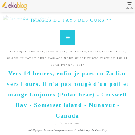
MENU
** IMAGES DU PAYS DES OURS **
,
,
,
,
,
,
ARCTIQUE
AUSTRAL
BAFFIN BAY
CROISIERE
CRUISE
FIELD OF ICE
,
,
,
,
,
,
GLACE
NUNAVUT
OURS
PASSAGE NORD OUEST
PHOTO
PICTURE
POLAR
,
,
BEAR
PONANT
TRIP
Vers 14 heures, enfin je pars en Zodiac
vers l'ours, il n'a pas bougé d'un poil et
mange toujours (Polar bear) - Creswell
Bay - Somerset Island - Nunavut -
Canada
3 DÉCEMBRE 2016
Rédigé par imagesdupaysdesours et publié depuis Overblog