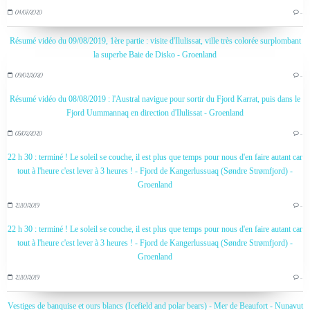
04/07/2020
…
Résumé vidéo du 09/08/2019, 1ère partie : visite d'Ilulissat, ville très colorée surplombant
la superbe Baie de Disko - Groenland
09/02/2020
…
Résumé vidéo du 08/08/2019 : l'Austral navigue pour sortir du Fjord Karrat, puis dans le
Fjord Uummannaq en direction d'Ilulissat - Groenland
05/02/2020
…
22 h 30 : terminé ! Le soleil se couche, il est plus que temps pour nous d'en faire autant car
tout à l'heure c'est lever à 3 heures ! - Fjord de Kangerlussuaq (Søndre Strømfjord) -
Groenland
21/10/2019
…
22 h 30 : terminé ! Le soleil se couche, il est plus que temps pour nous d'en faire autant car
tout à l'heure c'est lever à 3 heures ! - Fjord de Kangerlussuaq (Søndre Strømfjord) -
Groenland
21/10/2019
…
Vestiges de banquise et ours blancs (Icefield and polar bears) - Mer de Beaufort - Nunavut