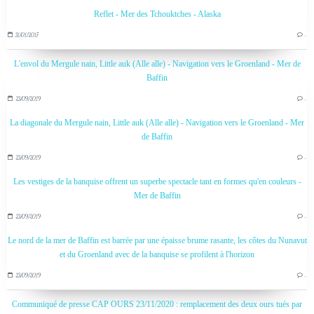
Reflet - Mer des Tchouktches - Alaska
31/01/2017
…
L'envol du Mergule nain, Little auk (Alle alle) - Navigation vers le Groenland - Mer de
Baffin
23/09/2019
…
La diagonale du Mergule nain, Little auk (Alle alle) - Navigation vers le Groenland - Mer
de Baffin
23/09/2019
…
Les vestiges de la banquise offrent un superbe spectacle tant en formes qu'en couleurs -
Mer de Baffin
23/09/2019
…
Le nord de la mer de Baffin est barrée par une épaisse brume rasante, les côtes du Nunavut
et du Groenland avec de la banquise se profilent à l'horizon
23/09/2019
…
Communiqué de presse CAP OURS 23/11/2020 : remplacement des deux ours tués par