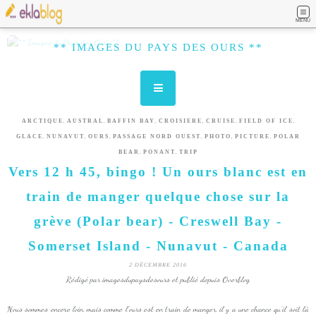
MENU
** IMAGES DU PAYS DES OURS **
,
,
,
,
,
,
ARCTIQUE
AUSTRAL
BAFFIN BAY
CROISIERE
CRUISE
FIELD OF ICE
,
,
,
,
,
,
GLACE
NUNAVUT
OURS
PASSAGE NORD OUEST
PHOTO
PICTURE
POLAR
,
,
BEAR
PONANT
TRIP
Vers 12 h 45, bingo ! Un ours blanc est en
train de manger quelque chose sur la
grève (Polar bear) - Creswell Bay -
Somerset Island - Nunavut - Canada
2 DÉCEMBRE 2016
Rédigé par imagesdupaysdesours et publié depuis Overblog
Nous sommes encore loin, mais comme l'ours est en train de manger, il y a une chance qu'il soit là