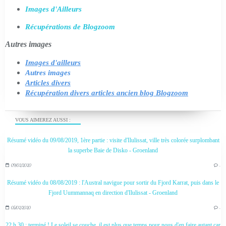
Images d'Ailleurs
Récupérations de Blogzoom
Autres images
Images d'ailleurs
Autres images
Articles divers
Récupération divers articles ancien blog Blogzoom
VOUS AIMEREZ AUSSI :
Résumé vidéo du 09/08/2019, 1ère partie : visite d'Ilulissat, ville très colorée surplombant
la superbe Baie de Disko - Groenland
09/02/2020
…
Résumé vidéo du 08/08/2019 : l'Austral navigue pour sortir du Fjord Karrat, puis dans le
Fjord Uummannaq en direction d'Ilulissat - Groenland
05/02/2020
…
22 h 30 : terminé ! Le soleil se couche, il est plus que temps pour nous d'en faire autant car