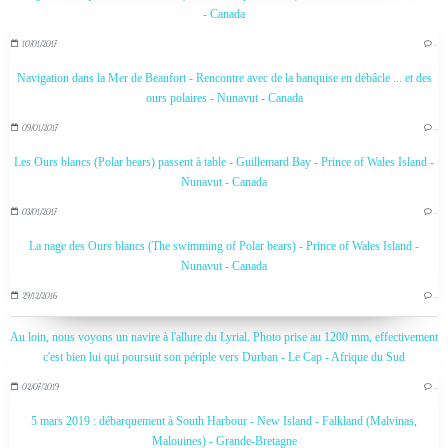
- Canada
10/01/2017
…
Navigation dans la Mer de Beaufort - Rencontre avec de la banquise en débâcle ... et des
ours polaires - Nunavut - Canada
09/01/2017
…
Les Ours blancs (Polar bears) passent à table - Guillemard Bay - Prince of Wales Island -
Nunavut - Canada
03/01/2017
…
La nage des Ours blancs (The swimming of Polar bears) - Prince of Wales Island -
Nunavut - Canada
29/12/2016
…
Au loin, nous voyons un navire à l'allure du Lyrial. Photo prise au 1200 mm, effectivement
c'est bien lui qui poursuit son périple vers Durban - Le Cap - Afrique du Sud
02/07/2019
…
5 mars 2019 : débarquement à South Harbour - New Island - Falkland (Malvinas,
Malouines) - Grande-Bretagne