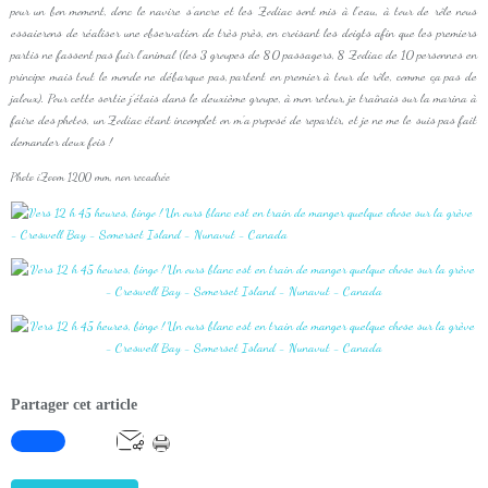
pour un bon moment, donc le navire s'ancre et les Zodiac sont mis à l'eau, à tour de rôle nous
essaierons de réaliser une observation de très près, en croisant les doigts afin que les premiers
partis ne fassent pas fuir l'animal (les 3 groupes de 80 passagers, 8 Zodiac de 10 personnes en
principe mais tout le monde ne débarque pas, partent en premier à tour de rôle, comme ça pas de
jaloux). Pour cette sortie j'étais dans le deuxième groupe, à mon retour, je traînais sur la marina à
faire des photos, un Zodiac étant incomplet on m'a proposé de repartir, et je ne me le suis pas fait
demander deux fois !
Photo iZoom 1200 mm, non recadrée
Partager cet article