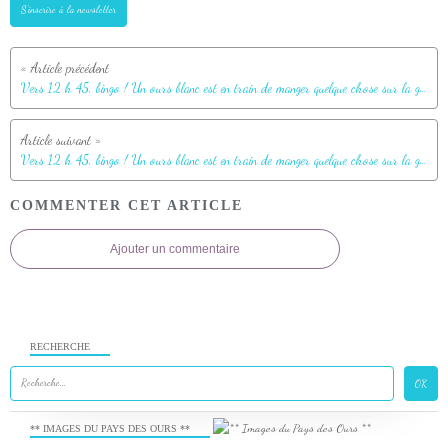
S'inscrire à la newsletter
Vers 12 h 45, bingo ! Un ours blanc est en train de manger quelque chose sur la grève (Polar bear) - Creswell Bay - Somerset Island - Nunavut - Canada
Vers 12 h 45, bingo ! Un ours blanc est en train de manger quelque chose sur la grève (Polar bear) - Creswell Bay - Somerset Island - Nunavut - Canada
COMMENTER CET ARTICLE
Ajouter un commentaire
RECHERCHE
** IMAGES DU PAYS DES OURS **