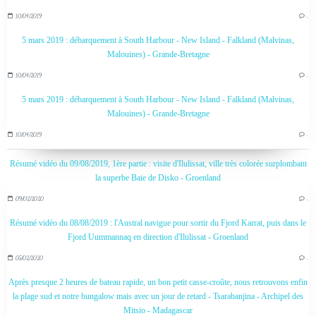
10/04/2019
…
5 mars 2019 : débarquement à South Harbour - New Island - Falkland (Malvinas,
Malouines) - Grande-Bretagne
10/04/2019
…
5 mars 2019 : débarquement à South Harbour - New Island - Falkland (Malvinas,
Malouines) - Grande-Bretagne
10/04/2019
…
Résumé vidéo du 09/08/2019, 1ère partie : visite d'Ilulissat, ville très colorée surplombant
la superbe Baie de Disko - Groenland
09/02/2020
…
Résumé vidéo du 08/08/2019 : l'Austral navigue pour sortir du Fjord Karrat, puis dans le
Fjord Uummannaq en direction d'Ilulissat - Groenland
05/02/2020
…
Après presque 2 heures de bateau rapide, un bon petit casse-croûte, nous retrouvons enfin
la plage sud et notre bungalow mais avec un jour de retard - Tsarabanjina - Archipel des
Mitsio - Madagascar