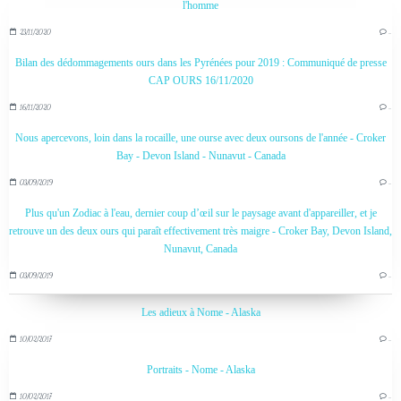
l'homme
23/11/2020
…
Bilan des dédommagements ours dans les Pyrénées pour 2019 : Communiqué de presse
CAP OURS 16/11/2020
16/11/2020
…
Nous apercevons, loin dans la rocaille, une ourse avec deux oursons de l'année - Croker
Bay - Devon Island - Nunavut - Canada
03/09/2019
…
Plus qu'un Zodiac à l'eau, dernier coup d’œil sur le paysage avant d'appareiller, et je
retrouve un des deux ours qui paraît effectivement très maigre - Croker Bay, Devon Island,
Nunavut, Canada
03/09/2019
…
Les adieux à Nome - Alaska
10/02/2017
…
Portraits - Nome - Alaska
10/02/2017
…