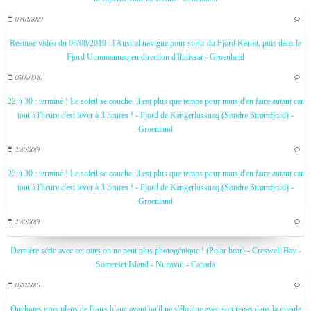
09/02/2020
…
Résumé vidéo du 08/08/2019 : l'Austral navigue pour sortir du Fjord Karrat, puis dans le
Fjord Uummannaq en direction d'Ilulissat - Groenland
05/02/2020
…
22 h 30 : terminé ! Le soleil se couche, il est plus que temps pour nous d'en faire autant car
tout à l'heure c'est lever à 3 heures ! - Fjord de Kangerlussuaq (Søndre Strømfjord) -
Groenland
21/10/2019
…
22 h 30 : terminé ! Le soleil se couche, il est plus que temps pour nous d'en faire autant car
tout à l'heure c'est lever à 3 heures ! - Fjord de Kangerlussuaq (Søndre Strømfjord) -
Groenland
21/10/2019
…
Dernière série avec cet ours on ne peut plus photogénique ! (Polar bear) - Creswell Bay -
Somerset Island - Nunavut - Canada
05/12/2016
…
Quelques gros plans de l'ours blanc avant qu'il ne s'éloigne avec son repas dans la gueule