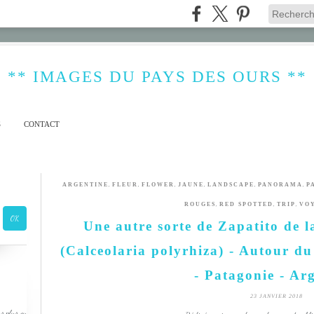
** IMAGES DU PAYS DES OURS **
S
CONTACT
,
,
,
,
,
,
ARGENTINE
FLEUR
FLOWER
JAUNE
LANDSCAPE
PANORAMA
P
,
,
,
ROUGES
RED SPOTTED
TRIP
VO
Une autre sorte de Zapatito de 
(Calceolaria polyrhiza) - Autour du
- Patagonie - Ar
23 JANVIER 2018
s plus ou