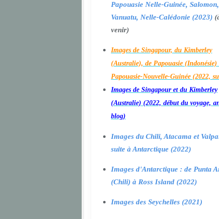
Papouasie Nelle-Guinée, Salomon,
Vanuatu, Nelle-Calédonie (2023)
(
venir)
Images de Singapour, du Kimberley
(Australie), de Papouasie (Indonésie) 
Papouasie-Nouvelle-Guinée (2022, su
Images de Singapour et du Kimberley
(Australie) (2022, début du voyage, a
blog)
Images du Chili, Atacama et Valpa
suite à Antarctique (2022)
Images d'Antarctique : de Punta A
(Chili) à Ross Island (2022)
Images des Seychelles (2021)