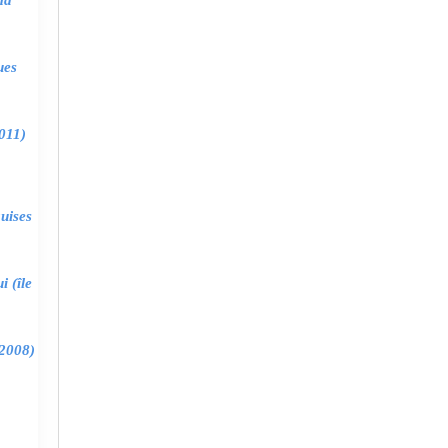
ma
ues
011)
uises
 (île
2008)