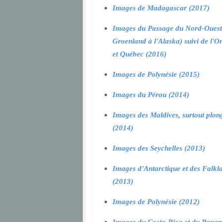
Images de Madagascar (2017)
Images du Passage du Nord-Ouest
Groenland à l'Alaska) suivi de l'O
et Québec (2016)
Images de Polynésie (2015)
Images du Pérou (2014)
Images des Maldives, surtout plon
(2014)
Images des Seychelles (2013)
Images d'Antarctique et des Falkl
(2013)
Images de Polynésie (2012)