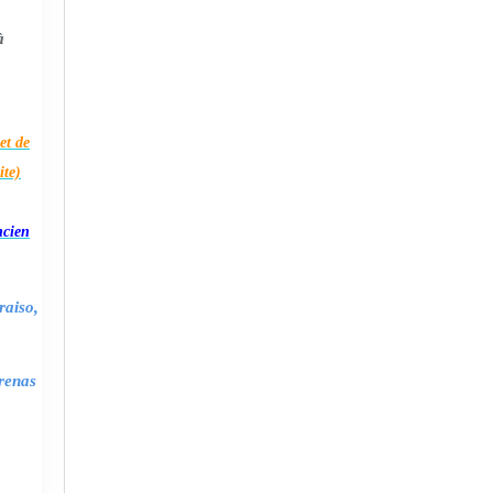
à
et de
ite)
ncien
raiso,
renas