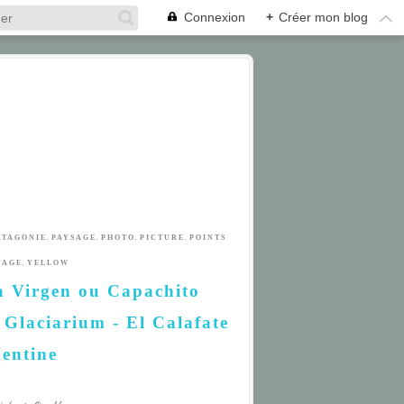
Connexion
+
Créer mon blog
,
,
,
,
ATAGONIE
PAYSAGE
PHOTO
PICTURE
POINTS
,
YAGE
YELLOW
la Virgen ou Capachito
 Glaciarium - El Calafate
gentine