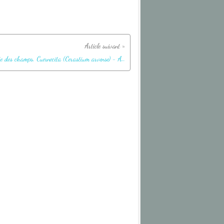
Céraiste des champs, Cuernecita (Cerastium arvense) - Autour du Glaciarium - El Calafate - Patagonie - Argentine