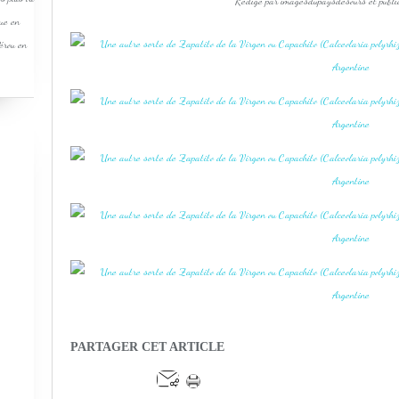
Rédigé par imagesdupaysdesours et publi
que en
Pérou en
PARTAGER CET ARTICLE