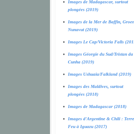
Images de Madagascar, surtout
plongées (2019)
Images de la Mer de Baffin, Groen
Nunavut (2019)
Images Le Cap/Victoria Falls (201
Images Géorgie du Sud/Tristan da
Cunha (2019)
Images Ushuaia/Falkland (2019)
Images des Maldives, surtout
plongées (2018)
Images de Madagascar (2018)
Images d'Argentine & Chili : Terr
Feu à Iguazu (2017)