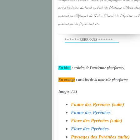
moins lointains, du Nord au Sud (de l'Arctique à l'Antarcti
passant par l'Afrique), de l'Est à l'Ouest (de Polynésie au 
passant par la Papouasie), etc.
* * * * * * RUBRIQUES * * * * * *
En bleu
: articles de l'ancienne plateforme.
En orange
: articles de la nouvelle plateforme
Images d'ici
Faune des Pyrénées (suite)
Faune des Pyrénées
Flore des Pyrénées (suite)
Flore des Pyrénées
Paysages des Pyrénées (suite)