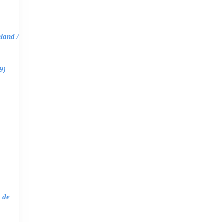
land /
9)
e de