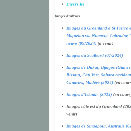
Divers Ré
Images d'Ailleurs
Images du Groenland à St-Pierre e
Miquelon via Nunavut, Labrador, 
neuve (09/2024)
(à venir)
Images du Svalbard (07/2024)
Images de Dakar, Bijagos (Guinée
Bissau), Cap Vert, Sahara occident
Canaries, Madère (2024)
(en cour
Images d'Islande (2023)
(en cours
Images côte est du Groenland (202
venir)
Images de Singapour, Australie (Ca