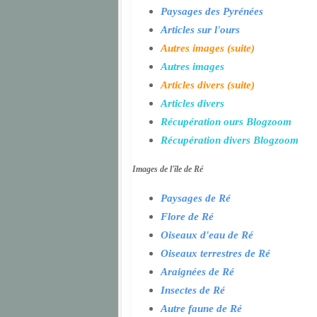
Paysages des Pyrénées
Articles sur l'ours
Autres images (suite)
Autres images
Articles divers (suite)
Articles divers
Récupération ours Blogzoom
Récupération divers Blogzoom
Images de l'île de Ré
Paysages de Ré
Flore de Ré
Oiseaux d'eau de Ré
Oiseaux terrestres de Ré
Araignées de Ré
Insectes de Ré
Autre faune de Ré