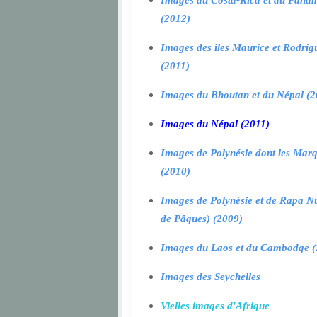
Images du Costa-Rica et du Pana
(2012)
Images des îles Maurice et Rodrig
(2011)
Images du Bhoutan et du Népal (2
Images du Népal (2011)
Images de Polynésie dont les Marq
(2010)
Images de Polynésie et de Rapa Nui
de Pâques) (2009)
Images du Laos et du Cambodge (
Images des Seychelles
Vielles images d'Afrique