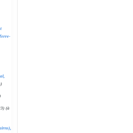
t
Terre-
al,
s)
)
3) (à
irns),