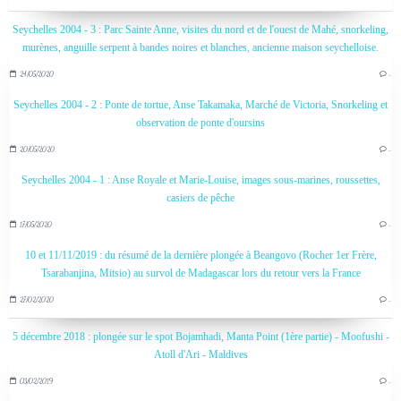
Seychelles 2004 - 3 : Parc Sainte Anne, visites du nord et de l'ouest de Mahé, snorkeling,
murènes, anguille serpent à bandes noires et blanches, ancienne maison seychelloise.
24/05/2020
…
Seychelles 2004 - 2 : Ponte de tortue, Anse Takamaka, Marché de Victoria, Snorkeling et
observation de ponte d'oursins
20/05/2020
…
Seychelles 2004 - 1 : Anse Royale et Marie-Louise, images sous-marines, roussettes,
casiers de pêche
17/05/2020
…
10 et 11/11/2019 : du résumé de la dernière plongée à Beangovo (Rocher 1er Frère,
Tsarabanjina, Mitsio) au survol de Madagascar lors du retour vers la France
27/02/2020
…
5 décembre 2018 : plongée sur le spot Bojamhadi, Manta Point (1ère partie) - Moofushi -
Atoll d'Ari - Maldives
03/02/2019
…