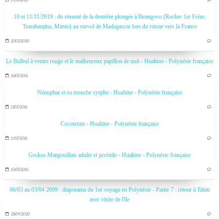
10 et 11/11/2019 : du résumé de la dernière plongée à Beangovo (Rocher 1er Frère,
Tsarabanjina, Mitsio) au survol de Madagascar lors du retour vers la France
27/02/2020
…
Le Bulbul à ventre rouge et le malheureux papillon de nuit - Huahine - Polynésie française
16/07/2016
…
Nénuphar et sa mouche syrphe - Huahine - Polynésie française
13/07/2016
…
Cocoteraie - Huahine - Polynésie française
11/07/2016
…
Geckos Margouillats adulte et juvénile - Huahine - Polynésie française
10/07/2016
…
06/03 au 03/04 2009 : diaporama du 1er voyage en Polynésie - Partie 7 : retour à Tahiti
avec visite de l'île
28/04/2020
…