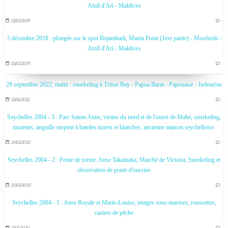
Atoll d'Ari - Maldives
03/02/2019
…
5 décembre 2018 : plongée sur le spot Bojamhadi, Manta Point (1ère partie) - Moofushi -
Atoll d'Ari - Maldives
03/02/2019
…
28 septembre 2022, matin : snorkeling à Triton Bay - Papua Barat - Papouasie - Indonésie
23/06/2025
…
Seychelles 2004 - 3 : Parc Sainte Anne, visites du nord et de l'ouest de Mahé, snorkeling,
murènes, anguille serpent à bandes noires et blanches, ancienne maison seychelloise.
24/05/2020
…
Seychelles 2004 - 2 : Ponte de tortue, Anse Takamaka, Marché de Victoria, Snorkeling et
observation de ponte d'oursins
20/05/2020
…
Seychelles 2004 - 1 : Anse Royale et Marie-Louise, images sous-marines, roussettes,
casiers de pêche
17/05/2020
…