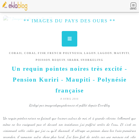
MENU
** IMAGES DU PAYS DES OURS **
,
,
,
,
,
,
,
CORAIL
CORAL
FISH
FRENCH POLYNESIA
LAGON
LAGOON
MAUPITI
,
,
,
POISSON
REQUIN
SHARK
SNORKELING
Un requin pointes noires très excité -
Pension Kuriri - Maupiti - Polynésie
française
8 AVRIL 2016
Rédigé par imagesdupaysdesours et publié depuis Overblog
Un requin pointes noires ne faisait que tourner autour de moi, et à grande vitesse, tellement que
même ne les craignant pas et devant son insistance, j'ai préféré sortir de l'eau. Et c'est en
visionnant cette vidéo que j'ai vu qu'il chassait, il attrape un poisson dans les trois premières
secondes, il ramasse autre chose plus tard. J'ai bien fait de sortir car une morsure est vite