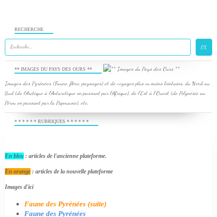
RECHERCHE
** IMAGES DU PAYS DES OURS **
Images des Pyrénées (Faune, flore, paysages) et de voyages plus ou moins lointains, du Nord au
Sud (de l'Arctique à l'Antarctique en passant par l'Afrique), de l'Est à l'Ouest (de Polynésie au
Pérou en passant par la Papouasie), etc.
* * * * * * RUBRIQUES * * * * * *
En bleu
: articles de l'ancienne plateforme.
En orange
: articles de la nouvelle plateforme
Images d'ici
Faune des Pyrénées (suite)
Faune des Pyrénées