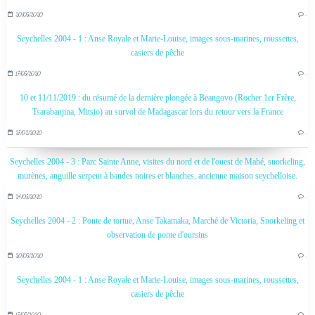
20/05/2020
…
Seychelles 2004 - 1 : Anse Royale et Marie-Louise, images sous-marines, roussettes,
casiers de pêche
17/05/2020
…
10 et 11/11/2019 : du résumé de la dernière plongée à Beangovo (Rocher 1er Frère,
Tsarabanjina, Mitsio) au survol de Madagascar lors du retour vers la France
27/02/2020
…
Seychelles 2004 - 3 : Parc Sainte Anne, visites du nord et de l'ouest de Mahé, snorkeling,
murènes, anguille serpent à bandes noires et blanches, ancienne maison seychelloise.
24/05/2020
…
Seychelles 2004 - 2 : Ponte de tortue, Anse Takamaka, Marché de Victoria, Snorkeling et
observation de ponte d'oursins
20/05/2020
…
Seychelles 2004 - 1 : Anse Royale et Marie-Louise, images sous-marines, roussettes,
casiers de pêche
17/05/2020
…