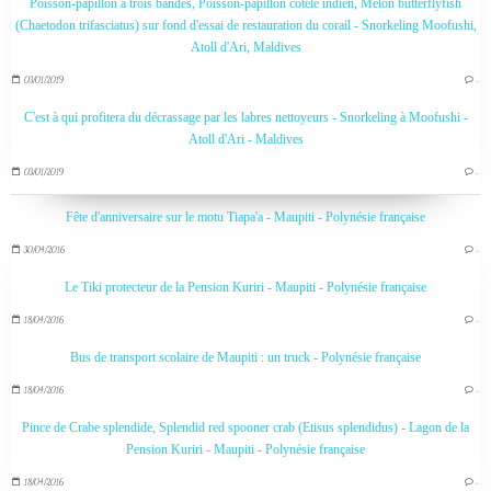
Poisson-papillon à trois bandes, Poisson-papillon côtelé indien, Melon butterflyfish
(Chaetodon trifasciatus) sur fond d'essai de restauration du corail - Snorkeling Moofushi,
Atoll d'Ari, Maldives
03/01/2019
…
C'est à qui profitera du décrassage par les labres nettoyeurs - Snorkeling à Moofushi -
Atoll d'Ari - Maldives
03/01/2019
…
Fête d'anniversaire sur le motu Tiapa'a - Maupiti - Polynésie française
30/04/2016
…
Le Tiki protecteur de la Pension Kuriri - Maupiti - Polynésie française
18/04/2016
…
Bus de transport scolaire de Maupiti : un truck - Polynésie française
18/04/2016
…
Pince de Crabe splendide, Splendid red spooner crab (Etisus splendidus) - Lagon de la
Pension Kuriri - Maupiti - Polynésie française
18/04/2016
…