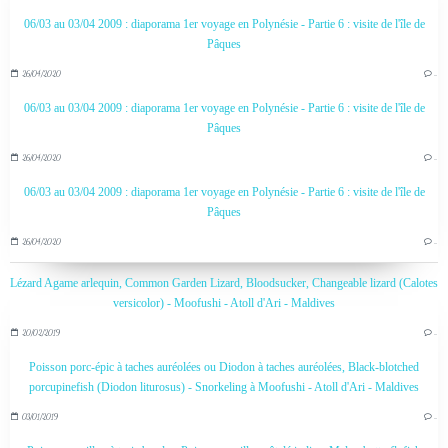
06/03 au 03/04 2009 : diaporama 1er voyage en Polynésie - Partie 6 : visite de l'île de
Pâques
26/04/2020
…
06/03 au 03/04 2009 : diaporama 1er voyage en Polynésie - Partie 6 : visite de l'île de
Pâques
26/04/2020
…
06/03 au 03/04 2009 : diaporama 1er voyage en Polynésie - Partie 6 : visite de l'île de
Pâques
26/04/2020
…
Lézard Agame arlequin, Common Garden Lizard, Bloodsucker, Changeable lizard (Calotes
versicolor) - Moofushi - Atoll d'Ari - Maldives
20/02/2019
…
Poisson porc-épic à taches auréolées ou Diodon à taches auréolées, Black-blotched
porcupinefish (Diodon liturosus) - Snorkeling à Moofushi - Atoll d'Ari - Maldives
03/01/2019
…