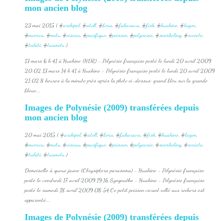
mon ancien blog
23 mai 2015 ( #
archipel
, #
atoll
, #
bora
, #
fakarava
, #
fish
, #
huahine
, #
lagon
,
#
moorea
, #
motu
, #
oiseau
, #
pacifique
, #
poisson
, #
polynesie
, #
snorkeling
, #
societe
,
#
tahiti
, #
tuamotu
)
13 mars 6 h 41 à Huahine (HDR) - Polynésie française posté le lundi 20 avril 2009
20:02 13 mars 14 h 41 à Huahine - Polynésie française posté le lundi 20 avril 2009
21:02 8 heures à la minute près après la photo ci-dessus: grand bleu sur la grande
bleue...
Images de Polynésie (2009) transférées depuis
mon ancien blog
20 mai 2015 ( #
archipel
, #
atoll
, #
bora
, #
fakarava
, #
fish
, #
huahine
, #
lagon
,
#
moorea
, #
motu
, #
oiseau
, #
pacifique
, #
poisson
, #
polynesie
, #
snorkeling
, #
societe
,
#
tahiti
, #
tuamotu
)
Demoiselle à queue jaune (Chrysiptera parasema) - Huahine - Polynésie française
posté le vendredi 17 avril 2009 19:16 Syngnathe - Huahine - Polynésie française
posté le samedi 18 avril 2009 08:54 Ce petit poisson vivant collé aux rochers est
apparenté...
Images de Polynésie (2009) transférées depuis