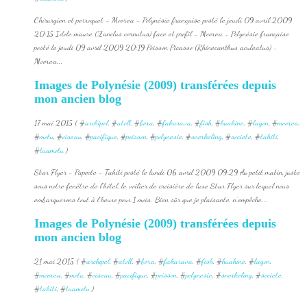
Chirurgien et perroquet - Moorea - Polynésie française posté le jeudi 09 avril 2009
20:15 Idole maure (Zanclus cornutus) face et profil - Moorea - Polynésie française
posté le jeudi 09 avril 2009 20:19 Poisson Picasso (Rhinecanthus aculeatus) -
Moorea...
Images de Polynésie (2009) transférées depuis
mon ancien blog
17 mai 2015 ( #
archipel
, #
atoll
, #
bora
, #
fakarava
, #
fish
, #
huahine
, #
lagon
, #
moorea
,
#
motu
, #
oiseau
, #
pacifique
, #
poisson
, #
polynesie
, #
snorkeling
, #
societe
, #
tahiti
,
#
tuamotu
)
Star Flyer - Papeete - Tahiti posté le lundi 06 avril 2009 09:29 Au petit matin, juste
sous notre fenêtre de l'hôtel, le voilier de croisière de luxe Star Flyer sur lequel nous
embarquerons tout à l'heure pour 1 mois. Bien sûr que je plaisante, n'empêche...
Images de Polynésie (2009) transférées depuis
mon ancien blog
21 mai 2015 ( #
archipel
, #
atoll
, #
bora
, #
fakarava
, #
fish
, #
huahine
, #
lagon
,
#
moorea
, #
motu
, #
oiseau
, #
pacifique
, #
poisson
, #
polynesie
, #
snorkeling
, #
societe
,
#
tahiti
, #
tuamotu
)