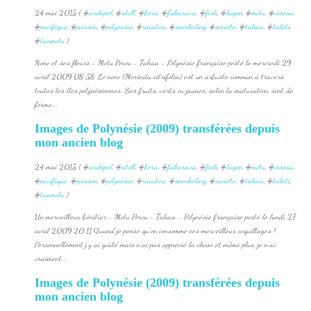
24 mai 2015 ( #
archipel
, #
atoll
, #
bora
, #
fakarava
, #
fish
, #
lagon
, #
motu
, #
oiseau
,
#
pacifique
, #
poisson
, #
polynesie
, #
raiatea
, #
snorkeling
, #
societe
, #
tahaa
, #
tahiti
,
#
tuamotu
)
Nono et ses fleurs - Motu Porou - Tahaa - Polynésie française posté le mercredi 29
avril 2009 08:58 Le nono (Morinda citrifolia) est un arbuste commun à travers
toutes les îles polynésiennes. Ses fruits, verts ou jaunes, selon la maturation, sont de
forme...
Images de Polynésie (2009) transférées depuis
mon ancien blog
24 mai 2015 ( #
archipel
, #
atoll
, #
bora
, #
fakarava
, #
fish
, #
lagon
, #
motu
, #
oiseau
,
#
pacifique
, #
poisson
, #
polynesie
, #
raiatea
, #
snorkeling
, #
societe
, #
tahaa
, #
tahiti
,
#
tuamotu
)
Un merveilleux bénitier - Motu Porou - Tahaa - Polynésie française posté le lundi 27
avril 2009 20:11 Quand je pense qu'on consomme ces merveilleux coquillages !
Personnellement j'y ai goûté mais n'ai pas apprécié la chose et même plus, je n'ai
vraiment...
Images de Polynésie (2009) transférées depuis
mon ancien blog