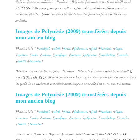
Vahiné (femme en tahitien) - Huahine - Polynésie française posté le mardi 21 avril
2009 08:17 Ne croyez pas que ce soit exceptionnel de voir des vahinés avec des
couronnes fleuries. Dommage, dans la vie de tous les jours les jeunes vahinés n'en
portent...
Images de Polynésie (2009) transférées depuis
mon ancien blog
19 mai 2015 ( #
archipel
, #
atoll
, #
bora
, #
fakarava
, #
fish
, #
huahine
, #
lagon
,
#
moorea
, #
motu
, #
oiseau
, #
pacifique
, #
poisson
, #
polynesie
, #
snorkeling
, #
societe
,
#
tahiti
, #
tuamotu
)
Poissons-anges aux beaux yeux - Huahine - Polynésie française posté le vendredi 17
avril 2009 08:12 Ils étaient extrèmement sauvages, s'éloignant peu des coraux dans
lesquels ils se cachaient immédiatement, toujours en couple, j'en ai vu souvent mais...
Images de Polynésie (2009) transférées depuis
mon ancien blog
19 mai 2015 ( #
archipel
, #
atoll
, #
bora
, #
fakarava
, #
fish
, #
huahine
, #
lagon
,
#
moorea
, #
motu
, #
oiseau
, #
pacifique
, #
poisson
, #
polynesie
, #
snorkeling
, #
societe
,
#
tahiti
, #
tuamotu
)
Cocoteraie - Huahine - Polynésie française posté le lundi 13 avril 2009 09:33