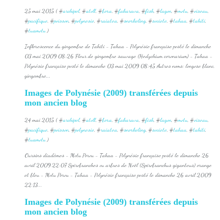
25 mai 2015 ( #
archipel
, #
atoll
, #
bora
, #
fakarava
, #
fish
, #
lagon
, #
motu
, #
oiseau
,
#
pacifique
, #
poisson
, #
polynesie
, #
raiatea
, #
snorkeling
, #
societe
, #
tahaa
, #
tahiti
,
#
tuamotu
)
Inflorescence du gingembre de Tahiti - Tahaa - Polynésie française posté le dimanche
03 mai 2009 08:26 Fleur de gingembre sauvage (Hedychium coronarium) - Tahaa -
Polynésie française posté le dimanche 03 mai 2009 08:45 Autres noms: longose blanc,
gingembre...
Images de Polynésie (2009) transférées depuis
mon ancien blog
24 mai 2015 ( #
archipel
, #
atoll
, #
bora
, #
fakarava
, #
fish
, #
lagon
, #
motu
, #
oiseau
,
#
pacifique
, #
poisson
, #
polynesie
, #
raiatea
, #
snorkeling
, #
societe
, #
tahaa
, #
tahiti
,
#
tuamotu
)
Oursins diadèmes - Motu Porou - Tahaa - Polynésie française posté le dimanche 26
avril 2009 22:07 Spirobranches ou arbres de Noël (Spirobranchus giganteus) orange
et bleu - Motu Porou - Tahaa - Polynésie française posté le dimanche 26 avril 2009
22:13...
Images de Polynésie (2009) transférées depuis
mon ancien blog