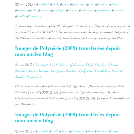
23 mai 2015 ( #
archipel
, #
atoll
, #
bora
, #
fakarava
, #
fish
, #
huahine
, #
lagon
,
#
moorea
, #
motu
, #
oiseau
, #
pacifique
, #
poisson
, #
polynesie
, #
snorkeling
, #
societe
,
#
tahiti
, #
tuamotu
)
Le sauvetage du poisson-globe (Canthigaster) - Huahine - Polynésie française posté le
mercredi 22 avril 2009 07:46 En nous promenant sur la plage, un paquet d'algues et
d'holothuries (concombres de mer) laissés là par un pêcheur ayant nettoyé son filet...
Images de Polynésie (2009) transférées depuis
mon ancien blog
21 mai 2015 ( #
archipel
, #
atoll
, #
bora
, #
fakarava
, #
fish
, #
huahine
, #
lagon
,
#
moorea
, #
motu
, #
oiseau
, #
pacifique
, #
poisson
, #
polynesie
, #
snorkeling
, #
societe
,
#
tahiti
, #
tuamotu
)
Ptéroïs à raies blanches (Pterois radiata) - Huahine - Polynésie française posté le
dimanche 19 avril 2009 20:02 Idoles maures (Zanclus cornutus) - Huahine -
Polynésie française posté le dimanche 19 avril 2009 20:04 Le repas du concombre de
mer (Holothuria...
Images de Polynésie (2009) transférées depuis
mon ancien blog
21 mai 2015 ( #
archipel
, #
atoll
, #
bora
, #
fakarava
, #
fish
, #
huahine
, #
lagon
,