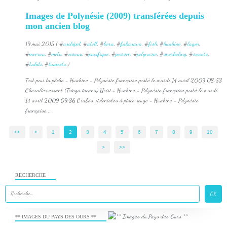
Images de Polynésie (2009) transférées depuis
mon ancien blog
19 mai 2015 ( #
archipel
, #
atoll
, #
bora
, #
fakarava
, #
fish
, #
huahine
, #
lagon
,
#
moorea
, #
motu
, #
oiseau
, #
pacifique
, #
poisson
, #
polynesie
, #
snorkeling
, #
societe
,
#
tahiti
, #
tuamotu
)
Tout pour la pêche - Huahine - Polynésie française posté le mardi 14 avril 2009 08:53
Chevalier errant (Tringa incana) Uriri - Huahine - Polynésie française posté le mardi
14 avril 2009 09:36 Crabes violonistes à pince rouge - Huahine - Polynésie
française...
<<
<
1
2
3
4
5
6
7
8
9
10
>
>>
RECHERCHE
** IMAGES DU PAYS DES OURS **