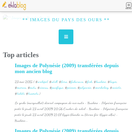
MENU
** IMAGES DU PAYS DES OURS **
Top articles
Images de Polynésie (2009) transférées depuis
mon ancien blog
23 mai 2015 ( #
archipel
, #
atoll
, #
bora
, #
fakarava
, #
fish
, #
huahine
, #
lagon
,
#
moorea
, #
motu
, #
oiseau
, #
pacifique
, #
poisson
, #
polynesie
, #
snorkeling
, #
societe
,
#
tahiti
, #
tuamotu
)
Le gecko (margouillat) discret compagnon de nos nuits - Huahine - Polynésie française
posté le jeudi 23 avril 2009 20:56 Coucher de soleil - Huahine - Polynésie française
posté le jeudi 23 avril 2009 21:07 Gygis blanche ou Sterne fée (Gygis alba) -
Huahine...
Images de Polynésie (2009) transférées depuis