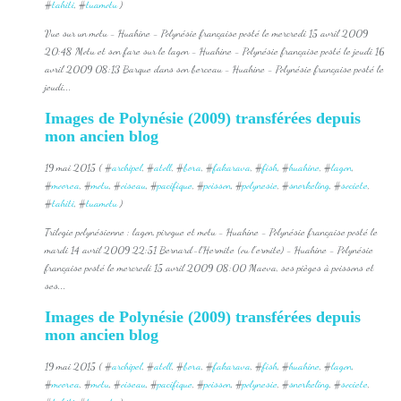
#
tahiti
, #
tuamotu
)
Vue sur un motu - Huahine - Polynésie française posté le mercredi 15 avril 2009
20:48 Motu et son fare sur le lagon - Huahine - Polynésie française posté le jeudi 16
avril 2009 08:13 Barque dans son berceau - Huahine - Polynésie française posté le
jeudi...
Images de Polynésie (2009) transférées depuis
mon ancien blog
19 mai 2015 ( #
archipel
, #
atoll
, #
bora
, #
fakarava
, #
fish
, #
huahine
, #
lagon
,
#
moorea
, #
motu
, #
oiseau
, #
pacifique
, #
poisson
, #
polynesie
, #
snorkeling
, #
societe
,
#
tahiti
, #
tuamotu
)
Trilogie polynésienne : lagon, pirogue et motu - Huahine - Polynésie française posté le
mardi 14 avril 2009 22:51 Bernard-l’Hermite (ou l'ermite) - Huahine - Polynésie
française posté le mercredi 15 avril 2009 08:00 Maeva, ses pièges à poissons et
ses...
Images de Polynésie (2009) transférées depuis
mon ancien blog
19 mai 2015 ( #
archipel
, #
atoll
, #
bora
, #
fakarava
, #
fish
, #
huahine
, #
lagon
,
#
moorea
, #
motu
, #
oiseau
, #
pacifique
, #
poisson
, #
polynesie
, #
snorkeling
, #
societe
,