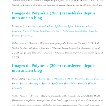
Hibiscus sauvage - Huahine - Polynésie française posté le lundi 13 avril 2009 09:35
Voici donc les fleurs de l'hibiscus sauvage de couleur jaune avant qu'elles ne virent au...
Images de Polynésie (2009) transférées depuis
mon ancien blog
18 mai 2015 ( #
archipel
, #
atoll
, #
bora
, #
fakarava
, #
fish
, #
huahine
, #
lagon
,
#
moorea
, #
motu
, #
oiseau
, #
pacifique
, #
poisson
, #
polynesie
, #
snorkeling
, #
societe
,
#
tahiti
, #
tuamotu
)
Labre-oiseau - Moorea - Polynésie française posté le samedi 11 avril 2009 19:36
Etoiles Linckia multiflora - Moorea - Polynésie française posté le dimanche 12 avril
2009 08:44 Les Tipaniers - Moorea - Polynésie française posté le dimanche 12 avril
2009...
Images de Polynésie (2009) transférées depuis
mon ancien blog
17 mai 2015 ( #
archipel
, #
atoll
, #
bora
, #
fakarava
, #
fish
, #
huahine
, #
lagon
, #
moorea
,
#
motu
, #
oiseau
, #
pacifique
, #
poisson
, #
polynesie
, #
snorkeling
, #
societe
, #
tahiti
,
#
tuamotu
)
Poisson Picasso - Moorea - Polynésie française posté le lundi 06 avril 2009 18:26
Désormais mes photos seront postées dans l'ordre approximatif de leur date de prise de
vue. Les vues sous-marines, réalisées soit avec mon Panasonic Lumix soit avec mon...