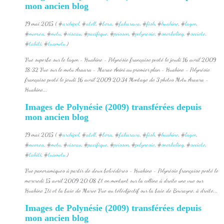
mon ancien blog
19 mai 2015 ( #
archipel
, #
atoll
, #
bora
, #
fakarava
, #
fish
, #
huahine
, #
lagon
,
#
moorea
, #
motu
, #
oiseau
, #
pacifique
, #
poisson
, #
polynesie
, #
snorkeling
, #
societe
,
#
tahiti
, #
tuamotu
)
Vue superbe sur le lagon - Huahine - Polynésie française posté le jeudi 16 avril 2009
18:32 Vue sur le motu Araara - Marae Anini au premier plan - Huahine - Polynésie
française posté le jeudi 16 avril 2009 20:34 Montage de 3 photos Motu Araara -
Huahine...
Images de Polynésie (2009) transférées depuis
mon ancien blog
19 mai 2015 ( #
archipel
, #
atoll
, #
bora
, #
fakarava
, #
fish
, #
huahine
, #
lagon
,
#
moorea
, #
motu
, #
oiseau
, #
pacifique
, #
poisson
, #
polynesie
, #
snorkeling
, #
societe
,
#
tahiti
, #
tuamotu
)
Vue panoramiques à partir de deux belvédères - Huahine - Polynésie française posté le
mercredi 15 avril 2009 20:08 Et en montant sur la colline à droite une vue sur
Huahine Iti et la baie de Maroe Vue au téléobjectif sur la baie de Bourayne, à droite...
Images de Polynésie (2009) transférées depuis
mon ancien blog