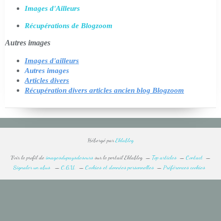
Images d'Ailleurs
Récupérations de Blogzoom
Autres images
Images d'ailleurs
Autres images
Articles divers
Récupération divers articles ancien blog Blogzoom
Hébergé par
Eklablog
Voir le profil de
imagesdupaysdesours
sur le portail Eklablog
Top articles
Contact
Signaler un abus
C.G.U.
Cookies et données personnelles
Préférences cookies