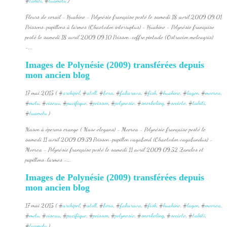
#
tahiti
, #
tuamotu
)
Fleurs de corail - Huahine - Polynésie française posté le samedi 18 avril 2009 09:01
Poissons-papillons à larmes (Chaetodon interruptus) - Huahine - Polynésie française
posté le samedi 18 avril 2009 09:10 Poisson-coffre pintade (Ostracion meleagris)
-...
Images de Polynésie (2009) transférées depuis
mon ancien blog
17 mai 2015 ( #
archipel
, #
atoll
, #
bora
, #
fakarava
, #
fish
, #
huahine
, #
lagon
, #
moorea
,
#
motu
, #
oiseau
, #
pacifique
, #
poisson
, #
polynesie
, #
snorkeling
, #
societe
, #
tahiti
,
#
tuamotu
)
Nason à éperons orange ( Naso elegans) - Moorea - Polynésie française posté le
samedi 11 avril 2009 09:39 Poisson-papillon vagabond (Chaetodon vagabundus) -
Moorea - Polynésie française posté le samedi 11 avril 2009 09:52 Zancles et
papillons-larmes -...
Images de Polynésie (2009) transférées depuis
mon ancien blog
17 mai 2015 ( #
archipel
, #
atoll
, #
bora
, #
fakarava
, #
fish
, #
huahine
, #
lagon
, #
moorea
,
#
motu
, #
oiseau
, #
pacifique
, #
poisson
, #
polynesie
, #
snorkeling
, #
societe
, #
tahiti
,
#
tuamotu
)