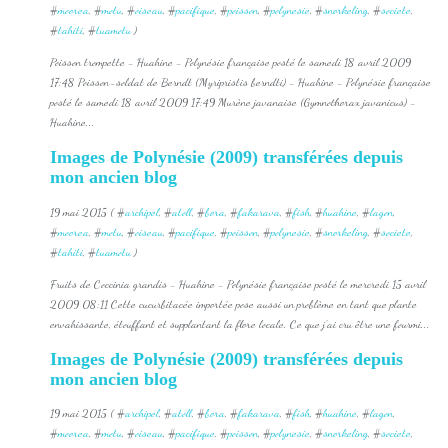
#
moorea
, #
motu
, #
oiseau
, #
pacifique
, #
poisson
, #
polynesie
, #
snorkeling
, #
societe
,
#
tahiti
, #
tuamotu
)
Poisson trompette - Huahine - Polynésie française posté le samedi 18 avril 2009
17:48 Poisson-soldat de Berndt (Myripristis berndti) - Huahine - Polynésie française
posté le samedi 18 avril 2009 17:49 Murène javanaise (Gymnothorax javanicus) -
Huahine...
Images de Polynésie (2009) transférées depuis
mon ancien blog
19 mai 2015 ( #
archipel
, #
atoll
, #
bora
, #
fakarava
, #
fish
, #
huahine
, #
lagon
,
#
moorea
, #
motu
, #
oiseau
, #
pacifique
, #
poisson
, #
polynesie
, #
snorkeling
, #
societe
,
#
tahiti
, #
tuamotu
)
Fruits de Coccinia grandis - Huahine - Polynésie française posté le mercredi 15 avril
2009 08:11 Cette cucurbitacée importée pose aussi un problème en tant que plante
envahissante, étouffant et supplantant la flore locale. Ce que j'ai cru être une fourmi...
Images de Polynésie (2009) transférées depuis
mon ancien blog
19 mai 2015 ( #
archipel
, #
atoll
, #
bora
, #
fakarava
, #
fish
, #
huahine
, #
lagon
,
#
moorea
, #
motu
, #
oiseau
, #
pacifique
, #
poisson
, #
polynesie
, #
snorkeling
, #
societe
,