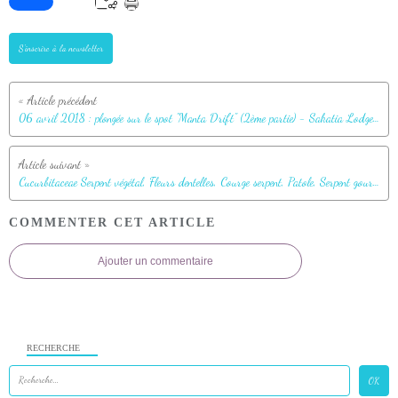
S'inscrire à la newsletter
06 avril 2018 : plongée sur le spot "Manta Drift" (2ème partie) - Sakatia Lodge - Nosy Sakatia - Madagascar
Cucurbitaceae Serpent végétal, Fleurs dentelles, Courge serpent, Patole, Serpent gourde (Trichosanthes cucumerina) - Antanabe - Nosy Sakatia - Madagascar
COMMENTER CET ARTICLE
Ajouter un commentaire
RECHERCHE