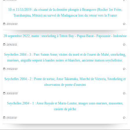
10 et 11/11/2019 : du résumé de la dernière plongée à Beangovo (Rocher 1er Frère,
Tsarabanjina, Mitsio) au survol de Madagascar lors du retour vers la France
27/02/2020
…
28 septembre 2022, matin : snorkeling à Triton Bay - Papua Barat - Papouasie - Indonésie
23/06/2025
…
Seychelles 2004 - 3 : Parc Sainte Anne, visites du nord et de l'ouest de Mahé, snorkeling,
murènes, anguille serpent à bandes noires et blanches, ancienne maison seychelloise.
24/05/2020
…
Seychelles 2004 - 2 : Ponte de tortue, Anse Takamaka, Marché de Victoria, Snorkeling et
observation de ponte d'oursins
20/05/2020
…
Seychelles 2004 - 1 : Anse Royale et Marie-Louise, images sous-marines, roussettes,
casiers de pêche
17/05/2020
…