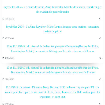
Seychelles 2004 - 2 : Ponte de tortue, Anse Takamaka, Marché de Victoria, Snorkeling et
observation de ponte d'oursins
20/05/2020
…
Seychelles 2004 - 1 : Anse Royale et Marie-Louise, images sous-marines, roussettes,
casiers de pêche
17/05/2020
…
10 et 11/11/2019 : du résumé de la dernière plongée à Beangovo (Rocher 1er Frère,
Tsarabanjina, Mitsio) au survol de Madagascar lors du retour vers la France
27/02/2020
…
10 et 11/11/2019 : du résumé de la dernière plongée à Beangovo (Rocher 1er Frère,
Tsarabanjina, Mitsio) au survol de Madagascar lors du retour vers la France
27/02/2020
…
11/11/2019 : le départ ! Direction Nosy Be pour 1h30 de bateau rapide, puis 3/4 h de
voiture pour l'aéroport, avion pour St Denis, Paris, Toulouse, 1h30 de voiture pour les
Pyrénées. 34 h en tout
27/02/2020
…