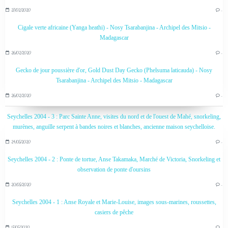
27/02/2020
…
Cigale verte africaine (Yanga heathi) - Nosy Tsarabanjina - Archipel des Mitsio -
Madagascar
26/02/2020
…
Gecko de jour poussière d'or, Gold Dust Day Gecko (Phelsuma laticauda) - Nosy
Tsarabanjina - Archipel des Mitsio - Madagascar
26/02/2020
…
Seychelles 2004 - 3 : Parc Sainte Anne, visites du nord et de l'ouest de Mahé, snorkeling,
murènes, anguille serpent à bandes noires et blanches, ancienne maison seychelloise.
24/05/2020
…
Seychelles 2004 - 2 : Ponte de tortue, Anse Takamaka, Marché de Victoria, Snorkeling et
observation de ponte d'oursins
20/05/2020
…
Seychelles 2004 - 1 : Anse Royale et Marie-Louise, images sous-marines, roussettes,
casiers de pêche
17/05/2020
…