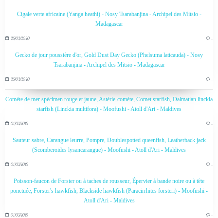
Cigale verte africaine (Yanga heathi) - Nosy Tsarabanjina - Archipel des Mitsio -
Madagascar
26/02/2020
…
Gecko de jour poussière d'or, Gold Dust Day Gecko (Phelsuma laticauda) - Nosy
Tsarabanjina - Archipel des Mitsio - Madagascar
26/02/2020
…
Comète de mer spécimen rouge et jaune, Astérie-comète, Comet starfish, Dalmatian linckia
starfish (Linckia multifora) - Moofushi - Atoll d'Ari - Maldives
01/03/2019
…
Sauteur sabre, Carangue leurre, Pompre, Doublespotted queenfish, Leatherback jack
(Scomberoides lysancarangue) - Moofushi - Atoll d'Ari - Maldives
01/03/2019
…
Poisson-faucon de Forster ou à taches de rousseur, Épervier à bande noire ou à tête
ponctuée, Forster's hawkfish, Blackside hawkfish (Paracirrhites forsteri) - Moofushi -
Atoll d'Ari - Maldives
01/03/2019
…