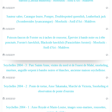
starfish (Linckia multifora) - Moofushi - Atoll d'Ari - Maldives
01/03/2019
…
Sauteur sabre, Carangue leurre, Pompre, Doublespotted queenfish, Leatherback jack
(Scomberoides lysancarangue) - Moofushi - Atoll d'Ari - Maldives
01/03/2019
…
Poisson-faucon de Forster ou à taches de rousseur, Épervier à bande noire ou à tête
ponctuée, Forster's hawkfish, Blackside hawkfish (Paracirrhites forsteri) - Moofushi -
Atoll d'Ari - Maldives
01/03/2019
…
Seychelles 2004 - 3 : Parc Sainte Anne, visites du nord et de l'ouest de Mahé, snorkeling,
murènes, anguille serpent à bandes noires et blanches, ancienne maison seychelloise.
24/05/2020
…
Seychelles 2004 - 2 : Ponte de tortue, Anse Takamaka, Marché de Victoria, Snorkeling et
observation de ponte d'oursins
20/05/2020
…
Seychelles 2004 - 1 : Anse Royale et Marie-Louise, images sous-marines, roussettes,