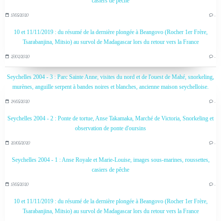
casiers de pêche
17/05/2020
…
10 et 11/11/2019 : du résumé de la dernière plongée à Beangovo (Rocher 1er Frère,
Tsarabanjina, Mitsio) au survol de Madagascar lors du retour vers la France
27/02/2020
…
Seychelles 2004 - 3 : Parc Sainte Anne, visites du nord et de l'ouest de Mahé, snorkeling,
murènes, anguille serpent à bandes noires et blanches, ancienne maison seychelloise.
24/05/2020
…
Seychelles 2004 - 2 : Ponte de tortue, Anse Takamaka, Marché de Victoria, Snorkeling et
observation de ponte d'oursins
20/05/2020
…
Seychelles 2004 - 1 : Anse Royale et Marie-Louise, images sous-marines, roussettes,
casiers de pêche
17/05/2020
…
10 et 11/11/2019 : du résumé de la dernière plongée à Beangovo (Rocher 1er Frère,
Tsarabanjina, Mitsio) au survol de Madagascar lors du retour vers la France