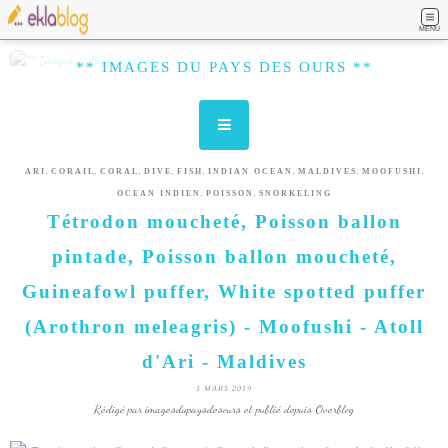
MENU
** IMAGES DU PAYS DES OURS **
,
,
,
,
,
,
,
,
ARI
CORAIL
CORAL
DIVE
FISH
INDIAN OCEAN
MALDIVES
MOOFUSHI
,
,
OCEAN INDIEN
POISSON
SNORKELING
Tétrodon moucheté, Poisson ballon
pintade, Poisson ballon moucheté,
Guineafowl puffer, White spotted puffer
(Arothron meleagris) - Moofushi - Atoll
d'Ari - Maldives
1 MARS 2019
Rédigé par imagesdupaysdesours et publié depuis Overblog