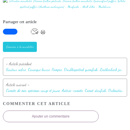
Partager cet article
S'inscrire à la newsletter
Sauteur sabre, Carangue leurre, Pompre, Doublespotted queenfish, Leatherback jack (Scomberoides lysancarangue) - Moofushi - Atoll d'Ari - Maldives
Comète de mer spécimen rouge et jaune, Astérie-comète, Comet starfish, Dalmatian linckia starfish (Linckia multifora) - Moofushi - Atoll d'Ari - Maldives
COMMENTER CET ARTICLE
Ajouter un commentaire