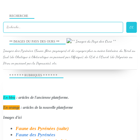
RECHERCHE
** IMAGES DU PAYS DES OURS **
Images des Pyrénées (Faune, flore, paysages) et de voyages plus ou moins lointains, du Nord au
Sud (de l'Arctique à l'Antarctique en passant par l'Afrique), de l'Est à l'Ouest (de Polynésie au
Pérou en passant par la Papouasie), etc.
* * * * * * RUBRIQUES * * * * * *
En bleu
: articles de l'ancienne plateforme.
En orange
: articles de la nouvelle plateforme
Images d'ici
Faune des Pyrénées (suite)
Faune des Pyrénées