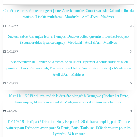
Comète de mer spécimen rouge et jaune, Astérie-comète, Comet starfish, Dalmatian linckia
starfish (Linckia multifora) - Moofushi - Atoll d'Ari - Maldives
01/03/2019
…
Sauteur sabre, Carangue leurre, Pompre, Doublespotted queenfish, Leatherback jack
(Scomberoides lysancarangue) - Moofushi - Atoll d'Ari - Maldives
01/03/2019
…
Poisson-faucon de Forster ou à taches de rousseur, Épervier à bande noire ou à tête
ponctuée, Forster's hawkfish, Blackside hawkfish (Paracirrhites forsteri) - Moofushi -
Atoll d'Ari - Maldives
01/03/2019
…
10 et 11/11/2019 : du résumé de la dernière plongée à Beangovo (Rocher 1er Frère,
Tsarabanjina, Mitsio) au survol de Madagascar lors du retour vers la France
27/02/2020
…
11/11/2019 : le départ ! Direction Nosy Be pour 1h30 de bateau rapide, puis 3/4 h de
voiture pour l'aéroport, avion pour St Denis, Paris, Toulouse, 1h30 de voiture pour les
Pyrénées. 34 h en tout