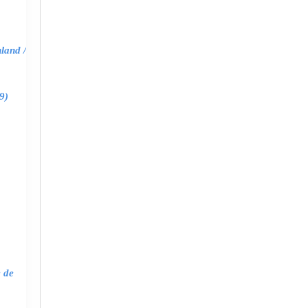
land /
9)
e de