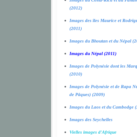
Images du Costa-Rica et du Pana
(2012)
Images des îles Maurice et Rodrig
(2011)
Images du Bhoutan et du Népal (2
Images du Népal (2011)
Images de Polynésie dont les Marq
(2010)
Images de Polynésie et de Rapa Nui
de Pâques) (2009)
Images du Laos et du Cambodge (
Images des Seychelles
Vielles images d'Afrique