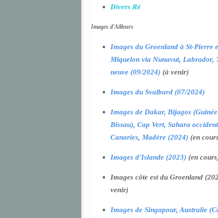
Divers Ré
Images d'Ailleurs
Images du Groenland à St-Pierre e
Miquelon via Nunavut, Labrador, 
neuve (09/2024)
(à venir)
Images du Svalbard (07/2024)
Images de Dakar, Bijagos (Guinée
Bissau), Cap Vert, Sahara occident
Canaries, Madère (2024)
(en cour
Images d'Islande (2023)
(en cours
Images côte est du Groenland (202
venir)
Images de Singapour, Australie (Ca