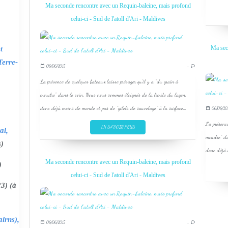
Ma seconde rencontre avec un Requin-baleine, mais profond
celui-ci - Sud de l'atoll d'Ari - Maldives
Ma sec
t
Terre-
06/06/2015
…
La présence de quelques bateaux laisse présager qu'il y a "du grain à
moudre" dans le coin. Nous nous sommes éloignés de la limite du lagon,
donc déjà moins de monde et pas de "gilets de sauvetage" à la surface...
06/06/20
La présence
EN SAVOIR PLUS
al,
moudre" da
s)
donc déjà m
Ma seconde rencontre avec un Requin-baleine, mais profond
)
celui-ci - Sud de l'atoll d'Ari - Maldives
3) (à
irns),
06/06/2015
…