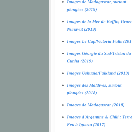
Images de Madagascar, surtout
plongées (2019)
Images de la Mer de Baffin, Groen
Nunavut (2019)
Images Le Cap/Victoria Falls (201
Images Géorgie du Sud/Tristan da
Cunha (2019)
Images Ushuaia/Falkland (2019)
Images des Maldives, surtout
plongées (2018)
Images de Madagascar (2018)
Images d'Argentine & Chili : Terr
Feu à Iguazu (2017)