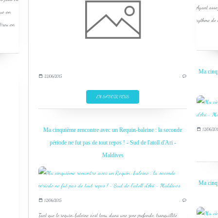
Ayant assez
que en
rythme de n
Pérou en
Ma cinqu
22/06/2015
…
EN SAVOIR PLUS
Ma cinquième rencontre avec un Requin-baleine : la seconde
12/06/201
période ne fut pas de tout repos ! - Sud de l'atoll d'Ari -
Maldives
Ma cinqu
12/06/2015
…
Tant que le requin-baleine s'est tenu dans une zone profonde, tranquillité