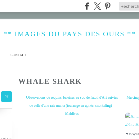
** IMAGES DU PAYS DES OURS **
S
CONTACT
WHALE SHARK
Observations de requins-baleines au sud de l'atoll d'Ari suivies
Ma cinqu
de celle d'une raie manta (tournage en apnée, snorkeling) -
Maldives
12/06/201
s plus ou