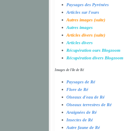
Paysages des Pyrénées
Articles sur l'ours
Autres images (suite)
Autres images
Articles divers (suite)
Articles divers
Récupération ours Blogzoom
Récupération divers Blogzoom
Images de l'île de Ré
Paysages de Ré
Flore de Ré
Oiseaux d'eau de Ré
Oiseaux terrestres de Ré
Araignées de Ré
Insectes de Ré
Autre faune de Ré