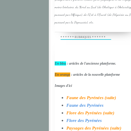
moins lointains, du Nord au Sud (de l'Arctique à l'Antarcti
passant par l'Afrique), de l'Est à l'Ouest (de Polynésie au 
passant par la Papouasie), etc.
* * * * * * RUBRIQUES * * * * * *
En bleu
: articles de l'ancienne plateforme.
En orange
: articles de la nouvelle plateforme
Images d'ici
Faune des Pyrénées (suite)
Faune des Pyrénées
Flore des Pyrénées (suite)
Flore des Pyrénées
Paysages des Pyrénées (suite)