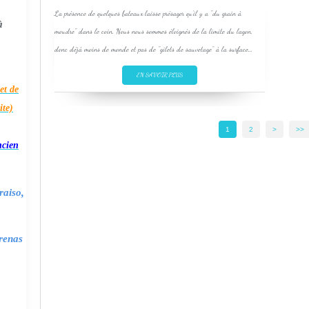
La présence de quelques bateaux laisse présager qu'il y a "du grain à
à
moudre" dans le coin. Nous nous sommes éloignés de la limite du lagon,
donc déjà moins de monde et pas de "gilets de sauvetage" à la surface...
EN SAVOIR PLUS
et de
ite)
1
2
>
>>
ncien
raiso,
renas