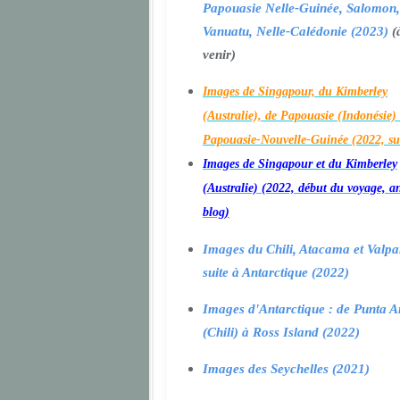
Papouasie Nelle-Guinée, Salomon,
Vanuatu, Nelle-Calédonie (2023)
(
venir)
Images de Singapour, du Kimberley
(Australie), de Papouasie (Indonésie) 
Papouasie-Nouvelle-Guinée (2022, su
Images de Singapour et du Kimberley
(Australie) (2022, début du voyage, a
blog)
Images du Chili, Atacama et Valpa
suite à Antarctique (2022)
Images d'Antarctique : de Punta A
(Chili) à Ross Island (2022)
Images des Seychelles (2021)