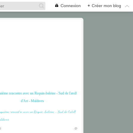
Connexion
+
Créer mon blog
ième rencontre avec un Requin-baleine - Sud de l'atoll
d'Ari - Maldives
CORAIL
5
…
CORAL