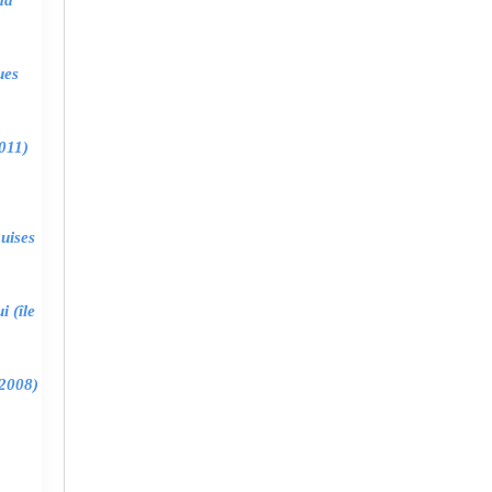
ma
ues
011)
uises
 (île
2008)