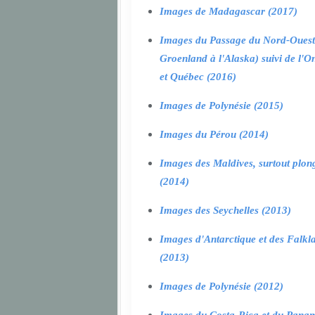
Images de Madagascar (2017)
Images du Passage du Nord-Ouest
Groenland à l'Alaska) suivi de l'O
et Québec (2016)
Images de Polynésie (2015)
Images du Pérou (2014)
Images des Maldives, surtout plon
(2014)
Images des Seychelles (2013)
Images d'Antarctique et des Falkl
(2013)
Images de Polynésie (2012)