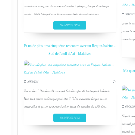
assurée car assez peu de monde est enclin à plonger, plonger et replonger
encore... Mais lorsqu'il a eu la mauvaise idée de venir vers une...
10/06/201
Je ne le sa
EN SAVOIR PLUS
passer le m
remonter qu
Et un de plus : ma cinquième rencontre avec un Requin-baleine -
Sud de l'atoll d'Ari - Maldives
Ma quatr
10/06/2015
…
Qui a dit : " Dis donc,ils n'ont pas l'air bien grands tes requins baleines,
Une sous espèce endémique peut-être ? " Une mauvaise langue qui se
reconnaîtra et qui en ce moment est en train de marcher du côté des...
09/06/20
Et puis com
EN SAVOIR PLUS
moment par
second acco