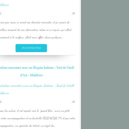
FISH
5
…
INDIAN OCEAN
vais pas, mais ce serait ma dernière rencontre, et je venais de
LAGON
eilleur moment de son observation, même si ce requin, qui allait
LAGOON
asiment à la surface, allait nous offrir, dans quelques...
OCEAN INDIEN
EN SAVOIR PLUS
BEACH
ième rencontre avec un Requin-baleine - Sud de l'atoll
CORAIL
d'Ari - Maldives
CORAL
DIVE
FISH
15
…
INDIAN OCEAN
me les autres, il est reparti vers le "grand bleu", suivi un petit
LAGON
 notre accompagnateur et sa bouteille (TRICHEUR !!!) et par notre
LAGOON
mpagnateur, un apnéiste de talent, un régal de...
OCEAN INDIEN