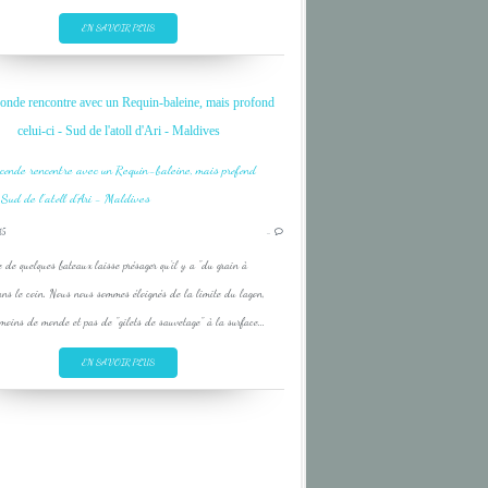
EN SAVOIR PLUS
BEACH
onde rencontre avec un Requin-baleine, mais profond
CORAIL
celui-ci - Sud de l'atoll d'Ari - Maldives
CORAL
DIVE
FISH
15
…
INDIAN OCEAN
 de quelques bateaux laisse présager qu'il y a "du grain à
LAGON
ns le coin. Nous nous sommes éloignés de la limite du lagon,
LAGOON
oins de monde et pas de "gilets de sauvetage" à la surface...
OCEAN INDIEN
EN SAVOIR PLUS
BEACH
CORAIL
CORAL