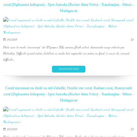
coral (Diploastrea heliopora) - Spot Antsoha (Rocher 4ème Frère) - Tsarabanjina - Mitsio -
Madagascar
24/11/2019
…
Photo avec le mode "microscope" de l'Olympus TG6, anneau flash activé, dominante rouge enlevée par
Photoshop. Difficile quand même d'utiliser ce mode très rapproché car même au fond, à cause du courant,
difficile...
EN SAVOIR PLUS
Corail rayonnant ou étoilé ou nid d'abeille, Double star coral, Radiant coral, Honeycomb
coral (Diploastrea heliopora) - Spot Antsoha (Rocher 4ème Frère) - Tsarabanjina - Mitsio -
Madagascar
24/11/2019
…
Photo avec le mode "microscope" de l'Olympus TG6, anneau flash activé, dominante rouge enlevée par