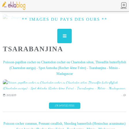
MENU
** IMAGES DU PAYS DES OURS **
TSARABANJINA
Poisson-papillon cocher ou Chaetodon cocher ou Chaetodon séton, Threadfin butterflyfish
(Chaetodon auriga) - Spot Antsoha (Rocher 4ème Frère) - Tsarabanjina - Mitsio -
Madagascar
24/11/2019
…
EN SAVOIR PLUS
Poisson cocher commun, Pennant coralfish, Shooling bannerfish (Heniochus acuminatus)