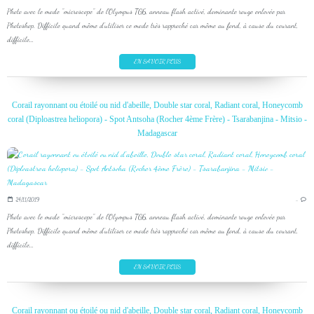
Photo avec le mode "microscope" de l'Olympus TG6, anneau flash activé, dominante rouge enlevée par
Photoshop. Difficile quand même d'utiliser ce mode très rapproché car même au fond, à cause du courant,
difficile...
EN SAVOIR PLUS
Corail rayonnant ou étoilé ou nid d'abeille, Double star coral, Radiant coral, Honeycomb
coral (Diploastrea heliopora) - Spot Antsoha (Rocher 4ème Frère) - Tsarabanjina - Mitsio -
Madagascar
24/11/2019
…
Photo avec le mode "microscope" de l'Olympus TG6, anneau flash activé, dominante rouge enlevée par
Photoshop. Difficile quand même d'utiliser ce mode très rapproché car même au fond, à cause du courant,
difficile...
EN SAVOIR PLUS
Corail rayonnant ou étoilé ou nid d'abeille, Double star coral, Radiant coral, Honeycomb