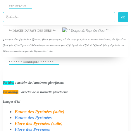
RECHERCHE
** IMAGES DU PAYS DES OURS **
Images des Pyrénées (Faune, flore, paysages) et de voyages plus ou moins lointains, du Nord au
Sud (de l'Arctique à l'Antarctique en passant par l'Afrique), de l'Est à l'Ouest (de Polynésie au
Pérou en passant par la Papouasie), etc.
* * * * * * RUBRIQUES * * * * * *
En bleu
: articles de l'ancienne plateforme.
En orange
: articles de la nouvelle plateforme
Images d'ici
Faune des Pyrénées (suite)
Faune des Pyrénées
Flore des Pyrénées (suite)
Flore des Pyrénées