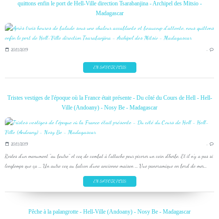
quittons enfin le port de Hell-Ville direction Tsarabanjina - Archipel des Mitsio -
Madagascar
20/11/2019
…
EN SAVOIR PLUS
Tristes vestiges de l'époque où la France était présente - Du côté du Cours de Hell - Hell-
Ville (Andoany) - Nosy Be - Madagascar
20/11/2019
…
Restes d'un monument "au boutre" et coq de combat à l'attache pour picorer un coin d'herbe. Et il n'y a pas si
longtemps que ça ... Un autre coq au balcon d'une ancienne maison ... Vue panoramique en bord de mer...
EN SAVOIR PLUS
Pêche à la palangrotte - Hell-Ville (Andoany) - Nosy Be - Madagascar