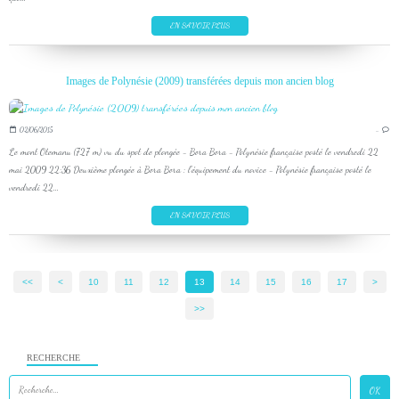
EN SAVOIR PLUS
Images de Polynésie (2009) transférées depuis mon ancien blog
02/06/2015
…
Le mont Otemanu (727 m) vu du spot de plongée - Bora Bora - Polynésie française posté le vendredi 22
mai 2009 22:36 Deuxième plongée à Bora Bora : l'équipement du novice - Polynésie française posté le
vendredi 22...
EN SAVOIR PLUS
<<
<
10
11
12
13
14
15
16
17
>
>>
RECHERCHE