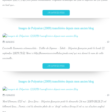
en tant que...
EN SAVOIR PLUS
Images de Polynésie (2009) transférées depuis mon ancien blog
16/06/2015
…
Coccinelle Harmonia octomaculata - Vallée de Papenoo - Tahiti - Polynésie française posté le lundi 21
septembre 2009 19:52 Merci à http://harmoniacoccinellidae.jimdo.com/ qui m'a donné le nom de cette
coccinelle...
EN SAVOIR PLUS
Images de Polynésie (2009) transférées depuis mon ancien blog
02/06/2015
…
Mont Otemanu (727 m) - Bora Bora - Polynésie française posté le dimanche 24 mai 2009 08:28 Il est
tellement beau... Promis, c'est la dernière photo de ce "doigt" rocheux (lorsqu'il est vu sur d'autres angles)
que...