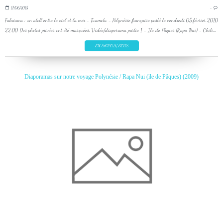
17/06/2015
…
Fakarava : un atoll entre le ciel et la mer - Tuamotu - Polynésie française posté le vendredi 05 février 2010
22:00 Des photos privées ont été masquées. Vidéo/diaporama partie 1 - Ile de Pâques (Rapa Nui) - Chili...
EN SAVOIR PLUS
Diaporamas sur notre voyage Polynésie / Rapa Nui (ïle de Pâques) (2009)