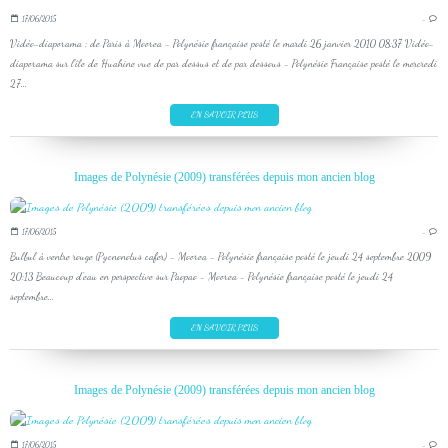
17/06/2015
…
Vidéo-diaporama : de Paris à Moorea - Polynésie française posté le mardi 26 janvier 2010 08:37 Vidéo-
diaporama sur l'île de Huahine vue de par dessus et de par dessous - Polynésie Française posté le mercredi
27...
EN SAVOIR PLUS
Images de Polynésie (2009) transférées depuis mon ancien blog
17/06/2015
…
Bulbul à ventre rouge (Pycnonotus cafer) - Moorea - Polynésie française posté le jeudi 24 septembre 2009
20:13 Beaucoup d'eau en perspective sur Paopao - Moorea - Polynésie française posté le jeudi 24
septembre...
EN SAVOIR PLUS
Images de Polynésie (2009) transférées depuis mon ancien blog
17/06/2015
…