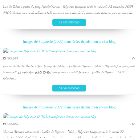
Vue de Tahiti à partir du ferry Papeete/Moorea - Polynésie française posté le mercredi 23 septembre 2009
20:09 Moorea est une île tellement belle que nous avons décidé d'y passer notre dernière journée avant de...
EN SAVOIR PLUS
Images de Polynésie (2009) transférées depuis mon ancien blog
16/06/2015
…
Vue sur le Machu Picchu ? Non, barrage de Tahinu - Vallée de Papenoo - Tahiti - Polynésie française posté
le mercredi 23 septembre 2009 19:46 Paysage sous un soleil brumeux - Vallée de Papenoo - Tahiti -
Polynésie...
EN SAVOIR PLUS
Images de Polynésie (2009) transférées depuis mon ancien blog
16/06/2015
…
Miconia (Miconia calvescens) - Vallée de Papenoo - Tahiti - Polynésie française posté le mardi 22
septembre 2009 19:46 Cette plante envahissante, originaire d'Amérique du Sud et importée du Sri Lanka