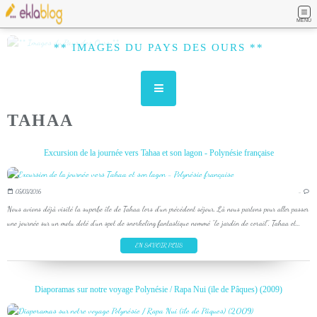
MENU
** IMAGES DU PAYS DES OURS **
TAHAA
Excursion de la journée vers Tahaa et son lagon - Polynésie française
05/03/2016
…
Nous avions déjà visité la superbe île de Tahaa lors d'un précédent séjour. Là nous partons pour aller passer
une journée sur un motu doté d'un spot de snorkeling fantastique nommé "le jardin de corail". Tahaa et...
EN SAVOIR PLUS
Diaporamas sur notre voyage Polynésie / Rapa Nui (ïle de Pâques) (2009)