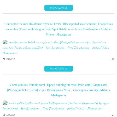
EN SAVOIR PLUS
Concombre de mer Holothurie rayée ou tiretée, Blackspotted sea cucumber, Leopard sea
cucumber (Pearsonothuria graeffei) - Spot Betalinjona - Nosy Tsarabanjina - Archipel
Mitsio - Madagascar
05/05/2018
…
EN SAVOIR PLUS
Corail à bulles, Bubble coral, Tipped bubblegum coral, Pearl coral, Grape coral
(Physogyra lichtensteini) - Spot Betalinjona - Nosy Tsarabanjina - Archipel Mitsio -
Madagascar
05/05/2018
…