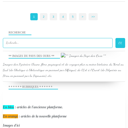
1
2
3
4
5
>
>>
RECHERCHE
** IMAGES DU PAYS DES OURS **
Images des Pyrénées (Faune, flore, paysages) et de voyages plus ou moins lointains, du Nord au
Sud (de l'Arctique à l'Antarctique en passant par l'Afrique), de l'Est à l'Ouest (de Polynésie au
Pérou en passant par la Papouasie), etc.
* * * * * * RUBRIQUES * * * * * *
En bleu
: articles de l'ancienne plateforme.
En orange
: articles de la nouvelle plateforme
Images d'ici