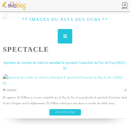
MENU
** IMAGES DU PAYS DES OURS **
SPECTACLE
Spectacle du coucher de soleil en attendant le spectacle Cinescénie du Puy du Fou (2012) -
85
02/11/2015
…
On apprécie De Villiers ou on non, n'empêche que le Puy du Fou et en particulier le spectacle Cinéscénie dont
il est à l'origine vaut le déplacement. De Villiers n'était pour rien dans ce coucher de soleil, mais...
EN SAVOIR PLUS