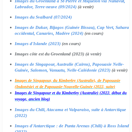
Images du Groenland à St-Pierre et Miquelon via Nunavut,
Labrador, Terre-neuve (09/2024)
(à venir)
Images du Svalbard (07/2024)
Images de Dakar, Bijagos (Guinée Bissau), Cap Vert, Sahara
occidental, Canaries, Madère (2024)
(en cours)
Images d'Islande (2023)
(en cours)
Images côte est du Groenland (2023) (à venir)
Images de Singapour, Australie (Cairns), Papouasie Nelle-
Guinée, Salomon, Vanuatu, Nelle-Calédonie (2023)
(à venir)
Images de Singapour, du Kimberley (Australie), de Papouasie
(Indonésie) et de Papouasie-Nouvelle-Guinée (2022, suite)
Images de Singapour et du Kimberley (Australie) (2022, début du
voyage, ancien blog)
Images du Chili, Atacama et Valparaiso, suite à Antarctique
(2022)
Images d'Antarctique : de Punta Arenas (Chili) à Ross Island
(2022)