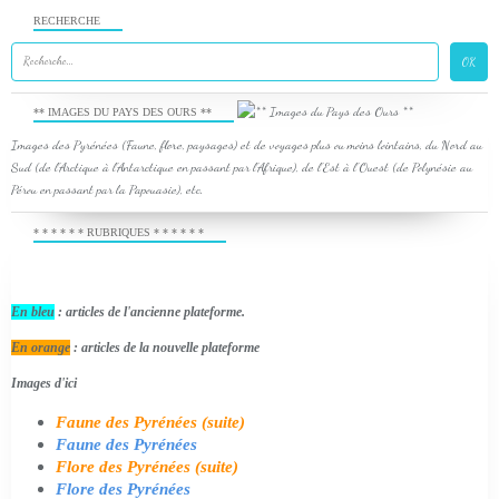
RECHERCHE
** IMAGES DU PAYS DES OURS **
Images des Pyrénées (Faune, flore, paysages) et de voyages plus ou moins lointains, du Nord au
Sud (de l'Arctique à l'Antarctique en passant par l'Afrique), de l'Est à l'Ouest (de Polynésie au
Pérou en passant par la Papouasie), etc.
* * * * * * RUBRIQUES * * * * * *
En bleu
: articles de l'ancienne plateforme.
En orange
: articles de la nouvelle plateforme
Images d'ici
Faune des Pyrénées (suite)
Faune des Pyrénées
Flore des Pyrénées (suite)
Flore des Pyrénées