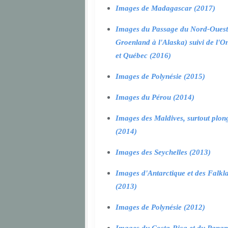
Images de Madagascar (2017)
Images du Passage du Nord-Ouest
Groenland à l'Alaska) suivi de l'O
et Québec (2016)
Images de Polynésie (2015)
Images du Pérou (2014)
Images des Maldives, surtout plon
(2014)
Images des Seychelles (2013)
Images d'Antarctique et des Falkl
(2013)
Images de Polynésie (2012)