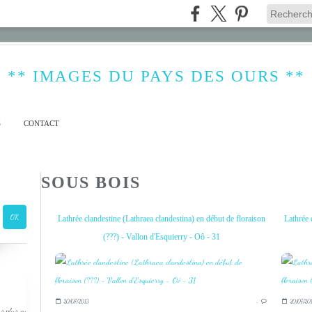
** IMAGES DU PAYS DES OURS **
S
CONTACT
SOUS BOIS
Lathrée clandestine (Lathraea clandestina) en début de floraison
Lathrée 
(???) - Vallon d'Esquierry - Oô - 31
20/07/2013
…
20/07/201
s plus ou