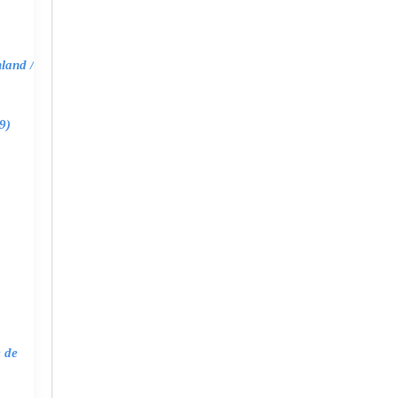
land /
9)
e de