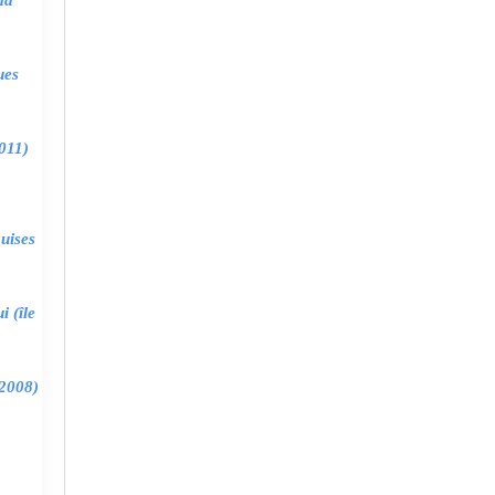
ma
ues
011)
uises
 (île
2008)