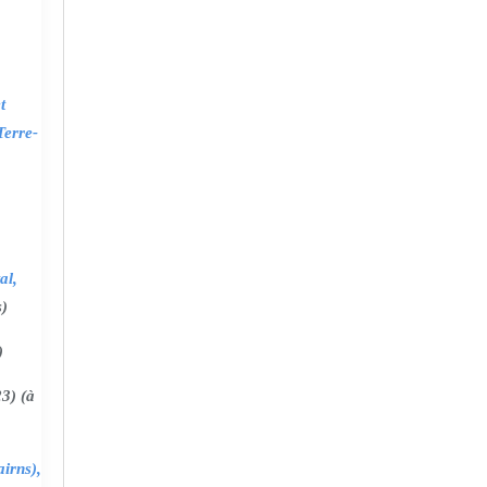
t
Terre-
al,
s)
)
3) (à
irns),