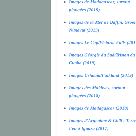
Images de Madagascar, surtout
plongées (2019)
Images de la Mer de Baffin, Groen
Nunavut (2019)
Images Le Cap/Victoria Falls (201
Images Géorgie du Sud/Tristan da
Cunha (2019)
Images Ushuaia/Falkland (2019)
Images des Maldives, surtout
plongées (2018)
Images de Madagascar (2018)
Images d'Argentine & Chili : Terr
Feu à Iguazu (2017)