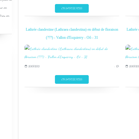
que en
EN SAVOIR PLUS
Pérou en
Lathrée clandestine (Lathraea clandestina) en début de floraison
Lathrée 
(???) - Vallon d'Esquierry - Oô - 31
20/07/2013
…
20/07/201
EN SAVOIR PLUS