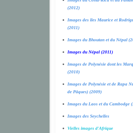
Images du Costa-Rica et du Pana
(2012)
Images des îles Maurice et Rodrig
(2011)
Images du Bhoutan et du Népal (2
Images du Népal (2011)
Images de Polynésie dont les Marq
(2010)
Images de Polynésie et de Rapa Nui
de Pâques) (2009)
Images du Laos et du Cambodge (
Images des Seychelles
Vielles images d'Afrique