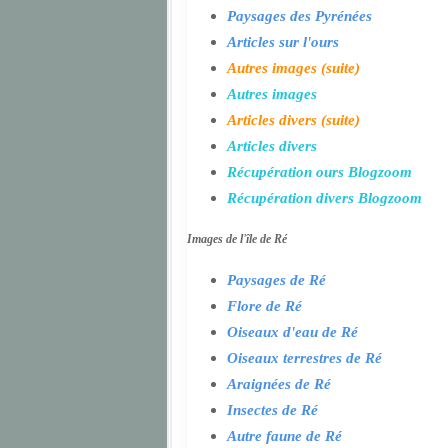
Paysages des Pyrénées
Articles sur l'ours
Autres images (suite)
Autres images
Articles divers (suite)
Articles divers
Récupération ours Blogzoom
Récupération divers Blogzoom
Images de l'île de Ré
Paysages de Ré
Flore de Ré
Oiseaux d'eau de Ré
Oiseaux terrestres de Ré
Araignées de Ré
Insectes de Ré
Autre faune de Ré