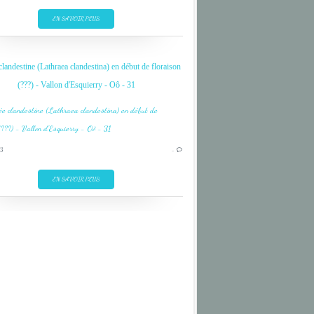
SANS FEUILLE
EN SAVOIR PLUS
SOUS BOIS
VIOLETTE
clandestine (Lathraea clandestina) en début de floraison
(???) - Vallon d'Esquierry - Oô - 31
FLEUR
FLOWER
3
…
PYRENEES
SANS FEUILLE
EN SAVOIR PLUS
SOUS BOIS
VIOLETTE