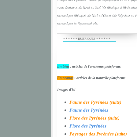
moins lointains, du Nord au Sud (de l'Arctique à l'Antarcti
passant par l'Afrique), de l'Est à l'Ouest (de Polynésie au 
passant par la Papouasie), etc.
* * * * * * RUBRIQUES * * * * * *
En bleu
: articles de l'ancienne plateforme.
En orange
: articles de la nouvelle plateforme
Images d'ici
Faune des Pyrénées (suite)
Faune des Pyrénées
Flore des Pyrénées (suite)
Flore des Pyrénées
Paysages des Pyrénées (suite)