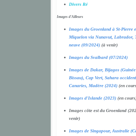
Divers Ré
Images d'Ailleurs
Images du Groenland à St-Pierre e
Miquelon via Nunavut, Labrador, 
neuve (09/2024)
(à venir)
Images du Svalbard (07/2024)
Images de Dakar, Bijagos (Guinée
Bissau), Cap Vert, Sahara occident
Canaries, Madère (2024)
(en cour
Images d'Islande (2023)
(en cours
Images côte est du Groenland (202
venir)
Images de Singapour, Australie (Ca