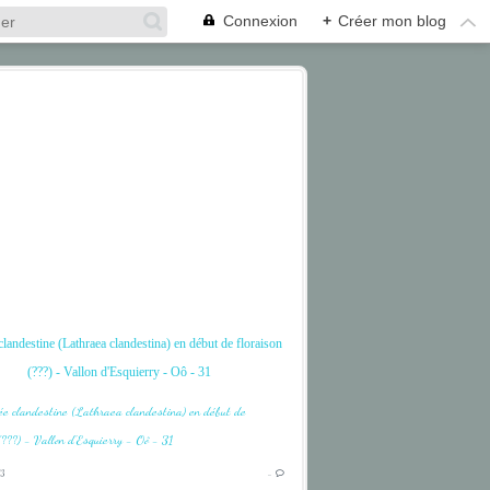
Connexion
+
Créer mon blog
clandestine (Lathraea clandestina) en début de floraison
(???) - Vallon d'Esquierry - Oô - 31
FLEUR
FLOWER
3
…
PYRENEES