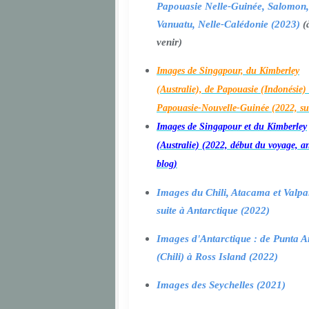
Papouasie Nelle-Guinée, Salomon,
Vanuatu, Nelle-Calédonie (2023)
(
venir)
Images de Singapour, du Kimberley
(Australie), de Papouasie (Indonésie) 
Papouasie-Nouvelle-Guinée (2022, su
Images de Singapour et du Kimberley
(Australie) (2022, début du voyage, a
blog)
Images du Chili, Atacama et Valpa
suite à Antarctique (2022)
Images d'Antarctique : de Punta A
(Chili) à Ross Island (2022)
Images des Seychelles (2021)