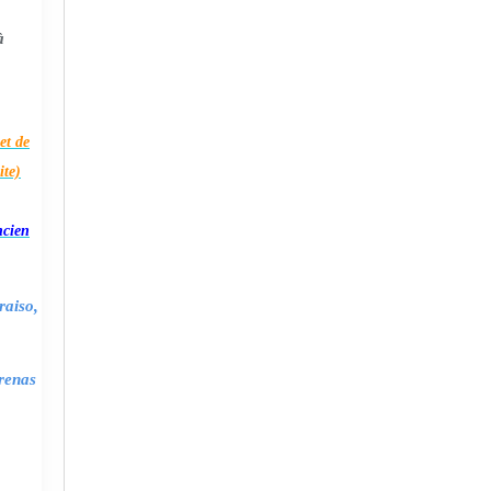
à
et de
ite)
ncien
raiso,
renas