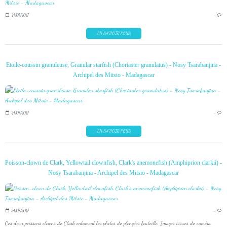
24/07/2017
…
EN SAVOIR PLUS
Etoile-coussin granuleuse, Granular starfish (Choriaster granulatus) - Nosy Tsarabanjina -
Archipel des Mitsio - Madagascar
24/07/2017
…
EN SAVOIR PLUS
Poisson-clown de Clark, Yellowtail clownfish, Clark's anemonefish (Amphiprion clarkii) -
Nosy Tsarabanjina - Archipel des Mitsio - Madagascar
24/07/2017
…
Ces deux poissons clowns de Clark entament les photos de plongées bouteille. Images issues de caméra