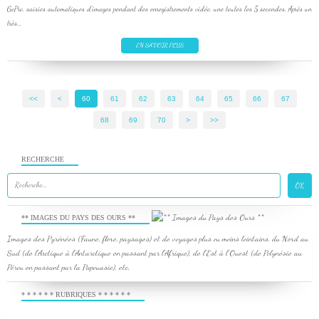
GoPro, saisies automatiques d'images pendant des enregistrements vidéo, une toutes les 5 secondes. Après un
très...
EN SAVOIR PLUS
<<
<
10
20
30
40
50
60
61
62
63
64
65
66
67
68
69
70
80
90
100
>
>>
RECHERCHE
** IMAGES DU PAYS DES OURS **
Images des Pyrénées (Faune, flore, paysages) et de voyages plus ou moins lointains, du Nord au
Sud (de l'Arctique à l'Antarctique en passant par l'Afrique), de l'Est à l'Ouest (de Polynésie au
Pérou en passant par la Papouasie), etc.
* * * * * * RUBRIQUES * * * * * *