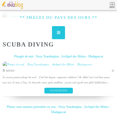
MENU
** IMAGES DU PAYS DES OURS **
SCUBA DIVING
Plongée de nuit - Nosy Tsarabanjina - Archipel des Mitsio - Madagascar
25/07/2017
…
Je n'avais jamais plongé de nuit ... C'est très bizarre, angoissés s'abstenir ! Au début, tout s'est bien passé
pour moi, la mise à l'eau, la descente, mais après, problème : j'avais mal ajusté mon gilet stabilisateur,...
EN SAVOIR PLUS
Photos sous-marines présentées en vrac - Nosy Tsarabanjina - Archipel des Mitsio -
Madagascar