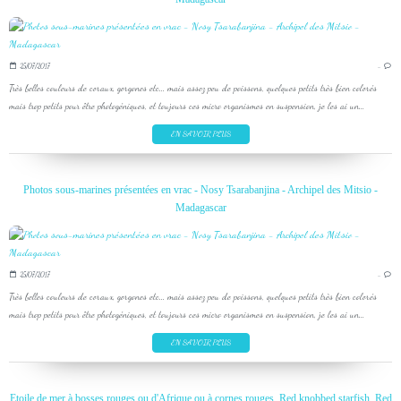
25/07/2017
…
Très belles couleurs de coraux, gorgones etc... mais assez peu de poissons, quelques petits très bien colorés
mais trop petits pour être photogéniques, et toujours ces micro organismes en suspension, je les ai un...
EN SAVOIR PLUS
Photos sous-marines présentées en vrac - Nosy Tsarabanjina - Archipel des Mitsio -
Madagascar
25/07/2017
…
Très belles couleurs de coraux, gorgones etc... mais assez peu de poissons, quelques petits très bien colorés
mais trop petits pour être photogéniques, et toujours ces micro organismes en suspension, je les ai un...
EN SAVOIR PLUS
Etoile de mer à bosses rouges ou d'Afrique ou à cornes rouges, Red knobbed starfish, Red