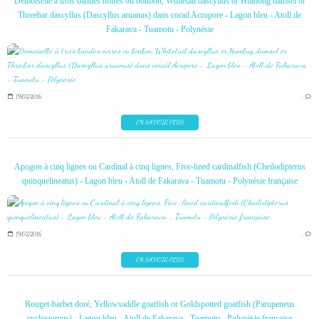
Demoiselle à trois bandes noires ou bonbon, Whitetail dascyllus or Humbug damsel or
Threebar dascyllus (Dascyllus aruanus) dans corail Acropore - Lagon bleu - Atoll de
Fakarava - Tuamotu - Polynésie
19/02/2016
…
EN SAVOIR PLUS
Apogon à cinq lignes ou Cardinal à cinq lignes, Five-lined cardinalfish (Cheilodipterus
quinquelineatus) - Lagon bleu - Atoll de Fakarava - Tuamotu - Polynésie française
19/02/2016
…
EN SAVOIR PLUS
Rouget-barbet doré, Yellowsaddle goatfish or Goldspotted goatfish (Parupeneus
cyclostomus) - Lagon bleu - Atoll de Fakarava - Tuamotu - Polynésie française