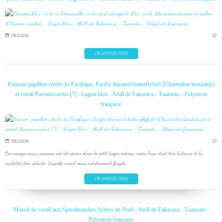
19/02/2016
…
EN SAVOIR PLUS
Poisson-papillon côtelé du Pacifique, Pacific lineated butterflyfish (Chaetodon lunulatus)
et corail Pavona cactus (?) - Lagon bleu - Atoll de Fakarava - Tuamotu - Polynésie
française
19/02/2016
…
Les images sous-marines ont été prises dans le petit lagon interne, mais l'eau était très laiteuse et la
visibilité très réduite. Superbe corail mais extrêmement fragile
EN SAVOIR PLUS
Massif de corail aux Spirobranches Arbres de Noël - Atoll de Fakarava - Tuamotu -
Polynésie française