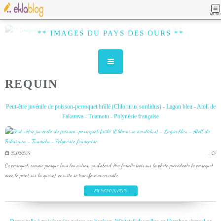
MENU
** IMAGES DU PAYS DES OURS **
REQUIN
Peut-être juvénile de poisson-perroquet brûlé (Chlorurus sordidus) - Lagon bleu - Atoll de
Fakarava - Tuamotu - Polynésie française
20/02/2016
…
Ce perroquet, comme presque tous les autres, va d'abord être femelle (voir sur la photo précédente le perroquet
avec le point sur la queue), ensuite se transformer en mâle.
EN SAVOIR PLUS