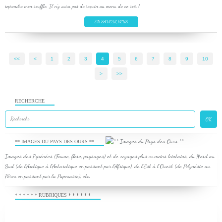
reprendre mon souffle. Il n'y aura pas de requin au menu de ce soir !
EN SAVOIR PLUS
<<
<
1
2
3
4
5
6
7
8
9
10
>
>>
RECHERCHE
** IMAGES DU PAYS DES OURS **
Images des Pyrénées (Faune, flore, paysages) et de voyages plus ou moins lointains, du Nord au
Sud (de l'Arctique à l'Antarctique en passant par l'Afrique), de l'Est à l'Ouest (de Polynésie au
Pérou en passant par la Papouasie), etc.
* * * * * * RUBRIQUES * * * * * *