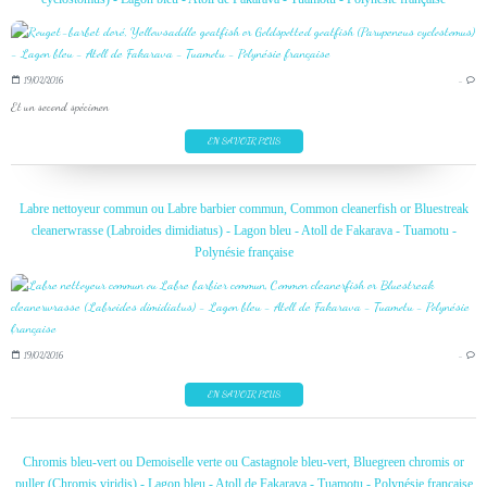
19/02/2016
…
Et un second spécimen
EN SAVOIR PLUS
Labre nettoyeur commun ou Labre barbier commun, Common cleanerfish or Bluestreak
cleanerwrasse (Labroides dimidiatus) - Lagon bleu - Atoll de Fakarava - Tuamotu -
Polynésie française
19/02/2016
…
EN SAVOIR PLUS
Chromis bleu-vert ou Demoiselle verte ou Castagnole bleu-vert, Bluegreen chromis or
puller (Chromis viridis) - Lagon bleu - Atoll de Fakarava - Tuamotu - Polynésie française