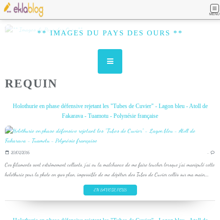
MENU
** IMAGES DU PAYS DES OURS **
REQUIN
Holothurie en phase défensive rejetant les "Tubes de Cuvier" - Lagon bleu - Atoll de
Fakarava - Tuamotu - Polynésie française
20/02/2016
…
Ces filaments sont extrêmement collants, j'ai eu la malchance de me faire toucher lorsque j'ai manipulé cette
holothurie pour la photo en gros plan, impossible de me dépêtrer des Tubes de Cuvier collés sur ma main,...
EN SAVOIR PLUS