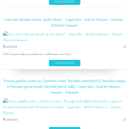
EN SAVOIR PLUS
L'eau était tellement chaude, qu'elle vibrait ! - Lagon bleu - Atoll de Fakarava - Tuamotu -
Polynésie française
20/02/2016
…
C'est la première fois que j'observais ce phénomène sous l'eau.
EN SAVOIR PLUS
Poisson-papillon cocher ou Chaetodon cocher, Threadfin butterflyfish (Chaetodon auriga)
et Perroquet grenat femelle (dit brûlé pour le mâle) - Lagon bleu - Atoll de Fakarava -
Tuamotu - Polynésie
20/02/2016
…