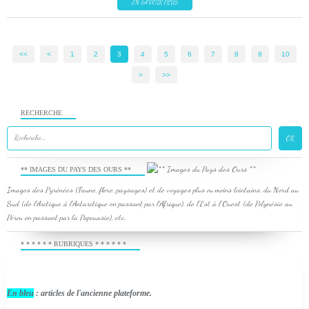
EN SAVOIR PLUS
<<
<
1
2
3
4
5
6
7
8
9
10
>
>>
RECHERCHE
** IMAGES DU PAYS DES OURS **
Images des Pyrénées (Faune, flore, paysages) et de voyages plus ou moins lointains, du Nord au
Sud (de l'Arctique à l'Antarctique en passant par l'Afrique), de l'Est à l'Ouest (de Polynésie au
Pérou en passant par la Papouasie), etc.
* * * * * * RUBRIQUES * * * * * *
En bleu
: articles de l'ancienne plateforme.