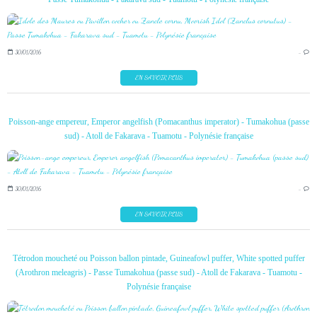
30/01/2016
…
EN SAVOIR PLUS
Poisson-ange empereur, Emperor angelfish (Pomacanthus imperator) - Tumakohua (passe
sud) - Atoll de Fakarava - Tuamotu - Polynésie française
30/01/2016
…
EN SAVOIR PLUS
Tétrodon moucheté ou Poisson ballon pintade, Guineafowl puffer, White spotted puffer
(Arothron meleagris) - Passe Tumakohua (passe sud) - Atoll de Fakarava - Tuamotu -
Polynésie française