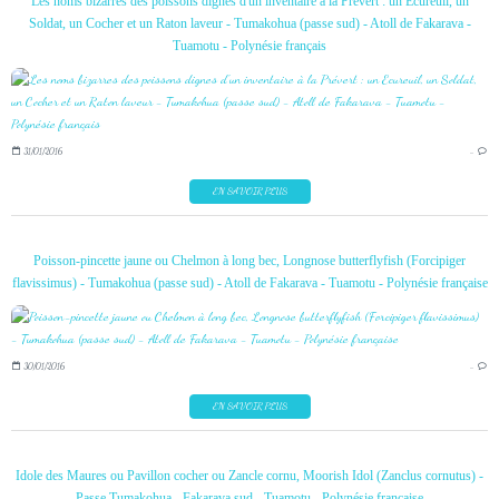
Les noms bizarres des poissons dignes d'un inventaire à la Prévert : un Ecureuil, un
Soldat, un Cocher et un Raton laveur - Tumakohua (passe sud) - Atoll de Fakarava -
Tuamotu - Polynésie français
31/01/2016
…
EN SAVOIR PLUS
Poisson-pincette jaune ou Chelmon à long bec, Longnose butterflyfish (Forcipiger
flavissimus) - Tumakohua (passe sud) - Atoll de Fakarava - Tuamotu - Polynésie française
30/01/2016
…
EN SAVOIR PLUS
Idole des Maures ou Pavillon cocher ou Zancle cornu, Moorish Idol (Zanclus cornutus) -
Passe Tumakohua - Fakarava sud - Tuamotu - Polynésie française