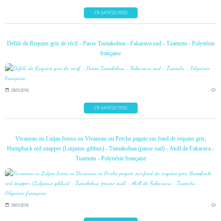
EN SAVOIR PLUS
Défilé de Requins gris de récif - Passe Tumakohua - Fakarava sud - Tuamotu - Polynésie
française
28/01/2016
…
EN SAVOIR PLUS
Vivaneau ou Lutjan bossu ou Vivaneau ou Perche pagaie sur fond de requins gris,
Humpback red snapper (Lutjanus gibbus) - Tumakohua (passe sud) - Atoll de Fakarava -
Tuamotu - Polynésie française
28/01/2016
…