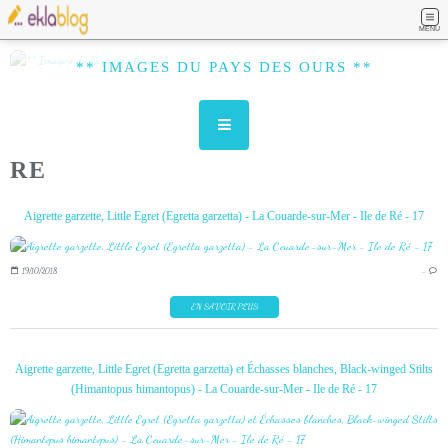
MENU
** IMAGES DU PAYS DES OURS **
RE
Aigrette garzette, Little Egret (Egretta garzetta) - La Couarde-sur-Mer - Ile de Ré - 17
19/10/2018
…
EN SAVOIR PLUS
Aigrette garzette, Little Egret (Egretta garzetta) et Échasses blanches, Black-winged Stilts
(Himantopus himantopus) - La Couarde-sur-Mer - Ile de Ré - 17