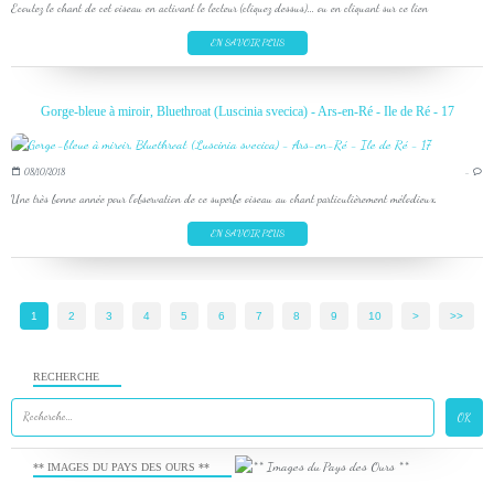
Ecoutez le chant de cet oiseau en activant le lecteur (cliquez dessus)... ou en cliquant sur ce lien
EN SAVOIR PLUS
Gorge-bleue à miroir, Bluethroat (Luscinia svecica) - Ars-en-Ré - Ile de Ré - 17
08/10/2018
…
Une très bonne année pour l'observation de ce superbe oiseau au chant particulièrement mélodieux.
EN SAVOIR PLUS
1
2
3
4
5
6
7
8
9
10
>
>>
RECHERCHE
** IMAGES DU PAYS DES OURS **