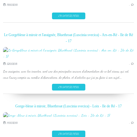
19/10/2018
…
EN SAVOIR PLUS
Le Gorgebleue à miroir et l'araignée, Bluethroat (Luscinia svecica) - Ars-en-Ré - Ile de Ré
- 17
15/10/2018
…
Les araignées, avec les insectes, sont une des principales sources d'alimentation de ce bel oiseau qui est,
vous l'aurez compris au nombre d'observations, de photos, et d'articles que j'ai pu faire à son sujet,...
EN SAVOIR PLUS
Gorge-bleue à miroir, Bluethroat (Luscinia svecica) - Loix - Ile de Ré - 17
14/10/2018
…
EN SAVOIR PLUS