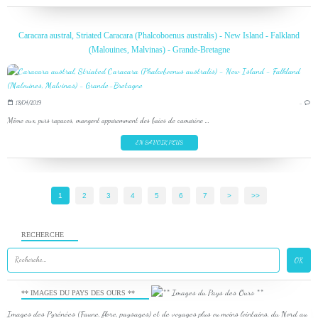
Caracara austral, Striated Caracara (Phalcoboenus australis) - New Island - Falkland
(Malouines, Malvinas) - Grande-Bretagne
18/04/2019
…
Même eux, purs rapaces, mangent apparemment des baies de camarine ...
EN SAVOIR PLUS
1
2
3
4
5
6
7
>
>>
RECHERCHE
** IMAGES DU PAYS DES OURS **
Images des Pyrénées (Faune, flore, paysages) et de voyages plus ou moins lointains, du Nord au