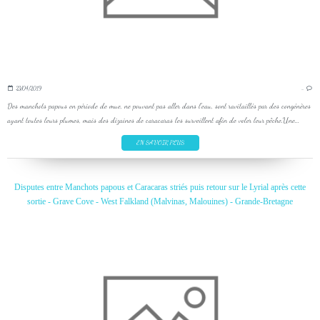
23/04/2019
…
Des manchots papous en période de mue, ne pouvant pas aller dans l'eau, sont ravitaillés par des congénères
ayant toutes leurs plumes, mais des dizaines de caracaras les surveillent afin de voler leur pêche.Une...
EN SAVOIR PLUS
Disputes entre Manchots papous et Caracaras striés puis retour sur le Lyrial après cette
sortie - Grave Cove - West Falkland (Malvinas, Malouines) - Grande-Bretagne