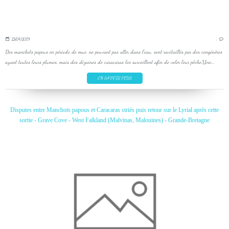
23/04/2019
…
Des manchots papous en période de mue, ne pouvant pas aller dans l'eau, sont ravitaillés par des congénères
ayant toutes leurs plumes, mais des dizaines de caracaras les surveillent afin de voler leur pêche.Une...
EN SAVOIR PLUS
Disputes entre Manchots papous et Caracaras striés puis retour sur le Lyrial après cette
sortie - Grave Cove - West Falkland (Malvinas, Malouines) - Grande-Bretagne