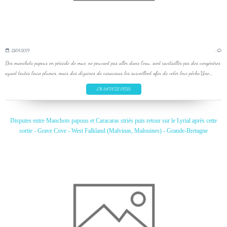
23/04/2019
…
Des manchots papous en période de mue, ne pouvant pas aller dans l'eau, sont ravitaillés par des congénères
ayant toutes leurs plumes, mais des dizaines de caracaras les surveillent afin de voler leur pêche.Une...
EN SAVOIR PLUS
Disputes entre Manchots papous et Caracaras striés puis retour sur le Lyrial après cette
sortie - Grave Cove - West Falkland (Malvinas, Malouines) - Grande-Bretagne