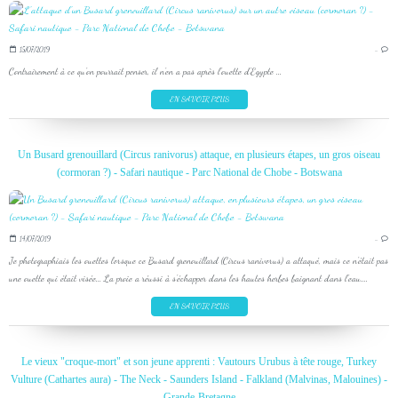
15/07/2019
…
Contrairement à ce qu'on pourrait penser, il n'en a pas après l'ouette d'Egypte ...
EN SAVOIR PLUS
Un Busard grenouillard (Circus ranivorus) attaque, en plusieurs étapes, un gros oiseau
(cormoran ?) - Safari nautique - Parc National de Chobe - Botswana
14/07/2019
…
Je photographiais les ouettes lorsque ce Busard grenouillard (Circus ranivorus) a attaqué, mais ce n'était pas
une ouette qui était visée... La proie a réussi à s'échapper dans les hautes herbes baignant dans l'eau....
EN SAVOIR PLUS
Le vieux "croque-mort" et son jeune apprenti : Vautours Urubus à tête rouge, Turkey
Vulture (Cathartes aura) - The Neck - Saunders Island - Falkland (Malvinas, Malouines) -
Grande-Bretagne