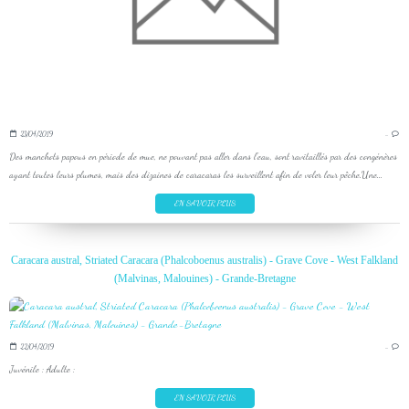
23/04/2019
…
Des manchots papous en période de mue, ne pouvant pas aller dans l'eau, sont ravitaillés par des congénères
ayant toutes leurs plumes, mais des dizaines de caracaras les surveillent afin de voler leur pêche.Une...
EN SAVOIR PLUS
Caracara austral, Striated Caracara (Phalcoboenus australis) - Grave Cove - West Falkland
(Malvinas, Malouines) - Grande-Bretagne
22/04/2019
…
Juvénile : Adulte :
EN SAVOIR PLUS