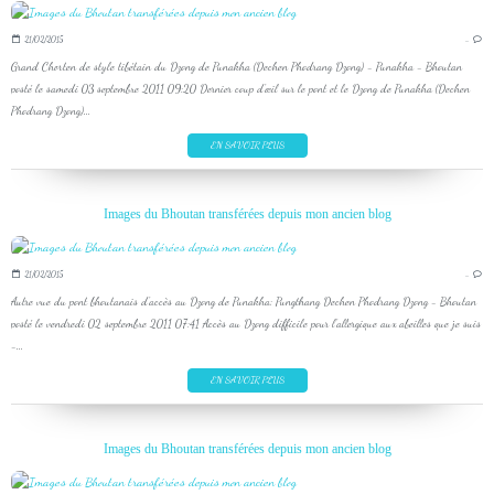
21/02/2015
…
Grand Chorten de style tibétain du Dzong de Punakha (Dechen Phodrang Dzong) - Punakha - Bhoutan
posté le samedi 03 septembre 2011 09:20 Dernier coup d'œil sur le pont et le Dzong de Punakha (Dechen
Phodrang Dzong)...
EN SAVOIR PLUS
Images du Bhoutan transférées depuis mon ancien blog
21/02/2015
…
Autre vue du pont bhoutanais d'accès au Dzong de Punakha: Pungthang Dechen Phodrang Dzong - Bhoutan
posté le vendredi 02 septembre 2011 07:41 Accès au Dzong difficile pour l'allergique aux abeilles que je suis
-...
EN SAVOIR PLUS
Images du Bhoutan transférées depuis mon ancien blog