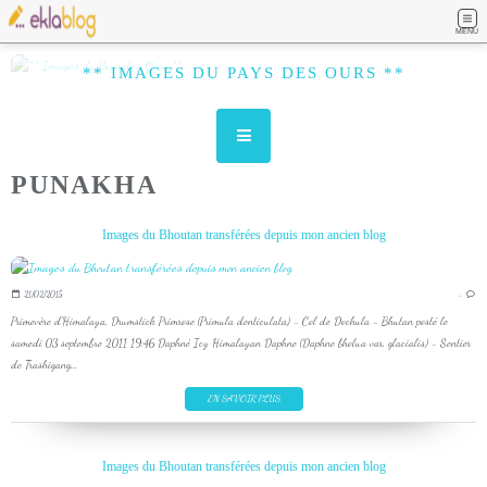
MENU
** IMAGES DU PAYS DES OURS **
PUNAKHA
Images du Bhoutan transférées depuis mon ancien blog
21/02/2015
…
Primevère d'Himalaya, Drumstick Primrose (Primula denticulata) - Col de Dochula - Bhutan posté le
samedi 03 septembre 2011 19:46 Daphné Icy Himalayan Daphne (Daphne bholua var. glacialis) - Sentier
de Trashigang...
EN SAVOIR PLUS
Images du Bhoutan transférées depuis mon ancien blog