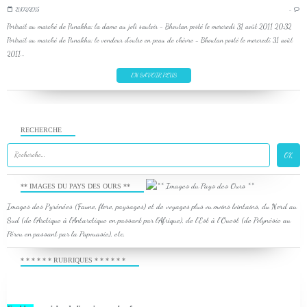
21/02/2015
…
Portrait au marché de Punakha: la dame au joli sautoir - Bhoutan posté le mercredi 31 août 2011 20:32
Portrait au marché de Punakha: le vendeur d'outre en peau de chèvre - Bhoutan posté le mercredi 31 août
2011...
EN SAVOIR PLUS
RECHERCHE
** IMAGES DU PAYS DES OURS **
Images des Pyrénées (Faune, flore, paysages) et de voyages plus ou moins lointains, du Nord au
Sud (de l'Arctique à l'Antarctique en passant par l'Afrique), de l'Est à l'Ouest (de Polynésie au
Pérou en passant par la Papouasie), etc.
* * * * * * RUBRIQUES * * * * * *