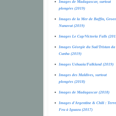
Images de Madagascar, surtout
plongées (2019)
Images de la Mer de Baffin, Groen
Nunavut (2019)
Images Le Cap/Victoria Falls (201
Images Géorgie du Sud/Tristan da
Cunha (2019)
Images Ushuaia/Falkland (2019)
Images des Maldives, surtout
plongées (2018)
Images de Madagascar (2018)
Images d'Argentine & Chili : Terr
Feu à Iguazu (2017)