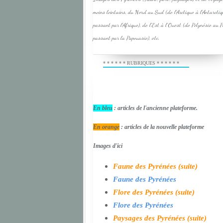
moins lointains, du Nord au Sud (de l'Arctique à l'Antarcti
passant par l'Afrique), de l'Est à l'Ouest (de Polynésie au 
passant par la Papouasie), etc.
* * * * * * RUBRIQUES * * * * * *
En bleu
: articles de l'ancienne plateforme.
En orange
: articles de la nouvelle plateforme
Images d'ici
Faune des Pyrénées (suite)
Faune des Pyrénées
Flore des Pyrénées (suite)
Flore des Pyrénées
Paysages des Pyrénées (suite)