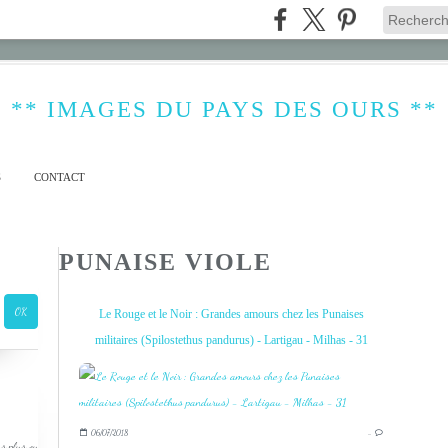
** IMAGES DU PAYS DES OURS **
S
CONTACT
PUNAISE VIOLE
Le Rouge et le Noir : Grandes amours chez les Punaises
militaires (Spilostethus pandurus) - Lartigau - Milhas - 31
06/07/2018
…
s plus ou