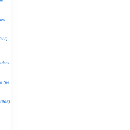
ma
ues
011)
uises
 (île
2008)