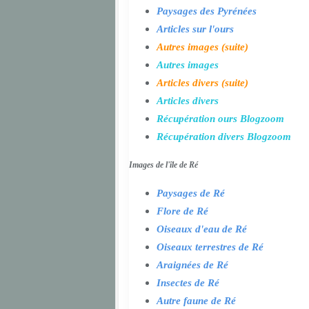
Paysages des Pyrénées
Articles sur l'ours
Autres images (suite)
Autres images
Articles divers (suite)
Articles divers
Récupération ours Blogzoom
Récupération divers Blogzoom
Images de l'île de Ré
Paysages de Ré
Flore de Ré
Oiseaux d'eau de Ré
Oiseaux terrestres de Ré
Araignées de Ré
Insectes de Ré
Autre faune de Ré