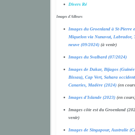
Divers Ré
Images d'Ailleurs
Images du Groenland à St-Pierre e
Miquelon via Nunavut, Labrador, 
neuve (09/2024)
(à venir)
Images du Svalbard (07/2024)
Images de Dakar, Bijagos (Guinée
Bissau), Cap Vert, Sahara occident
Canaries, Madère (2024)
(en cour
Images d'Islande (2023)
(en cours
Images côte est du Groenland (202
venir)
Images de Singapour, Australie (Ca