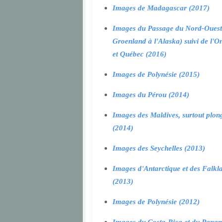
Images de Madagascar (2017)
Images du Passage du Nord-Ouest
Groenland à l'Alaska) suivi de l'O
et Québec (2016)
Images de Polynésie (2015)
Images du Pérou (2014)
Images des Maldives, surtout plon
(2014)
Images des Seychelles (2013)
Images d'Antarctique et des Falkl
(2013)
Images de Polynésie (2012)