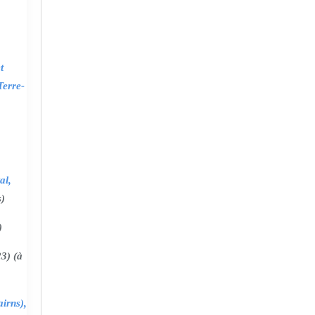
t
Terre-
al,
s)
)
3) (à
irns),