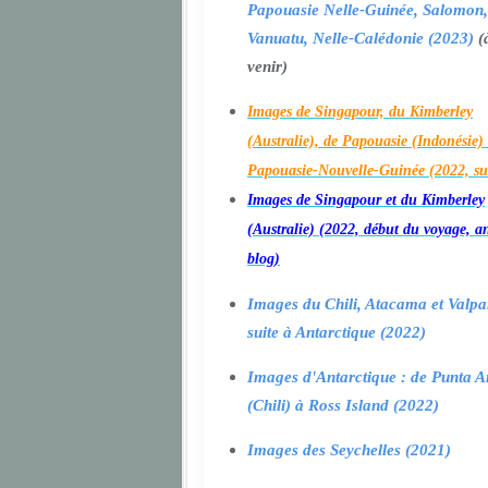
Papouasie Nelle-Guinée, Salomon,
Vanuatu, Nelle-Calédonie (2023)
(
venir)
Images de Singapour, du Kimberley
(Australie), de Papouasie (Indonésie) 
Papouasie-Nouvelle-Guinée (2022, su
Images de Singapour et du Kimberley
(Australie) (2022, début du voyage, a
blog)
Images du Chili, Atacama et Valpa
suite à Antarctique (2022)
Images d'Antarctique : de Punta A
(Chili) à Ross Island (2022)
Images des Seychelles (2021)