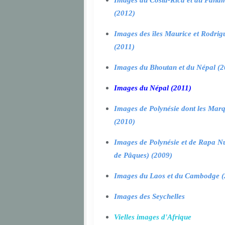
Images du Costa-Rica et du Pana
(2012)
Images des îles Maurice et Rodrig
(2011)
Images du Bhoutan et du Népal (2
Images du Népal (2011)
Images de Polynésie dont les Marq
(2010)
Images de Polynésie et de Rapa Nui
de Pâques) (2009)
Images du Laos et du Cambodge (
Images des Seychelles
Vielles images d'Afrique