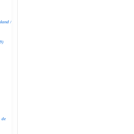
land /
9)
e de