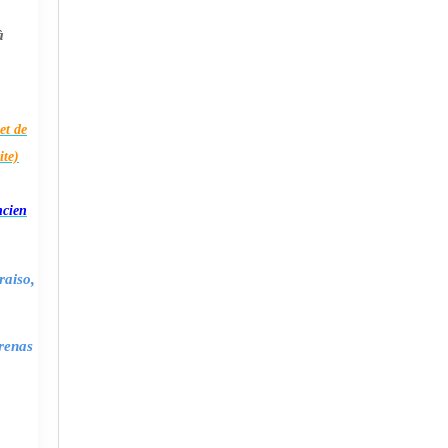
à
et de
ite)
ncien
raiso,
renas