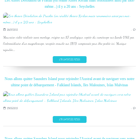
Les Anses Désolation de Praslin (en réalité Anses Kerlan mais renommées ainsi par moi-
même...) il y a 20 ans - Seychelles
26/07/2013
…
Mauvaise vidéo réalisée sans montage, origine sur K7 analogique, copiée du caméscope sur bande VHS par
l'intermédiaire d'un magnétoscope, recopiée ensuite sur DVD, compressée pour être postée ici. Musique
rajoutée....
EN SAVOIR PLUS
Nous allons quitter Saunders Island pour rejoindre l'Austral avant de naviguer vers notre
ultime point de débarquement - Falkland Islands, Iles Malouines, Islas Malvinas
29/05/2013
…
EN SAVOIR PLUS
Nous allons quitter Saunders Island pour rejoindre l'Austral avant de naviguer vers notre