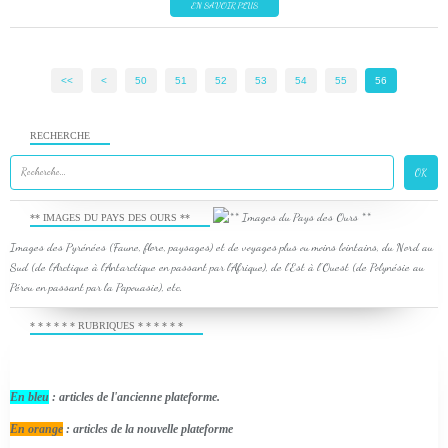
EN SAVOIR PLUS
<<
<
10
20
30
40
50
51
52
53
54
55
56
RECHERCHE
** IMAGES DU PAYS DES OURS **
Images des Pyrénées (Faune, flore, paysages) et de voyages plus ou moins lointains, du Nord au
Sud (de l'Arctique à l'Antarctique en passant par l'Afrique), de l'Est à l'Ouest (de Polynésie au
Pérou en passant par la Papouasie), etc.
* * * * * * RUBRIQUES * * * * * *
En bleu
: articles de l'ancienne plateforme.
En orange
: articles de la nouvelle plateforme