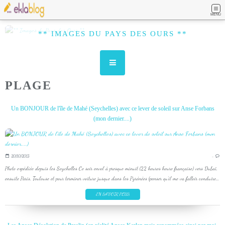
MENU
** IMAGES DU PAYS DES OURS **
PLAGE
Un BONJOUR de l'île de Mahé (Seychelles) avec ce lever de soleil sur Anse Forbans
(mon dernier....)
20/10/2013
…
Photo expédiée depuis les Seychelles Ce soir envol à presque minuit (22 heures heure française) vers Dubaï,
ensuite Paris, Toulouse et pour terminer voiture jusque dans les Pyrénées (penser qu'il me va falloir conduire...
EN SAVOIR PLUS