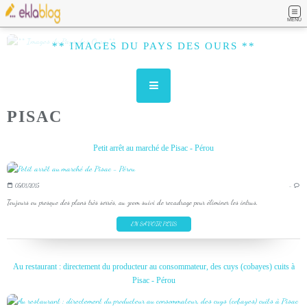
MENU
** IMAGES DU PAYS DES OURS **
PISAC
Petit arrêt au marché de Pisac - Pérou
05/01/2015
…
Toujours ou presque des plans très serrés, au zoom suivi de recadrage pour éliminer les intrus.
EN SAVOIR PLUS
Au restaurant : directement du producteur au consommateur, des cuys (cobayes) cuits à
Pisac - Pérou