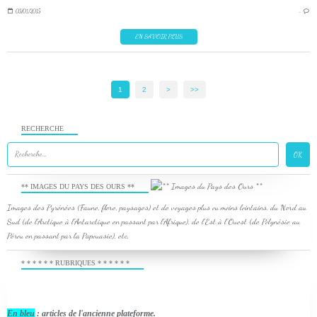
03/01/2015
…
EN SAVOIR PLUS
1
2
>
>>
RECHERCHE
** IMAGES DU PAYS DES OURS **
Images des Pyrénées (Faune, flore, paysages) et de voyages plus ou moins lointains, du Nord au
Sud (de l'Arctique à l'Antarctique en passant par l'Afrique), de l'Est à l'Ouest (de Polynésie au
Pérou en passant par la Papouasie), etc.
* * * * * * RUBRIQUES * * * * * *
En bleu
: articles de l'ancienne plateforme.