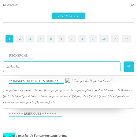
21/10/2019
…
EN SAVOIR PLUS
1
2
3
4
5
6
7
8
9
10
20
30
40
50
60
70
80
90
100
>
>>
RECHERCHE
** IMAGES DU PAYS DES OURS **
Images des Pyrénées (Faune, flore, paysages) et de voyages plus ou moins lointains, du Nord au
Sud (de l'Arctique à l'Antarctique en passant par l'Afrique), de l'Est à l'Ouest (de Polynésie au
Pérou en passant par la Papouasie), etc.
* * * * * * RUBRIQUES * * * * * *
En bleu
: articles de l'ancienne plateforme.