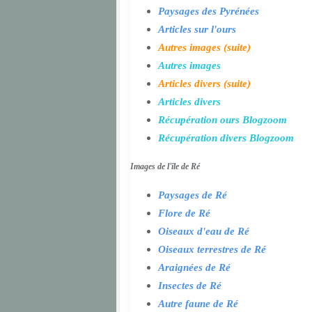
Paysages des Pyrénées
Articles sur l'ours
Autres images (suite)
Autres images
Articles divers (suite)
Articles divers
Récupération ours Blogzoom
Récupération divers Blogzoom
Images de l'île de Ré
Paysages de Ré
Flore de Ré
Oiseaux d'eau de Ré
Oiseaux terrestres de Ré
Araignées de Ré
Insectes de Ré
Autre faune de Ré