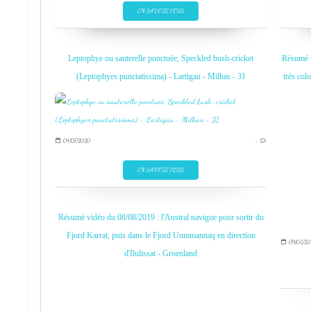
EN SAVOIR PLUS
Leptophye ou sauterelle ponctuée, Speckled bush-cricket
Résumé vi
(Leptophyes punctatissima) - Lartigau - Milhas - 31
très col
04/07/2020
…
EN SAVOIR PLUS
Résumé vidéo du 08/08/2019 : l'Austral navigue pour sortir du
Fjord Karrat, puis dans le Fjord Uummannaq en direction
09/02/20
d'Ilulissat - Groenland