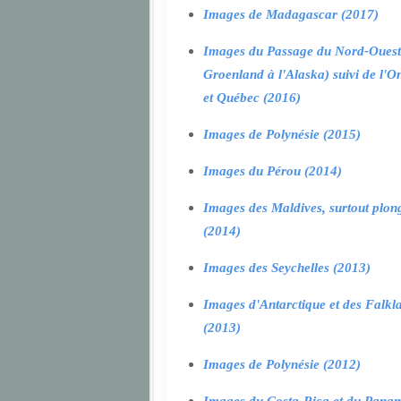
Images de Madagascar (2017)
Images du Passage du Nord-Ouest
Groenland à l'Alaska) suivi de l'O
et Québec (2016)
Images de Polynésie (2015)
Images du Pérou (2014)
Images des Maldives, surtout plon
(2014)
Images des Seychelles (2013)
Images d'Antarctique et des Falkl
(2013)
Images de Polynésie (2012)