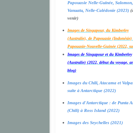
Papouasie Nelle-Guinée, Salomon,
Vanuatu, Nelle-Calédonie (2023)
(
venir)
Images de Singapour, du Kimberley
(Australie), de Papouasie (Indonésie) 
Papouasie-Nouvelle-Guinée (2022, su
Images de Singapour et du Kimberley
(Australie) (2022, début du voyage, a
blog)
Images du Chili, Atacama et Valpa
suite à Antarctique (2022)
Images d'Antarctique : de Punta A
(Chili) à Ross Island (2022)
Images des Seychelles (2021)