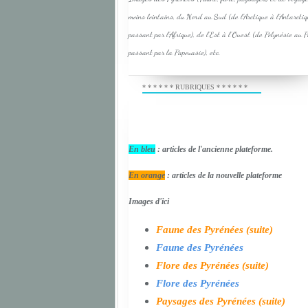
moins lointains, du Nord au Sud (de l'Arctique à l'Antarcti
passant par l'Afrique), de l'Est à l'Ouest (de Polynésie au 
passant par la Papouasie), etc.
* * * * * * RUBRIQUES * * * * * *
En bleu
: articles de l'ancienne plateforme.
En orange
: articles de la nouvelle plateforme
Images d'ici
Faune des Pyrénées (suite)
Faune des Pyrénées
Flore des Pyrénées (suite)
Flore des Pyrénées
Paysages des Pyrénées (suite)