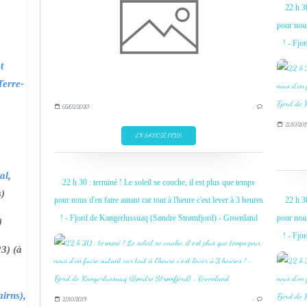
22 h 30
pour nous
! - Fjo
t
Terre-
05/02/2020
…
21/10/201
EN SAVOIR PLUS
al,
22 h 30 : terminé ! Le soleil se couche, il est plus que temps
s)
pour nous d'en faire autant car tout à l'heure c'est lever à 3 heures
22 h 30
! - Fjord de Kangerlussuaq (Søndre Strømfjord) - Groenland
pour nous
)
! - Fjo
3) (à
irns),
21/10/2019
…