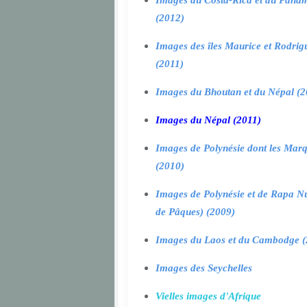
Images du Costa-Rica et du Pana
(2012)
Images des îles Maurice et Rodrig
(2011)
Images du Bhoutan et du Népal (2
Images du Népal (2011)
Images de Polynésie dont les Marq
(2010)
Images de Polynésie et de Rapa Nui
de Pâques) (2009)
Images du Laos et du Cambodge (
Images des Seychelles
Vielles images d'Afrique