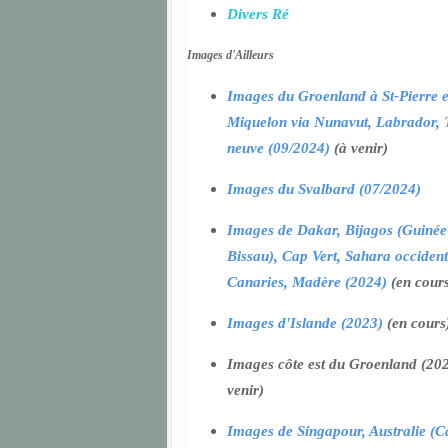
Divers Ré
Images d'Ailleurs
Images du Groenland à St-Pierre e
Miquelon via Nunavut, Labrador, 
neuve (09/2024)
(à venir)
Images du Svalbard (07/2024)
Images de Dakar, Bijagos (Guinée
Bissau), Cap Vert, Sahara occident
Canaries, Madère (2024)
(en cour
Images d'Islande (2023)
(en cours
Images côte est du Groenland (202
venir)
Images de Singapour, Australie (Ca