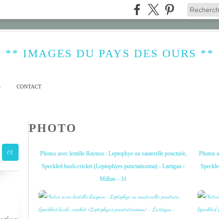
** IMAGES DU PAYS DES OURS **
S
CONTACT
PHOTO
Photos avec lentille Raynox : Leptophye ou sauterelle ponctuée,
Photos a
Speckled bush-cricket (Leptophyes punctatissima) - Lartigau -
Speckle
Milhas - 31
s plus ou