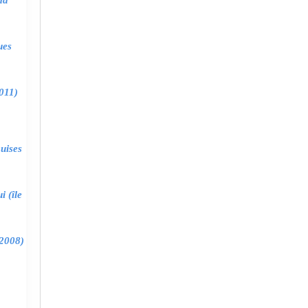
ma
ues
011)
uises
 (île
2008)