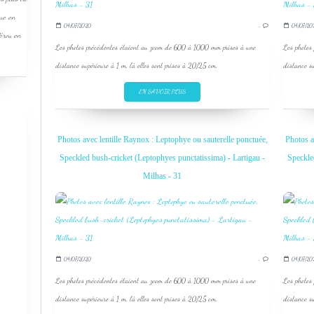
que en
04/07/2020
…
04/07/20
Pérou en
Les photos précédentes étaient au zoom de 600 à 1000 mm prises à une
Les photos
distance supérieure à 1 m, là elles sont prises à 20/25 cm.
distance su
EN SAVOIR PLUS
Photos avec lentille Raynox : Leptophye ou sauterelle ponctuée,
Photos a
Speckled bush-cricket (Leptophyes punctatissima) - Lartigau -
Speckle
Milhas - 31
04/07/2020
…
04/07/20
Les photos précédentes étaient au zoom de 600 à 1000 mm prises à une
Les photos
distance supérieure à 1 m, là elles sont prises à 20/25 cm.
distance su