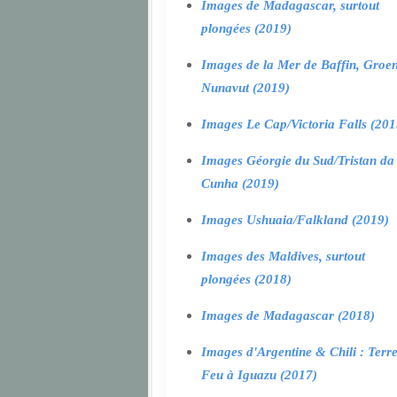
Images de Madagascar, surtout
plongées (2019)
Images de la Mer de Baffin, Groen
Nunavut (2019)
Images Le Cap/Victoria Falls (201
Images Géorgie du Sud/Tristan da
Cunha (2019)
Images Ushuaia/Falkland (2019)
Images des Maldives, surtout
plongées (2018)
Images de Madagascar (2018)
Images d'Argentine & Chili : Terr
Feu à Iguazu (2017)