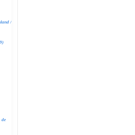
land /
9)
e de