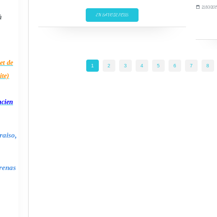
21/10/201
EN SAVOIR PLUS
à
et de
1
2
3
4
5
6
7
8
ite)
ncien
raiso,
renas