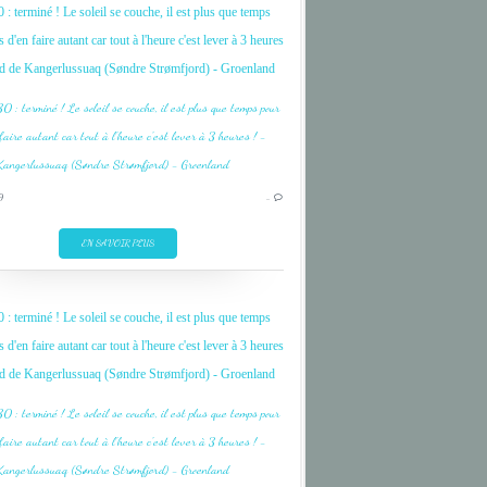
 : terminé ! Le soleil se couche, il est plus que temps
CROISIERE
 d'en faire autant car tout à l'heure c'est lever à 3 heures
CRUISE
rd de Kangerlussuaq (Søndre Strømfjord) - Groenland
GROENLAND
ICEBERG
LANDSCAPE
PAYSAGE
9
…
PHOTO
EN SAVOIR PLUS
 : terminé ! Le soleil se couche, il est plus que temps
 d'en faire autant car tout à l'heure c'est lever à 3 heures
rd de Kangerlussuaq (Søndre Strømfjord) - Groenland
ARCTIQUE
AUSTRAL
CROISIERE
CRUISE