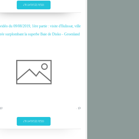
EN SAVOIR PLUS
déo du 09/08/2019, 1ère partie : visite d'Ilulissat, ville
orée surplombant la superbe Baie de Disko - Groenland
GRASSHOPPER
INSECTE
MACROPHOTOGRAPHIE
PHOTO
PYRENEES
SAUTERELLE
20
…
EN SAVOIR PLUS
ARCTIQUE
AUSTRAL