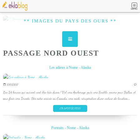
MENU
** IMAGES DU PAYS DES OURS **
PASSAGE NORD OUEST
Les adieux à Nome - Alaska
10/02/2017
…
Les 24 heures qui suivent vont être très dures ! Vol vers Anchorage, puis vers Seattle, encore pour Dallas, et
pour finir vers Toronto. Dès notre arrivée au Canada, vers midi, récupération d'une voiture de location,...
EN SAVOIR PLUS
Portraits - Nome - Alaska