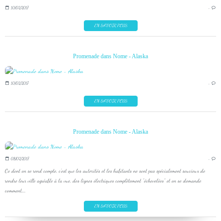
10/02/2017
…
EN SAVOIR PLUS
Promenade dans Nome - Alaska
10/02/2017
…
EN SAVOIR PLUS
Promenade dans Nome - Alaska
08/02/2017
…
Ce dont on se rend compte, c'est que les autorités et les habitants ne sont pas spécialement soucieux de
rendre leur ville agréable à la vue, des lignes électriques complètement "échevelées" et on se demande
comment,...
EN SAVOIR PLUS