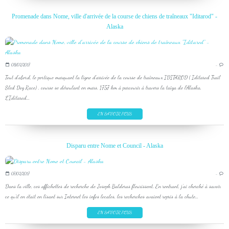
Promenade dans Nome, ville d'arrivée de la course de chiens de traîneaux "Iditarod" -
Alaska
08/02/2017
…
Tout d'abord, le portique marquant la ligne d'arrivée de la course de traîneaux IDITAROD ( Iditarod Trail
Sled Dog Race) , course se déroulant en mars. 1757 km à parcourir à travers la taïga de l'Alaska.
L'Iditarod...
EN SAVOIR PLUS
Disparu entre Nome et Council - Alaska
07/02/2017
…
Dans la ville, ces affichettes de recherche de Joseph Balderas fleurissent. En rentrant, j'ai cherché à savoir
ce qu'il en était en lisant sur Internet les infos locales, les recherches avaient repris à la chute...
EN SAVOIR PLUS