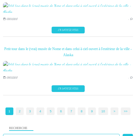
07/02/2017
…
EN SAVOIR PLUS
Petit tour dans le (vrai) musée de Nome et dans celui à ciel ouvert à l'extérieur de la ville -
Alaska
07/02/2017
…
EN SAVOIR PLUS
1
2
3
4
5
6
7
8
9
10
20
30
40
>
>>
RECHERCHE