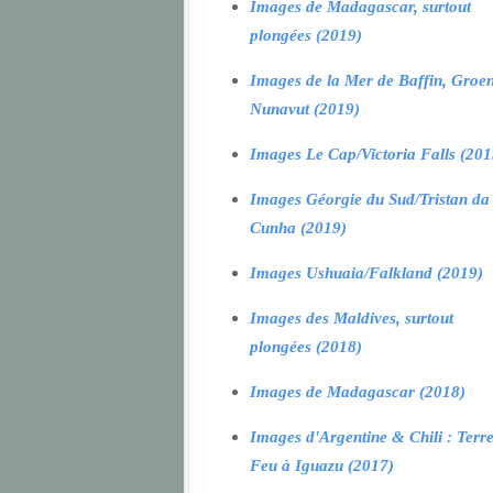
Images de Madagascar, surtout
plongées (2019)
Images de la Mer de Baffin, Groen
Nunavut (2019)
Images Le Cap/Victoria Falls (201
Images Géorgie du Sud/Tristan da
Cunha (2019)
Images Ushuaia/Falkland (2019)
Images des Maldives, surtout
plongées (2018)
Images de Madagascar (2018)
Images d'Argentine & Chili : Terr
Feu à Iguazu (2017)