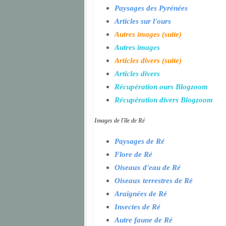
Paysages des Pyrénées
Articles sur l'ours
Autres images (suite)
Autres images
Articles divers (suite)
Articles divers
Récupération ours Blogzoom
Récupération divers Blogzoom
Images de l'île de Ré
Paysages de Ré
Flore de Ré
Oiseaux d'eau de Ré
Oiseaux terrestres de Ré
Araignées de Ré
Insectes de Ré
Autre faune de Ré