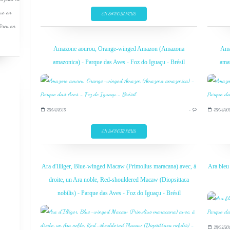
que en
EN SAVOIR PLUS
Pérou en
Amazone aourou, Orange-winged Amazon (Amazona
Ama
amazonica) - Parque das Aves - Foz do Iguaçu - Brésil
amaz
28/02/2018
…
28/02/20
EN SAVOIR PLUS
Ara d'Illiger, Blue-winged Macaw (Primolius maracana) avec, à
Ara bleu
droite, un Ara noble, Red-shouldered Macaw (Diopsittaca
nobilis) - Parque das Aves - Foz do Iguaçu - Brésil
28/02/20