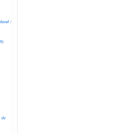
land /
9)
e de