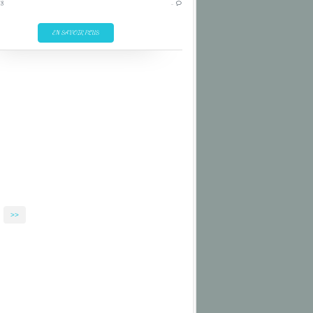
JAUNE
18
…
BIRD
EN SAVOIR PLUS
BLEU
BLUE
BRÉSIL
CASCADE
GREEN
IGUAÇU
IGUAZU
OISEAU
>>