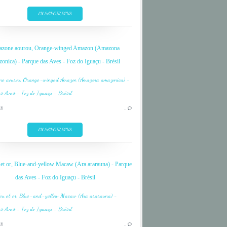
GREEN
EN SAVOIR PLUS
IGUAÇU
IGUAZU
zone aourou, Orange-winged Amazon (Amazona
JAUNE
onica) - Parque das Aves - Foz do Iguaçu - Brésil
OISEAU
PARROT
BIRD
BRÉSIL
18
…
CASCADE
GREEN
EN SAVOIR PLUS
IGUAÇU
IGUAZU
 et or, Blue-and-yellow Macaw (Ara ararauna) - Parque
JAUNE
das Aves - Foz do Iguaçu - Brésil
OISEAU
PARROT
BIRD
18
…