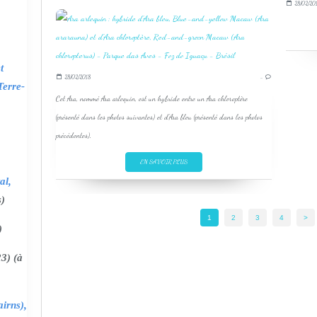
28/02/20
t
28/02/2018
…
Terre-
Cet Ara, nommé Ara arlequin, est un hybride entre un Ara chloroptère
(présenté dans les photos suivantes) et d'Ara bleu (présenté dans les photos
précédentes).
EN SAVOIR PLUS
al,
s)
1
2
3
4
>
)
3) (à
irns),