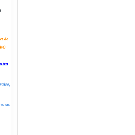
à
et de
ite)
ncien
raiso,
renas