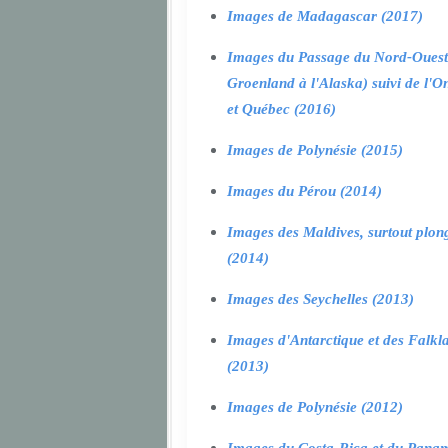
Images de Madagascar (2017)
Images du Passage du Nord-Ouest
Groenland à l'Alaska) suivi de l'O
et Québec (2016)
Images de Polynésie (2015)
Images du Pérou (2014)
Images des Maldives, surtout plon
(2014)
Images des Seychelles (2013)
Images d'Antarctique et des Falkl
(2013)
Images de Polynésie (2012)