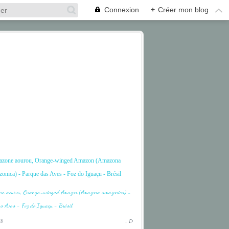
Connexion
+
Créer mon blog
zone aourou, Orange-winged Amazon (Amazona
onica) - Parque das Aves - Foz do Iguaçu - Brésil
BIRD
BRÉSIL
18
…
CASCADE