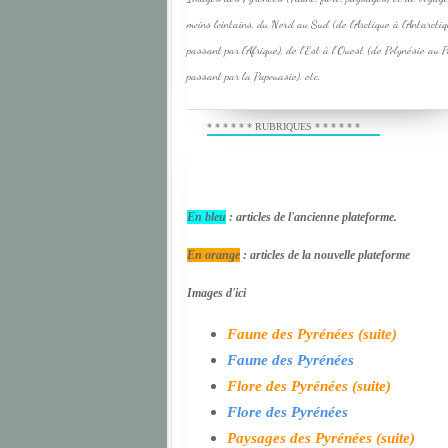
moins lointains, du Nord au Sud (de l'Arctique à l'Antarcti
passant par l'Afrique), de l'Est à l'Ouest (de Polynésie au 
passant par la Papouasie), etc.
* * * * * * RUBRIQUES * * * * * *
En bleu
: articles de l'ancienne plateforme.
En orange
: articles de la nouvelle plateforme
Images d'ici
Faune des Pyrénées (suite)
Faune des Pyrénées
Flore des Pyrénées (suite)
Flore des Pyrénées
Paysages des Pyrénées (suite)