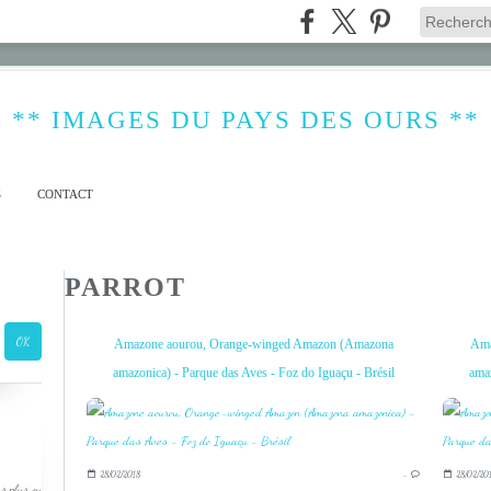
** IMAGES DU PAYS DES OURS **
S
CONTACT
PARROT
Amazone aourou, Orange-winged Amazon (Amazona
Ama
amazonica) - Parque das Aves - Foz do Iguaçu - Brésil
amaz
28/02/2018
…
28/02/20
s plus ou