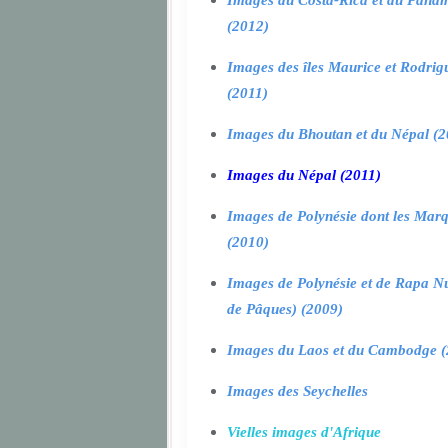
Images du Costa-Rica et du Pana
(2012)
Images des îles Maurice et Rodrig
(2011)
Images du Bhoutan et du Népal (2
Images du Népal (2011)
Images de Polynésie dont les Marq
(2010)
Images de Polynésie et de Rapa Nui
de Pâques) (2009)
Images du Laos et du Cambodge (
Images des Seychelles
Vielles images d'Afrique