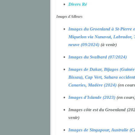
Divers Ré
Images d'Ailleurs
Images du Groenland à St-Pierre e
Miquelon via Nunavut, Labrador, 
neuve (09/2024)
(à venir)
Images du Svalbard (07/2024)
Images de Dakar, Bijagos (Guinée
Bissau), Cap Vert, Sahara occident
Canaries, Madère (2024)
(en cour
Images d'Islande (2023)
(en cours
Images côte est du Groenland (202
venir)
Images de Singapour, Australie (Ca