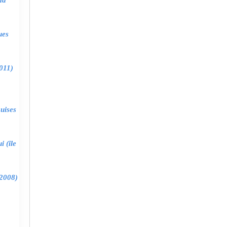
ma
ues
011)
uises
 (île
2008)