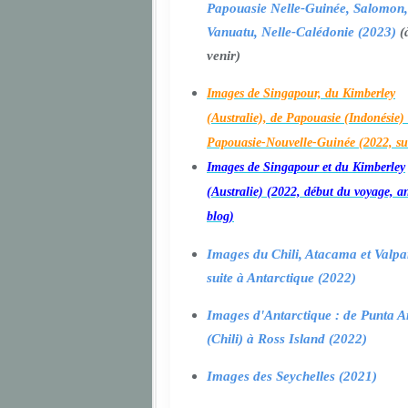
Papouasie Nelle-Guinée, Salomon,
Vanuatu, Nelle-Calédonie (2023)
(
venir)
Images de Singapour, du Kimberley
(Australie), de Papouasie (Indonésie) 
Papouasie-Nouvelle-Guinée (2022, su
Images de Singapour et du Kimberley
(Australie) (2022, début du voyage, a
blog)
Images du Chili, Atacama et Valpa
suite à Antarctique (2022)
Images d'Antarctique : de Punta A
(Chili) à Ross Island (2022)
Images des Seychelles (2021)