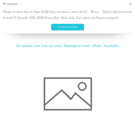
03/08/2015
…
Plongée en apnée dans le lagon (2m50 d'eau maximum à marée haute) - Moorea - Polynésie française posté
le lundi 17 décembre 2012 18:00 Poisson flûte. Mérou loche Trois espèces de Poissons-perroquets
EN SAVOIR PLUS
Six minutes sous l'eau aux anses Takamaka et Soleil - Mahé - Seychelles