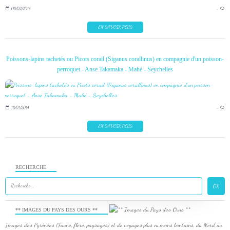
08/02/2014
…
EN SAVOIR PLUS
Poissons-lapins tachetés ou Picots corail (Siganus corallinus) en compagnie d'un poisson-
perroquet - Anse Takamaka - Mahé - Seychelles
18/01/2014
…
EN SAVOIR PLUS
RECHERCHE
** IMAGES DU PAYS DES OURS **
Images des Pyrénées (Faune, flore, paysages) et de voyages plus ou moins lointains, du Nord au