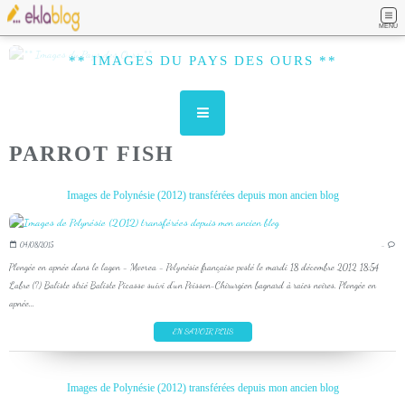
MENU
** IMAGES DU PAYS DES OURS **
PARROT FISH
Images de Polynésie (2012) transférées depuis mon ancien blog
04/08/2015
…
Plongée en apnée dans le lagon - Moorea - Polynésie française posté le mardi 18 décembre 2012 18:54
Labre (?) Baliste strié Baliste Picasso suivi d'un Poisson-Chirurgien bagnard à raies noires. Plongée en
apnée...
EN SAVOIR PLUS
Images de Polynésie (2012) transférées depuis mon ancien blog