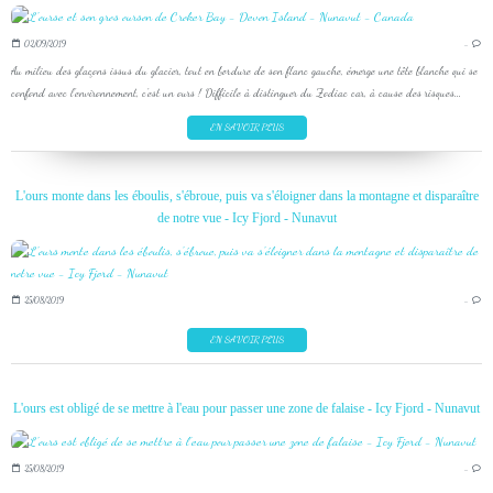
02/09/2019
…
Au milieu des glaçons issus du glacier, tout en bordure de son flanc gauche, émerge une tête blanche qui se
confond avec l'environnement, c'est un ours ! Difficile à distinguer du Zodiac car, à cause des risques...
EN SAVOIR PLUS
L'ours monte dans les éboulis, s'ébroue, puis va s'éloigner dans la montagne et disparaître
de notre vue - Icy Fjord - Nunavut
25/08/2019
…
EN SAVOIR PLUS
L'ours est obligé de se mettre à l'eau pour passer une zone de falaise - Icy Fjord - Nunavut
25/08/2019
…