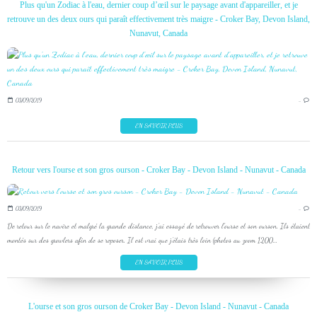
Plus qu'un Zodiac à l'eau, dernier coup d’œil sur le paysage avant d'appareiller, et je
retrouve un des deux ours qui paraît effectivement très maigre - Croker Bay, Devon Island,
Nunavut, Canada
03/09/2019
…
EN SAVOIR PLUS
Retour vers l'ourse et son gros ourson - Croker Bay - Devon Island - Nunavut - Canada
03/09/2019
…
De retour sur le navire et malgré la grande distance, j'ai essayé de retrouver l'ourse et son ourson. Ils étaient
montés sur des growlers afin de se reposer. Il est vrai que j'étais très loin (photos au zoom 1200...
EN SAVOIR PLUS
L'ourse et son gros ourson de Croker Bay - Devon Island - Nunavut - Canada