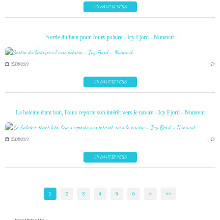
EN SAVOIR PLUS
Sortie du bain pour l'ours polaire - Icy Fjord - Nunavut
25/08/2019
…
EN SAVOIR PLUS
La baleine étant loin, l'ours reporte son intérêt vers le navire - Icy Fjord - Nunavut
25/08/2019
…
EN SAVOIR PLUS
1
2
3
4
5
6
>
>>