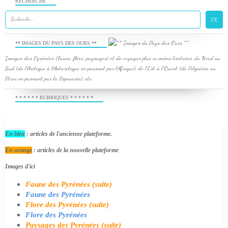
RECHERCHE
** IMAGES DU PAYS DES OURS **
Images des Pyrénées (Faune, flore, paysages) et de voyages plus ou moins lointains, du Nord au
Sud (de l'Arctique à l'Antarctique en passant par l'Afrique), de l'Est à l'Ouest (de Polynésie au
Pérou en passant par la Papouasie), etc.
* * * * * * RUBRIQUES * * * * * *
En bleu
: articles de l'ancienne plateforme.
En orange
: articles de la nouvelle plateforme
Images d'ici
Faune des Pyrénées (suite)
Faune des Pyrénées
Flore des Pyrénées (suite)
Flore des Pyrénées
Paysages des Pyrénées (suite)