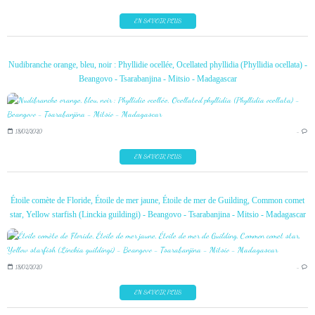
EN SAVOIR PLUS
Nudibranche orange, bleu, noir : Phyllidie ocellée, Ocellated phyllidia (Phyllidia ocellata) -
Beangovo - Tsarabanjina - Mitsio - Madagascar
18/02/2020
…
EN SAVOIR PLUS
Étoile comète de Floride, Étoile de mer jaune, Étoile de mer de Guilding, Common comet
star, Yellow starfish (Linckia guildingi) - Beangovo - Tsarabanjina - Mitsio - Madagascar
18/02/2020
…
EN SAVOIR PLUS