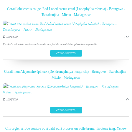
Corail lobé cactus rouge, Red Lobed cactus coral (Lobophyllia robusta) - Beangovo -
Tsarabanjina - Mitsio - Madagascar
18/02/2020
…
La photo est ratée, mais c'est la seule que j'ai de ce cnidaire, photo très agrandie.
EN SAVOIR PLUS
Corail mou Alcyonaire épineux (Dendronephthya hemprichi) - Beangovo - Tsarabanjina -
Mitsio - Madagascar
18/02/2020
…
EN SAVOIR PLUS
Chirurgien à robe sombre ou à balai ou à brosses ou voile brune, Twotone tang, Yellow