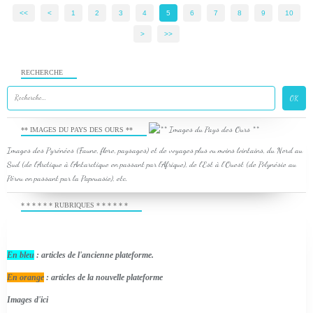
<<
<
1
2
3
4
5
6
7
8
9
10
>
>>
RECHERCHE
** IMAGES DU PAYS DES OURS **
Images des Pyrénées (Faune, flore, paysages) et de voyages plus ou moins lointains, du Nord au
Sud (de l'Arctique à l'Antarctique en passant par l'Afrique), de l'Est à l'Ouest (de Polynésie au
Pérou en passant par la Papouasie), etc.
* * * * * * RUBRIQUES * * * * * *
En bleu
: articles de l'ancienne plateforme.
En orange
: articles de la nouvelle plateforme
Images d'ici