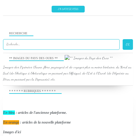
EN SAVOIR PLUS
RECHERCHE
** IMAGES DU PAYS DES OURS **
Images des Pyrénées (Faune, flore, paysages) et de voyages plus ou moins lointains, du Nord au
Sud (de l'Arctique à l'Antarctique en passant par l'Afrique), de l'Est à l'Ouest (de Polynésie au
Pérou en passant par la Papouasie), etc.
* * * * * * RUBRIQUES * * * * * *
En bleu
: articles de l'ancienne plateforme.
En orange
: articles de la nouvelle plateforme
Images d'ici