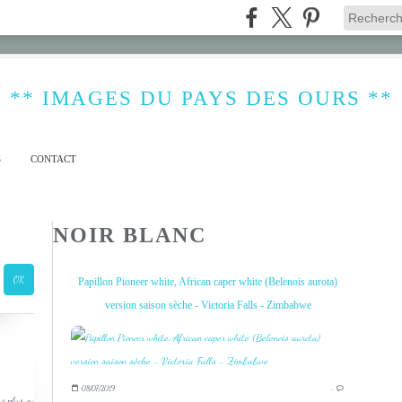
** IMAGES DU PAYS DES OURS **
S
CONTACT
NOIR BLANC
Papillon Pioneer white, African caper white (Belenois aurota)
version saison sèche - Victoria Falls - Zimbabwe
08/07/2019
…
s plus ou