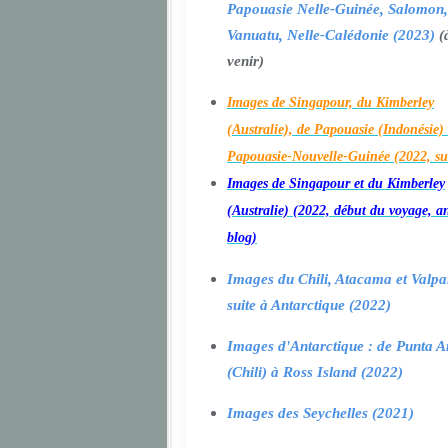
Papouasie Nelle-Guinée, Salomon,
Vanuatu, Nelle-Calédonie (2023)
(
venir)
Images de Singapour, du Kimberley
(Australie), de Papouasie (Indonésie) 
Papouasie-Nouvelle-Guinée (2022, su
Images de Singapour et du Kimberley
(Australie) (2022, début du voyage, a
blog)
Images du Chili, Atacama et Valpa
suite à Antarctique (2022)
Images d'Antarctique : de Punta A
(Chili) à Ross Island (2022)
Images des Seychelles (2021)