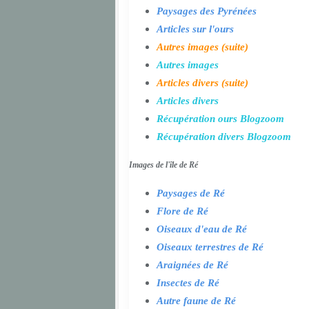
Paysages des Pyrénées
Articles sur l'ours
Autres images (suite)
Autres images
Articles divers (suite)
Articles divers
Récupération ours Blogzoom
Récupération divers Blogzoom
Images de l'île de Ré
Paysages de Ré
Flore de Ré
Oiseaux d'eau de Ré
Oiseaux terrestres de Ré
Araignées de Ré
Insectes de Ré
Autre faune de Ré