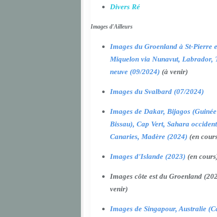
Divers Ré
Images d'Ailleurs
Images du Groenland à St-Pierre e
Miquelon via Nunavut, Labrador, 
neuve (09/2024)
(à venir)
Images du Svalbard (07/2024)
Images de Dakar, Bijagos (Guinée
Bissau), Cap Vert, Sahara occident
Canaries, Madère (2024)
(en cour
Images d'Islande (2023)
(en cours
Images côte est du Groenland (202
venir)
Images de Singapour, Australie (Ca