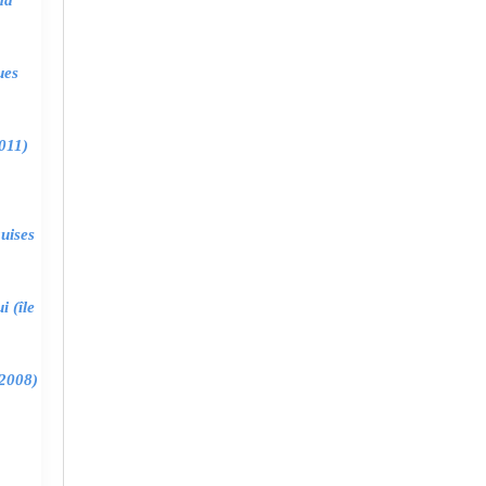
ma
ues
011)
uises
 (île
2008)