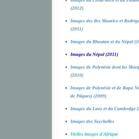
Images du Costa-Rica et du Pana
(2012)
Images des îles Maurice et Rodrig
(2011)
Images du Bhoutan et du Népal (2
Images du Népal (2011)
Images de Polynésie dont les Marq
(2010)
Images de Polynésie et de Rapa Nui
de Pâques) (2009)
Images du Laos et du Cambodge (
Images des Seychelles
Vielles images d'Afrique