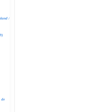
land /
9)
e de