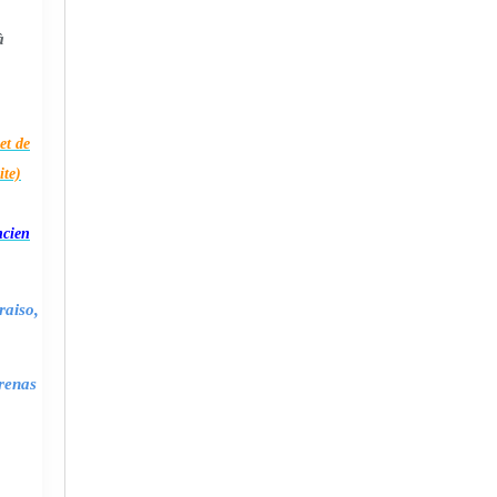
à
et de
ite)
ncien
raiso,
renas