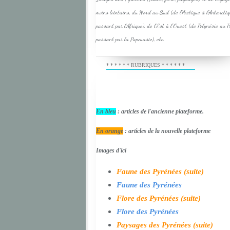
moins lointains, du Nord au Sud (de l'Arctique à l'Antarcti
passant par l'Afrique), de l'Est à l'Ouest (de Polynésie au 
passant par la Papouasie), etc.
* * * * * * RUBRIQUES * * * * * *
En bleu
: articles de l'ancienne plateforme.
En orange
: articles de la nouvelle plateforme
Images d'ici
Faune des Pyrénées (suite)
Faune des Pyrénées
Flore des Pyrénées (suite)
Flore des Pyrénées
Paysages des Pyrénées (suite)