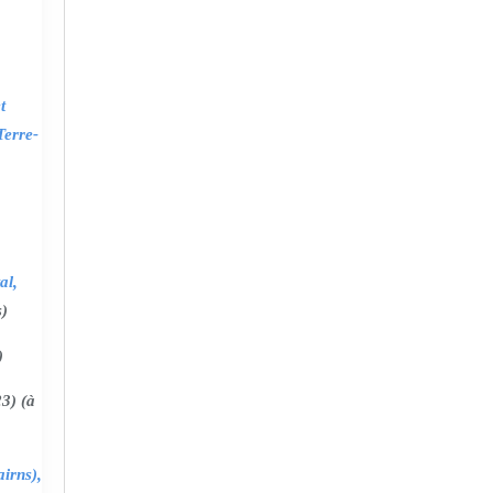
t
Terre-
al,
s)
)
3) (à
irns),