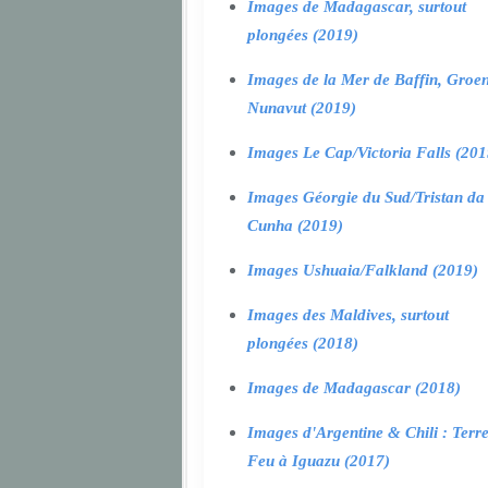
Images de Madagascar, surtout
plongées (2019)
Images de la Mer de Baffin, Groen
Nunavut (2019)
Images Le Cap/Victoria Falls (201
Images Géorgie du Sud/Tristan da
Cunha (2019)
Images Ushuaia/Falkland (2019)
Images des Maldives, surtout
plongées (2018)
Images de Madagascar (2018)
Images d'Argentine & Chili : Terr
Feu à Iguazu (2017)