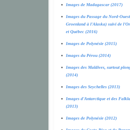
Images de Madagascar (2017)
Images du Passage du Nord-Ouest
Groenland à l'Alaska) suivi de l'O
et Québec (2016)
Images de Polynésie (2015)
Images du Pérou (2014)
Images des Maldives, surtout plon
(2014)
Images des Seychelles (2013)
Images d'Antarctique et des Falkl
(2013)
Images de Polynésie (2012)