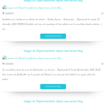
Images du Népal transférées depuis mon ancien blog
10/03/2015
…
Rickshaws (ou trishaws) en attente de clients - Durbar Square - Katmandou - Népal posté le mardi 27
décembre 2011 09:08 Cette photo est issue du montage de trois photos car la circulation (motos, piétons ...)
qui...
EN SAVOIR PLUS
Images du Népal transférées depuis mon ancien blog
10/03/2015
…
La circulation dans les rues de Katmandou vue de taxi - Népal posté le lundi 26 décembre 2011 20:51
Pour revenir de Bodhnath vers le quartier de Thamel où se trouvait notre hôtel et en ayant "plein les
pattes",...
EN SAVOIR PLUS
Images du Népal transférées depuis mon ancien blog