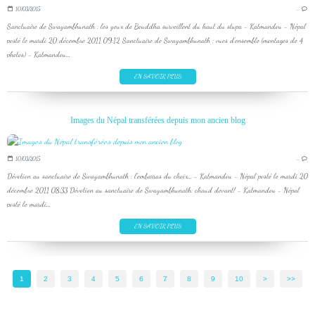
10/03/2015
…
Sanctuaire de Swayambhunath : les yeux de Bouddha surveillent du haut du stupa - Katmandou - Népal
posté le mardi 20 décembre 2011 09:12 Sanctuaire de Swayambhunath : vues d'ensemble (montages de 4
photos) - Katmandou...
EN SAVOIR PLUS
Images du Népal transférées depuis mon ancien blog
10/03/2015
…
Dévotion au sanctuaire de Swayambhunath : l'embarras du choix... - Katmandou - Népal posté le mardi 20
décembre 2011 08:33 Dévotion au sanctuaire de Swayambhunath: chaud devant! - Katmandou - Népal
posté le mardi...
EN SAVOIR PLUS
1
2
3
4
5
6
7
8
9
10
>
>>