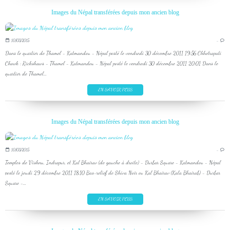
Images du Népal transférées depuis mon ancien blog
10/03/2015
…
Dans le quartier de Thamel - Katmandou - Népal posté le vendredi 30 décembre 2011 19:56 Chhetrapati
Chowk : Rickshaws - Thamel - Katmandou - Népal posté le vendredi 30 décembre 2011 20:01 Dans le
quartier de Thamel...
EN SAVOIR PLUS
Images du Népal transférées depuis mon ancien blog
10/03/2015
…
Temples de Vishnu, Indrapur, et Kal Bhairav (de gauche à droite) - Durbar Square - Katmandou - Népal
posté le jeudi 29 décembre 2011 18:10 Bas-relief de Shiva Noir ou Kal Bhairav (Kala Bhairab) - Durbar
Square -...
EN SAVOIR PLUS