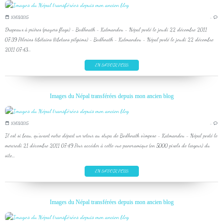
10/03/2015
…
Drapeaux à prières (prayers flags) - Bodhnath - Katmandou - Népal posté le jeudi 22 décembre 2011
07:39 Pèlerins tibétains (tibetans pilgrims) - Bodhnath - Katmandou - Népal posté le jeudi 22 décembre
2011 07:43...
EN SAVOIR PLUS
Images du Népal transférées depuis mon ancien blog
10/03/2015
…
Il est si beau, qu'avant notre départ un retour au stupa de Bodhnath s'impose - Katmandou - Népal posté le
mercredi 21 décembre 2011 07:49 Pour accéder à cette vue panoramique (en 5000 pixels de largeur) du
site...
EN SAVOIR PLUS
Images du Népal transférées depuis mon ancien blog