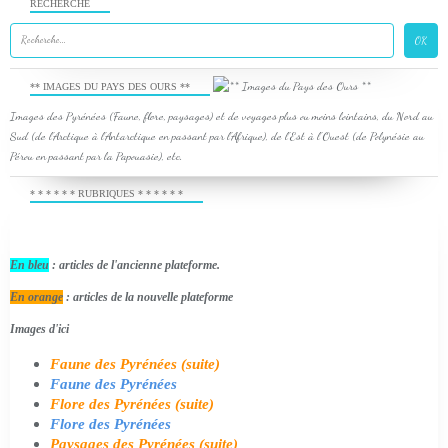
RECHERCHE
** IMAGES DU PAYS DES OURS **
Images des Pyrénées (Faune, flore, paysages) et de voyages plus ou moins lointains, du Nord au
Sud (de l'Arctique à l'Antarctique en passant par l'Afrique), de l'Est à l'Ouest (de Polynésie au
Pérou en passant par la Papouasie), etc.
* * * * * * RUBRIQUES * * * * * *
En bleu
: articles de l'ancienne plateforme.
En orange
: articles de la nouvelle plateforme
Images d'ici
Faune des Pyrénées (suite)
Faune des Pyrénées
Flore des Pyrénées (suite)
Flore des Pyrénées
Paysages des Pyrénées (suite)