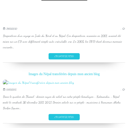
29/03/2020
…
Diapositives d'un voyage en Inde du Nord et au Népal. Ces diapositives, scannées en 2001, avaient été
mises sur un CD avec défilement simple auto-exécutable .exe. En 2005, les DVD étant devenus monnaie
courante...
EN SAVOIR PLUS
Images du Népal transférées depuis mon ancien blog
10/03/2015
…
Dans le quartier de Thamel : dernier rayon de soleil sur notre périple himalayen - Katmandou - Népal
posté le vendredi 30 décembre 2011 20:21 Dernier article sur ce périple : musiciens à Hanuman-dhoka
Durbar Square...
EN SAVOIR PLUS