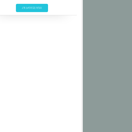
ELLESMERE ISLAND
EN SAVOIR PLUS
INUIT
LANDSCAPE
MONUMENT
NUNAVUT
PAYSAGE
TOUNDRA