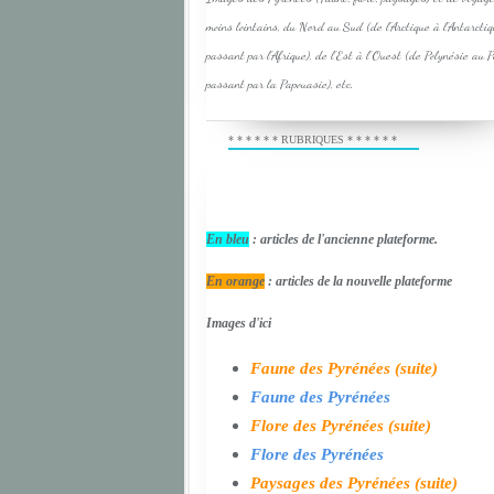
moins lointains, du Nord au Sud (de l'Arctique à l'Antarcti
passant par l'Afrique), de l'Est à l'Ouest (de Polynésie au 
passant par la Papouasie), etc.
* * * * * * RUBRIQUES * * * * * *
En bleu
: articles de l'ancienne plateforme.
En orange
: articles de la nouvelle plateforme
Images d'ici
Faune des Pyrénées (suite)
Faune des Pyrénées
Flore des Pyrénées (suite)
Flore des Pyrénées
Paysages des Pyrénées (suite)