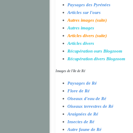
Paysages des Pyrénées
Articles sur l'ours
Autres images (suite)
Autres images
Articles divers (suite)
Articles divers
Récupération ours Blogzoom
Récupération divers Blogzoom
Images de l'île de Ré
Paysages de Ré
Flore de Ré
Oiseaux d'eau de Ré
Oiseaux terrestres de Ré
Araignées de Ré
Insectes de Ré
Autre faune de Ré