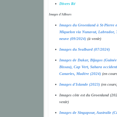
Divers Ré
Images d'Ailleurs
Images du Groenland à St-Pierre e
Miquelon via Nunavut, Labrador, 
neuve (09/2024)
(à venir)
Images du Svalbard (07/2024)
Images de Dakar, Bijagos (Guinée
Bissau), Cap Vert, Sahara occident
Canaries, Madère (2024)
(en cour
Images d'Islande (2023)
(en cours
Images côte est du Groenland (202
venir)
Images de Singapour, Australie (Ca