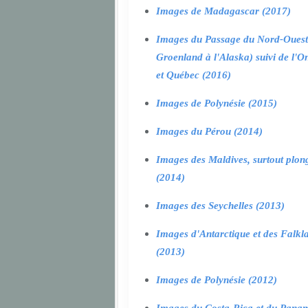
Images de Madagascar (2017)
Images du Passage du Nord-Ouest
Groenland à l'Alaska) suivi de l'O
et Québec (2016)
Images de Polynésie (2015)
Images du Pérou (2014)
Images des Maldives, surtout plon
(2014)
Images des Seychelles (2013)
Images d'Antarctique et des Falkl
(2013)
Images de Polynésie (2012)