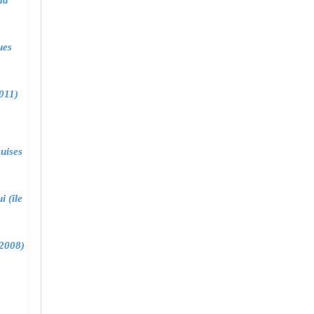
ma
ues
011)
uises
 (île
2008)