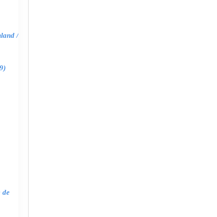
land /
9)
e de