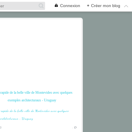
Connexion
+
Créer mon blog
 rapide de la belle ville de Montevideo avec quelques
exemples architecturaux - Uruguay
ARCTIQUE
3
…
CRAIG HARBOUR