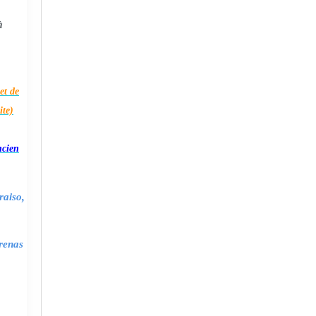
à
et de
ite)
ncien
raiso,
renas