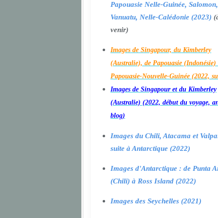
Papouasie Nelle-Guinée, Salomon,
Vanuatu, Nelle-Calédonie (2023)
(
venir)
Images de Singapour, du Kimberley
(Australie), de Papouasie (Indonésie) 
Papouasie-Nouvelle-Guinée (2022, su
Images de Singapour et du Kimberley
(Australie) (2022, début du voyage, a
blog)
Images du Chili, Atacama et Valpa
suite à Antarctique (2022)
Images d'Antarctique : de Punta A
(Chili) à Ross Island (2022)
Images des Seychelles (2021)