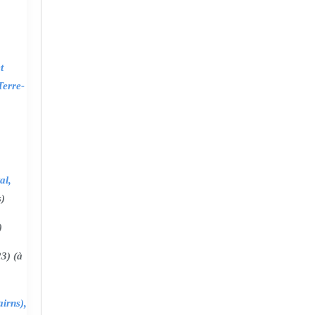
t
Terre-
al,
s)
)
3) (à
irns),