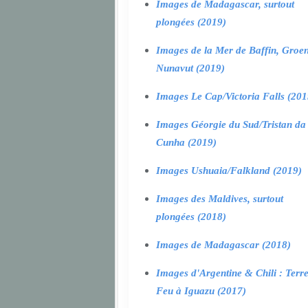
Images de Madagascar, surtout
plongées (2019)
Images de la Mer de Baffin, Groen
Nunavut (2019)
Images Le Cap/Victoria Falls (201
Images Géorgie du Sud/Tristan da
Cunha (2019)
Images Ushuaia/Falkland (2019)
Images des Maldives, surtout
plongées (2018)
Images de Madagascar (2018)
Images d'Argentine & Chili : Terr
Feu à Iguazu (2017)