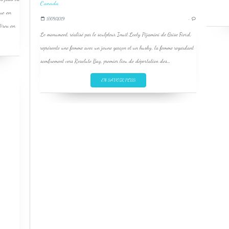
que en
17/09/2019
…
Pérou en
Le monument, réalisé par le sculpteur Inuit Looty Pijamini de Grise Fiord,
représente une femme avec un jeune garçon et un husky, la femme regardant
sombrement vers Resolute Bay, premier lieu de déportation des...
EN SAVOIR PLUS