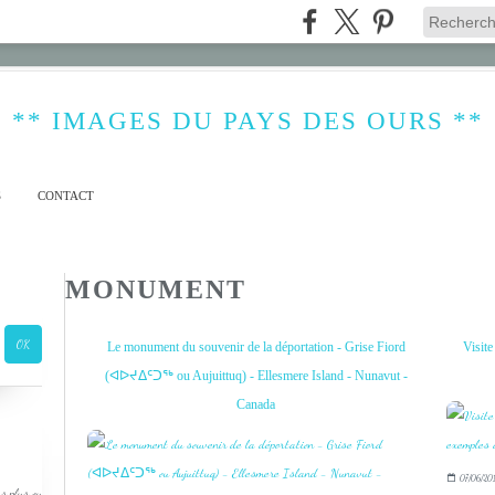
** IMAGES DU PAYS DES OURS **
S
CONTACT
MONUMENT
Le monument du souvenir de la déportation - Grise Fiord
Visite
(ᐊᐅᔪᐃᑦᑐᖅ ou Aujuittuq) - Ellesmere Island - Nunavut -
Canada
07/06/201
s plus ou