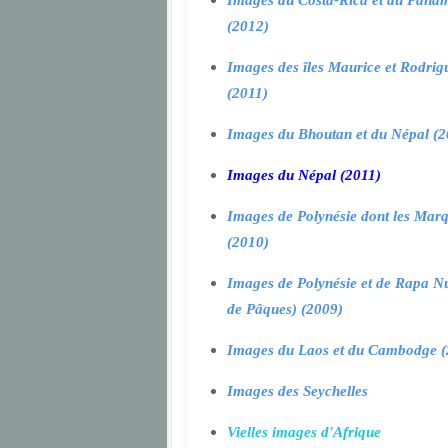
Images du Costa-Rica et du Pana
(2012)
Images des îles Maurice et Rodrig
(2011)
Images du Bhoutan et du Népal (2
Images du Népal (2011)
Images de Polynésie dont les Marq
(2010)
Images de Polynésie et de Rapa Nui
de Pâques) (2009)
Images du Laos et du Cambodge (
Images des Seychelles
Vielles images d'Afrique