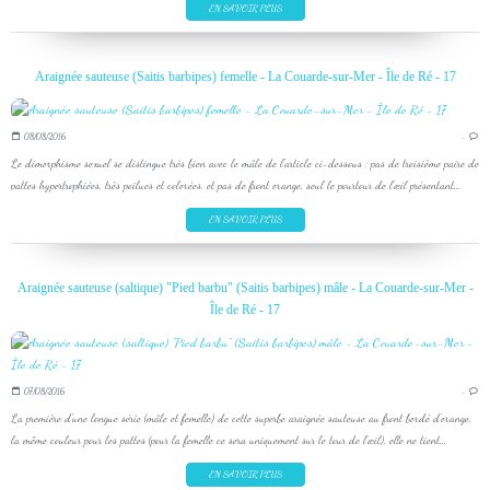
EN SAVOIR PLUS
Araignée sauteuse (Saitis barbipes) femelle - La Couarde-sur-Mer - Île de Ré - 17
08/08/2016
…
Le dimorphisme sexuel se distingue très bien avec le mâle de l'article ci-dessous : pas de troisième paire de
pattes hypertrophiées, très poilues et colorées, et pas de front orange, seul le pourtour de l’œil présentant...
EN SAVOIR PLUS
Araignée sauteuse (saltique) "Pied barbu" (Saitis barbipes) mâle - La Couarde-sur-Mer -
Île de Ré - 17
07/08/2016
…
La première d'une longue série (mâle et femelle) de cette superbe araignée sauteuse au front bordé d'orange,
la même couleur pour les pattes (pour la femelle ce sera uniquement sur le tour de l’œil), elle ne tient...
EN SAVOIR PLUS