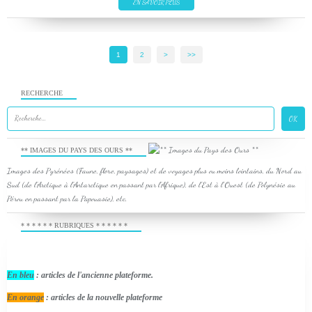
EN SAVOIR PLUS
1
2
>
>>
RECHERCHE
** IMAGES DU PAYS DES OURS **
Images des Pyrénées (Faune, flore, paysages) et de voyages plus ou moins lointains, du Nord au
Sud (de l'Arctique à l'Antarctique en passant par l'Afrique), de l'Est à l'Ouest (de Polynésie au
Pérou en passant par la Papouasie), etc.
* * * * * * RUBRIQUES * * * * * *
En bleu
: articles de l'ancienne plateforme.
En orange
: articles de la nouvelle plateforme