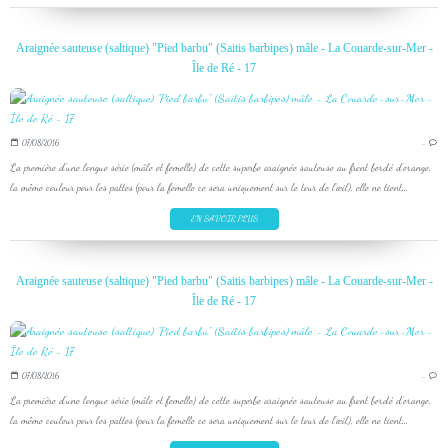
Araignée sauteuse (saltique) "Pied barbu" (Saitis barbipes) mâle - La Couarde-sur-Mer -
Île de Ré - 17
07/08/2016
…
La première d'une longue série (mâle et femelle) de cette superbe araignée sauteuse au front bordé d'orange,
la même couleur pour les pattes (pour la femelle ce sera uniquement sur le tour de l’œil), elle ne tient...
EN SAVOIR PLUS
Araignée sauteuse (saltique) "Pied barbu" (Saitis barbipes) mâle - La Couarde-sur-Mer -
Île de Ré - 17
07/08/2016
…
La première d'une longue série (mâle et femelle) de cette superbe araignée sauteuse au front bordé d'orange,
la même couleur pour les pattes (pour la femelle ce sera uniquement sur le tour de l’œil), elle ne tient...