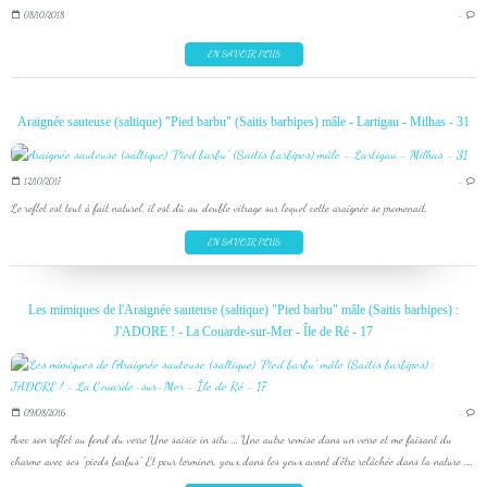
08/10/2018
…
EN SAVOIR PLUS
Araignée sauteuse (saltique) "Pied barbu" (Saitis barbipes) mâle - Lartigau - Milhas - 31
12/10/2017
…
Le reflet est tout à fait naturel, il est dû au double vitrage sur lequel cette araignée se promenait.
EN SAVOIR PLUS
Les mimiques de l'Araignée sauteuse (saltique) "Pied barbu" mâle (Saitis barbipes) :
J'ADORE ! - La Couarde-sur-Mer - Île de Ré - 17
09/08/2016
…
Avec son reflet au fond du verre Une saisie in situ ... Une autre remise dans un verre et me faisant du
charme avec ses "pieds barbus" Et pour terminer, yeux dans les yeux avant d'être relâchée dans la nature ....