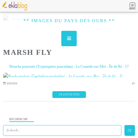
MENU
** IMAGES DU PAYS DES OURS **
MARSH FLY
Mouche ponctuée (Trypetoptera punctulata) - La Couarde-sur-Mer - Île de Ré - 17
31/07/2016
…
EN SAVOIR PLUS
RECHERCHE