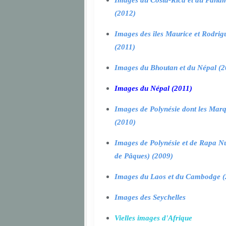
Images du Costa-Rica et du Pana
(2012)
Images des îles Maurice et Rodrig
(2011)
Images du Bhoutan et du Népal (2
Images du Népal (2011)
Images de Polynésie dont les Marq
(2010)
Images de Polynésie et de Rapa Nui
de Pâques) (2009)
Images du Laos et du Cambodge (
Images des Seychelles
Vielles images d'Afrique