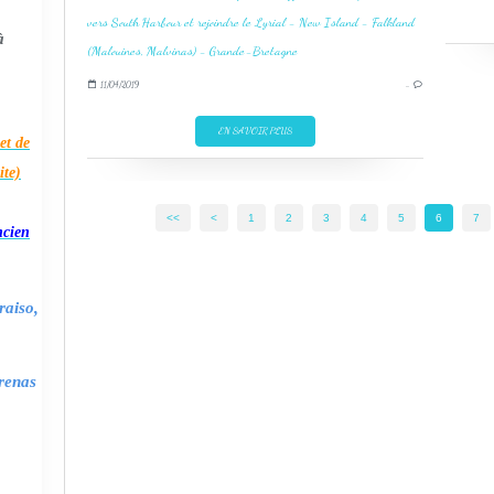
à
11/04/2019
…
EN SAVOIR PLUS
et de
ite)
<<
<
1
2
3
4
5
6
7
ncien
raiso,
renas