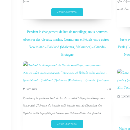
basse.
afin d'obse
ouest. Les 
EN SAVOIR PLUS
Pendant le changement de lieu de mouillage, nous pouvons
observer des oiseaux marins, Cormorans et Pétrels entre autres -
Juste a
New island - Falkland (Malvinas, Malouines) - Grande-
Peale (L
Bretagne
- New
12/04/2019
…
11/04/201
Remarquez la goutte au bout du bec de ce pétrel (cliquez sur l'image pour
l'agrandir). Il évacue du liquide salé, liquide issu de l'épuration des
liquides salés ingurgités par l'oiseau par l'intermédiaire des glandes...
EN SAVOIR PLUS
Merle au