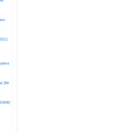
ma
ues
011)
uises
 (île
2008)