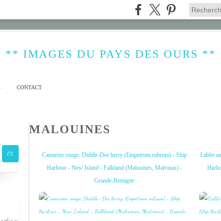
** IMAGES DU PAYS DES OURS **
S
CONTACT
MALOUINES
Camarine rouge, Diddle-Dee berry (Empetrum rubrum) - Ship
Labbe an
Harbour - New Island - Falkland (Malouines, Malvinas) -
Harbo
Grande-Bretagne
s plus ou