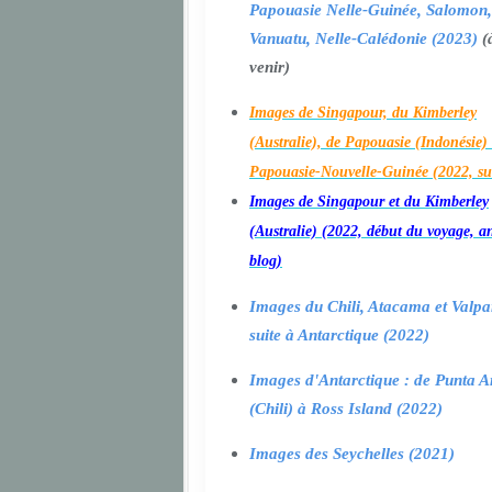
Papouasie Nelle-Guinée, Salomon,
Vanuatu, Nelle-Calédonie (2023)
(
venir)
Images de Singapour, du Kimberley
(Australie), de Papouasie (Indonésie) 
Papouasie-Nouvelle-Guinée (2022, su
Images de Singapour et du Kimberley
(Australie) (2022, début du voyage, a
blog)
Images du Chili, Atacama et Valpa
suite à Antarctique (2022)
Images d'Antarctique : de Punta A
(Chili) à Ross Island (2022)
Images des Seychelles (2021)