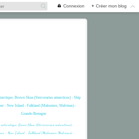
Connexion
+
Créer mon blog
tarctique, Brown Skua (Stercorarius antarcticus) - Ship
ur - New Island - Falkland (Malouines, Malvinas) -
Grande-Bretagne
BAIE
FALKLAND