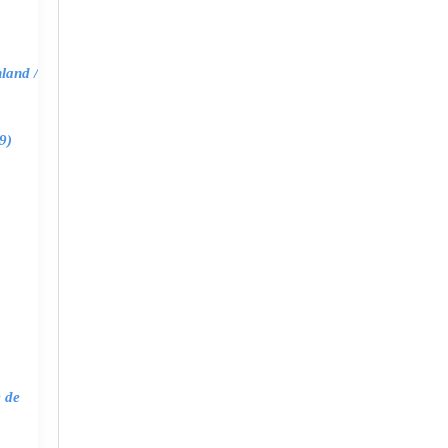
land /
9)
e de