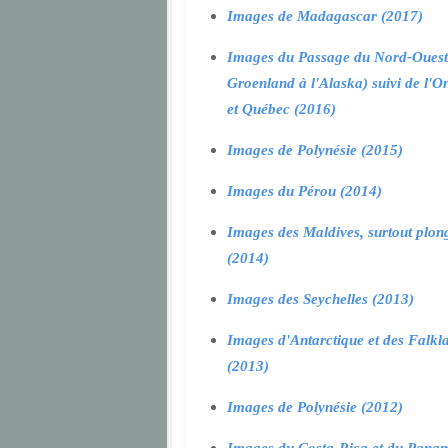
Images de Madagascar (2017)
Images du Passage du Nord-Ouest
Groenland à l'Alaska) suivi de l'O
et Québec (2016)
Images de Polynésie (2015)
Images du Pérou (2014)
Images des Maldives, surtout plon
(2014)
Images des Seychelles (2013)
Images d'Antarctique et des Falkl
(2013)
Images de Polynésie (2012)