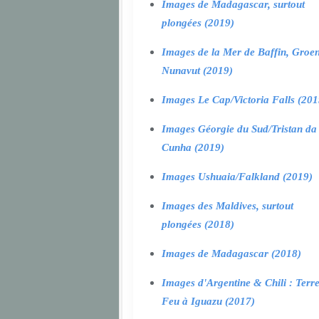
Images de Madagascar, surtout
plongées (2019)
Images de la Mer de Baffin, Groen
Nunavut (2019)
Images Le Cap/Victoria Falls (201
Images Géorgie du Sud/Tristan da
Cunha (2019)
Images Ushuaia/Falkland (2019)
Images des Maldives, surtout
plongées (2018)
Images de Madagascar (2018)
Images d'Argentine & Chili : Terr
Feu à Iguazu (2017)