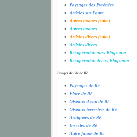
Paysages des Pyrénées
Articles sur l'ours
Autres images (suite)
Autres images
Articles divers (suite)
Articles divers
Récupération ours Blogzoom
Récupération divers Blogzoom
Images de l'île de Ré
Paysages de Ré
Flore de Ré
Oiseaux d'eau de Ré
Oiseaux terrestres de Ré
Araignées de Ré
Insectes de Ré
Autre faune de Ré