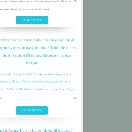
rver des otaries à fourrure qui ont une colonie implantée sur la côte
"non marcheurs" feront une sortie bien plus...
EN SAVOIR PLUS
vant d'embarquer sur le Zodiac, quelques Dauphins de
agenorhynchus australis) ont montré le bout de leur nez
 Island - Falkland (Malvinas, Malouines) - Grande-
Bretagne
BIRD
FALKLAND
MALOUINES
MALVINAS
9
…
OISEAU
EN SAVOIR PLUS
stral, Austral Thrush (Turdus falcklandii falcklandii) -