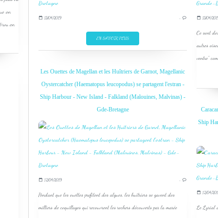
que en
13/04/2019
…
13/04/201
Pérou en
Ce sont des
EN SAVOIR PLUS
autres oise
ventre" com
Les Ouettes de Magellan et les Huîtriers de Garnot, Magellanic
Oystercatcher (Haematopus leucopodus) se partagent l'estran -
Ship Harbour - New Island - Falkland (Malouines, Malvinas) -
Gde-Bretagne
Caracar
Ship Har
12/04/2019
…
12/04/201
Pendant que les ouettes profitent des algues, les huîtriers se gavent des
milliers de coquillages qui recouvrent les rochers découverts par la marée
Le Lyrial a