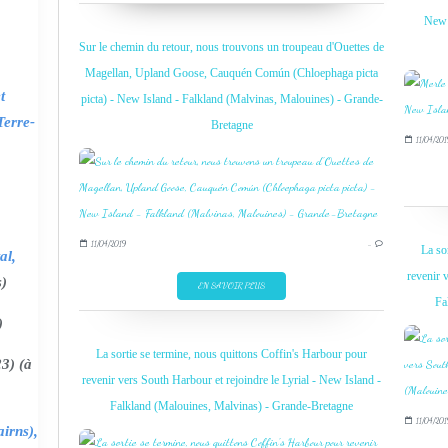
New 
Sur le chemin du retour, nous trouvons un troupeau d'Ouettes de
Magellan, Upland Goose, Cauquén Común (Chloephaga picta
t
picta) - New Island - Falkland (Malvinas, Malouines) - Grande-
Terre-
Bretagne
11/04/201
11/04/2019
…
La so
al,
revenir 
s)
EN SAVOIR PLUS
Fa
)
La sortie se termine, nous quittons Coffin's Harbour pour
3) (à
revenir vers South Harbour et rejoindre le Lyrial - New Island -
Falkland (Malouines, Malvinas) - Grande-Bretagne
11/04/201
irns),