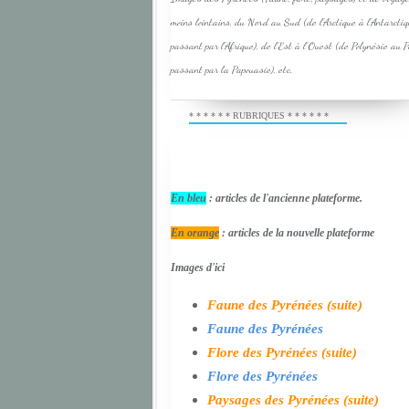
moins lointains, du Nord au Sud (de l'Arctique à l'Antarcti
passant par l'Afrique), de l'Est à l'Ouest (de Polynésie au 
passant par la Papouasie), etc.
* * * * * * RUBRIQUES * * * * * *
En bleu
: articles de l'ancienne plateforme.
En orange
: articles de la nouvelle plateforme
Images d'ici
Faune des Pyrénées (suite)
Faune des Pyrénées
Flore des Pyrénées (suite)
Flore des Pyrénées
Paysages des Pyrénées (suite)