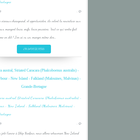
FRUIT
9
…
MALOUINES
 oiseaux charognard, et opportunistes, ils volent la nourriture aux
MALVINAS
aux, mangent leurs, œufs, leurs poussins, "tout ce qui rentre fait
ROUGE
me on dit ! J'en ai vu un, manger même des...
EN SAVOIR PLUS
a austral, Striated Caracara (Phalcoboenus australis) -
bour - New Island - Falkland (Malouines, Malvinas) -
BIRD
Grande-Bretagne
FALKLAND
MALOUINES
MALVINAS
OISEAU
9
…
 jeté l'ancre à Ship Harbour, nous allons retraverser New Island