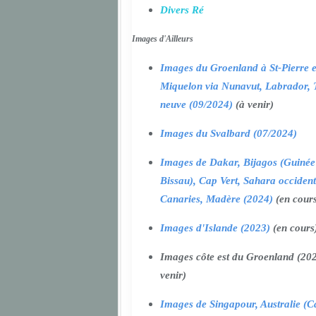
Divers Ré
Images d'Ailleurs
Images du Groenland à St-Pierre e
Miquelon via Nunavut, Labrador, 
neuve (09/2024)
(à venir)
Images du Svalbard (07/2024)
Images de Dakar, Bijagos (Guinée
Bissau), Cap Vert, Sahara occident
Canaries, Madère (2024)
(en cour
Images d'Islande (2023)
(en cours
Images côte est du Groenland (202
venir)
Images de Singapour, Australie (Ca