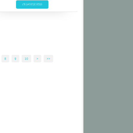
FALKLAND
EN SAVOIR PLUS
LANDSCAPE
MALOUINES
MALVINAS
PAYSAGE
8
9
10
>
>>