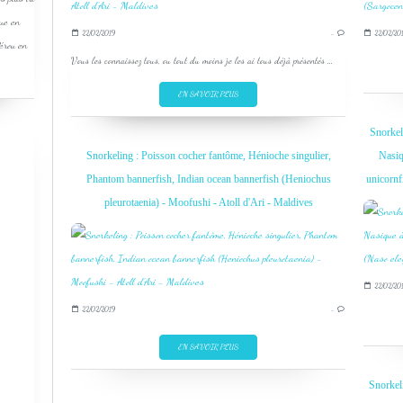
que en
22/02/2019
…
22/02/20
Pérou en
Vous les connaissez tous, ou tout du moins je les ai tous déjà présentés ...
EN SAVOIR PLUS
Snorkel
Snorkeling : Poisson cocher fantôme, Hénioche singulier,
Nasiq
Phantom bannerfish, Indian ocean bannerfish (Heniochus
unicornf
pleurotaenia) - Moofushi - Atoll d'Ari - Maldives
22/02/20
22/02/2019
…
EN SAVOIR PLUS
Snorkeli