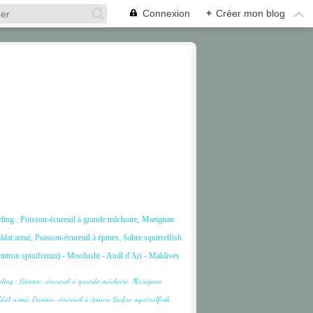
Connexion
+
Créer mon blog
ling : Poisson-écureuil à grande mâchoire, Marignan
ldat armé, Poisson-écureuil à épines, Sabre squirrelfish
ntron spiniferum) - Moofushi - Atoll d'Ari - Maldives
ARI
CORAIL