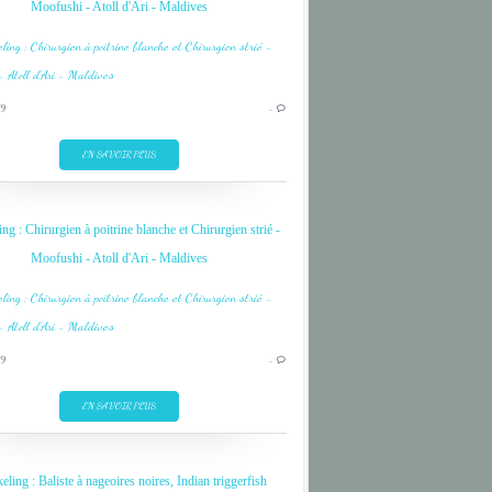
Moofushi - Atoll d'Ari - Maldives
MOOFUSHI
OCEAN INDIEN
ARI
19
…
CORAIL
CORAL
EN SAVOIR PLUS
DIVE
FISH
ng : Chirurgien à poitrine blanche et Chirurgien strié -
INDIAN OCEAN
Moofushi - Atoll d'Ari - Maldives
MALDIVES
MOOFUSHI
OCEAN INDIEN
ARI
19
…
CORAIL
CORAL
EN SAVOIR PLUS
DIVE
FISH
eling : Baliste à nageoires noires, Indian triggerfish
INDIAN OCEAN