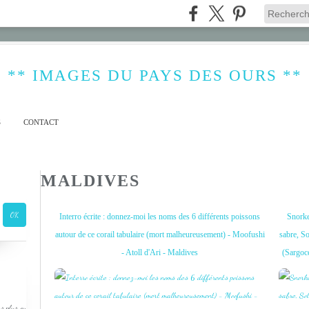
** IMAGES DU PAYS DES OURS **
S
CONTACT
MALDIVES
Interro écrite : donnez-moi les noms des 6 différents poissons
Snorke
autour de ce corail tabulaire (mort malheureusement) - Moofushi
sabre, So
- Atoll d'Ari - Maldives
(Sargoce
s plus ou