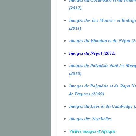
Images du Costa-Rica et du Pana
(2012)
Images des îles Maurice et Rodrig
(2011)
Images du Bhoutan et du Népal (2
Images du Népal (2011)
Images de Polynésie dont les Marq
(2010)
Images de Polynésie et de Rapa Nui
de Pâques) (2009)
Images du Laos et du Cambodge (
Images des Seychelles
Vielles images d'Afrique