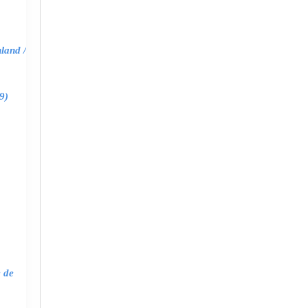
land /
9)
e de