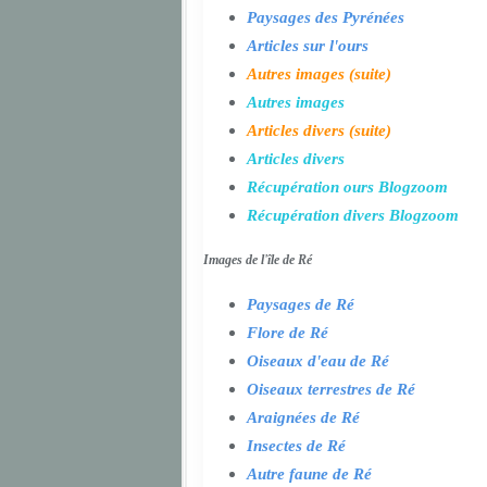
Paysages des Pyrénées
Articles sur l'ours
Autres images (suite)
Autres images
Articles divers (suite)
Articles divers
Récupération ours Blogzoom
Récupération divers Blogzoom
Images de l'île de Ré
Paysages de Ré
Flore de Ré
Oiseaux d'eau de Ré
Oiseaux terrestres de Ré
Araignées de Ré
Insectes de Ré
Autre faune de Ré