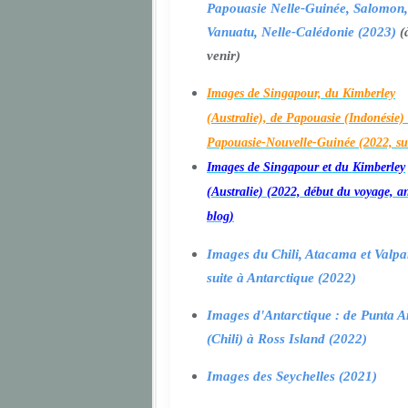
Papouasie Nelle-Guinée, Salomon,
Vanuatu, Nelle-Calédonie (2023)
(
venir)
Images de Singapour, du Kimberley
(Australie), de Papouasie (Indonésie) 
Papouasie-Nouvelle-Guinée (2022, su
Images de Singapour et du Kimberley
(Australie) (2022, début du voyage, a
blog)
Images du Chili, Atacama et Valpa
suite à Antarctique (2022)
Images d'Antarctique : de Punta A
(Chili) à Ross Island (2022)
Images des Seychelles (2021)