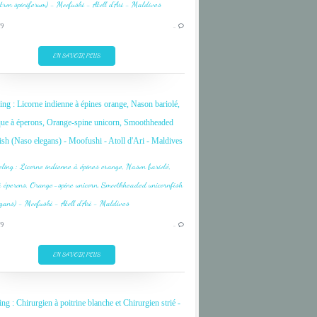
CORAL
19
…
DIVE
FISH
EN SAVOIR PLUS
INDIAN OCEAN
MALDIVES
ing : Licorne indienne à épines orange, Nason bariolé,
MOOFUSHI
ue à éperons, Orange-spine unicorn, Smoothheaded
OCEAN INDIEN
ish (Naso elegans) - Moofushi - Atoll d'Ari - Maldives
ARI
CORAIL
19
…
CORAL
DIVE
EN SAVOIR PLUS
FISH
INDIAN OCEAN
ng : Chirurgien à poitrine blanche et Chirurgien strié -
MALDIVES