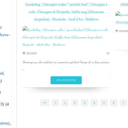
Snorkeling : Chirurgien voilier " juvénile final", Chirurgien à
(Meli
voile, Chirurgien de Desjardin, Sailfin tang (Zebrasoma
desjardinii) - Moofushi - Atoll d'Ari - Maldives
t
22/02/20
Terre-
22/02/2019
…
Dommage que des matières en suspension gâchent l'image de ce beau poisson
...
al,
s)
EN SAVOIR PLUS
)
<<
<
1
2
3
4
5
6
7
3) (à
irns),