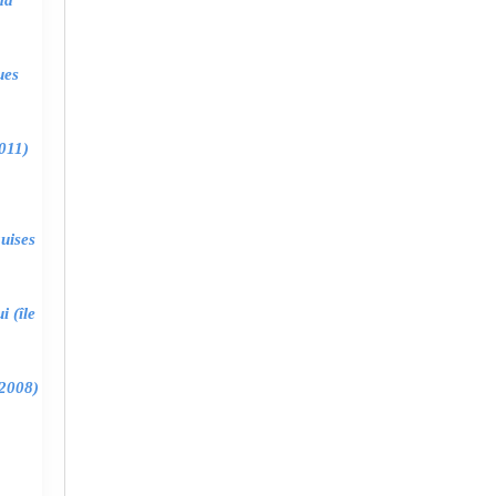
ma
ues
011)
uises
 (île
2008)