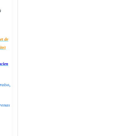
à
et de
ite)
ncien
raiso,
renas