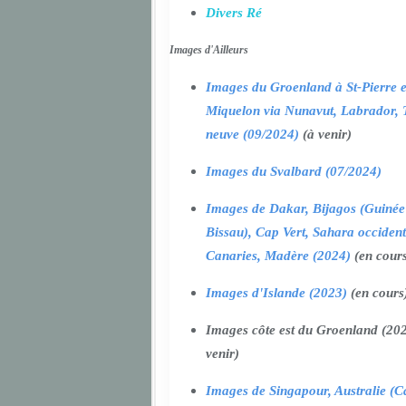
Divers Ré
Images d'Ailleurs
Images du Groenland à St-Pierre e
Miquelon via Nunavut, Labrador, 
neuve (09/2024)
(à venir)
Images du Svalbard (07/2024)
Images de Dakar, Bijagos (Guinée
Bissau), Cap Vert, Sahara occident
Canaries, Madère (2024)
(en cour
Images d'Islande (2023)
(en cours
Images côte est du Groenland (202
venir)
Images de Singapour, Australie (Ca