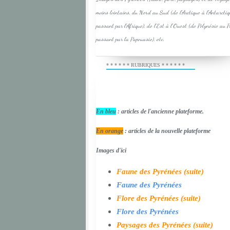
moins lointains, du Nord au Sud (de l'Arctique à l'Antarcti
passant par l'Afrique), de l'Est à l'Ouest (de Polynésie au 
passant par la Papouasie), etc.
* * * * * * RUBRIQUES * * * * * *
En bleu
: articles de l'ancienne plateforme.
En orange
: articles de la nouvelle plateforme
Images d'ici
Faune des Pyrénées (suite)
Faune des Pyrénées
Flore des Pyrénées (suite)
Flore des Pyrénées
Paysages des Pyrénées (suite)