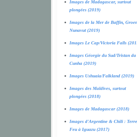
Images de Madagascar, surtout
plongées (2019)
Images de la Mer de Baffin, Groen
Nunavut (2019)
Images Le Cap/Victoria Falls (201
Images Géorgie du Sud/Tristan da
Cunha (2019)
Images Ushuaia/Falkland (2019)
Images des Maldives, surtout
plongées (2018)
Images de Madagascar (2018)
Images d'Argentine & Chili : Terr
Feu à Iguazu (2017)