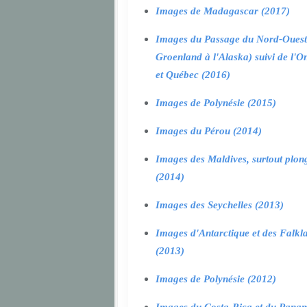
Images de Madagascar (2017)
Images du Passage du Nord-Ouest
Groenland à l'Alaska) suivi de l'O
et Québec (2016)
Images de Polynésie (2015)
Images du Pérou (2014)
Images des Maldives, surtout plon
(2014)
Images des Seychelles (2013)
Images d'Antarctique et des Falkl
(2013)
Images de Polynésie (2012)