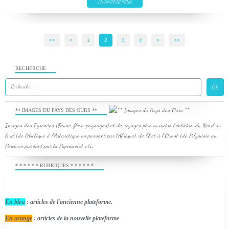
EN SAVOIR PLUS
<<
<
1
2
3
4
>
>>
RECHERCHE
** IMAGES DU PAYS DES OURS **
Images des Pyrénées (Faune, flore, paysages) et de voyages plus ou moins lointains, du Nord au
Sud (de l'Arctique à l'Antarctique en passant par l'Afrique), de l'Est à l'Ouest (de Polynésie au
Pérou en passant par la Papouasie), etc.
* * * * * * RUBRIQUES * * * * * *
En bleu
: articles de l'ancienne plateforme.
En orange
: articles de la nouvelle plateforme