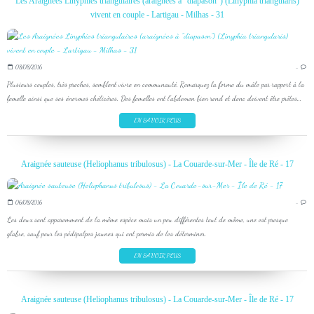
Les Araignées Linyphies triangulaires (araignées à "diapason") (Linyphia triangularis)
vivent en couple - Lartigau - Milhas - 31
08/08/2016
…
Plusieurs couples, très proches, semblent vivre en communauté. Remarquez la forme du mâle par rapport à la
femelle ainsi que ses énormes chélicères. Des femelles ont l'abdomen bien rond et donc doivent être prêtes...
EN SAVOIR PLUS
Araignée sauteuse (Heliophanus tribulosus) - La Couarde-sur-Mer - Île de Ré - 17
06/08/2016
…
Les deux sont apparemment de la même espèce mais un peu différentes tout de même, une est presque
glabre, sauf pour les pédipalpes jaunes qui ont permis de les déterminer.
EN SAVOIR PLUS
Araignée sauteuse (Heliophanus tribulosus) - La Couarde-sur-Mer - Île de Ré - 17