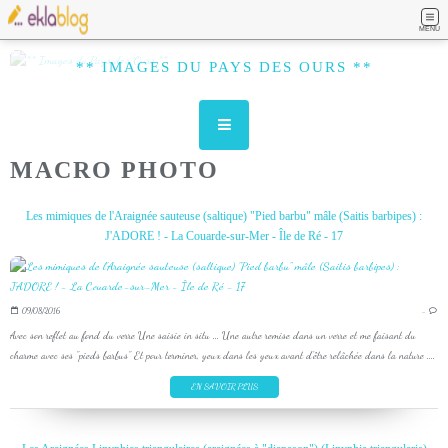
MENU
** IMAGES DU PAYS DES OURS **
MACRO PHOTO
Les mimiques de l'Araignée sauteuse (saltique) "Pied barbu" mâle (Saitis barbipes) :
J'ADORE ! - La Couarde-sur-Mer - Île de Ré - 17
09/08/2016
…
Avec son reflet au fond du verre Une saisie in situ ... Une autre remise dans un verre et me faisant du
charme avec ses "pieds barbus" Et pour terminer, yeux dans les yeux avant d'être relâchée dans la nature ....
EN SAVOIR PLUS