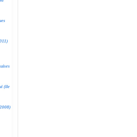
ma
ues
011)
uises
 (île
2008)