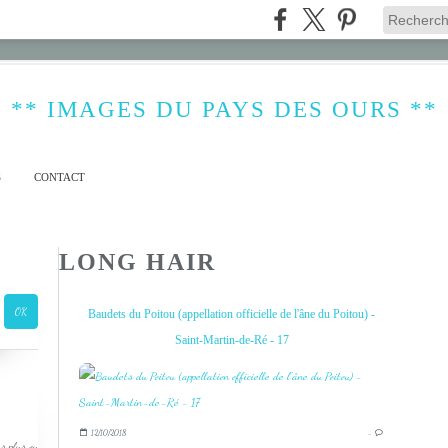
** IMAGES DU PAYS DES OURS **
S
CONTACT
LONG HAIR
Baudets du Poitou (appellation officielle de l'âne du Poitou) -
Saint-Martin-de-Ré - 17
12/10/2018
…
s plus ou