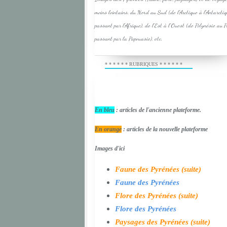
moins lointains, du Nord au Sud (de l'Arctique à l'Antarcti
passant par l'Afrique), de l'Est à l'Ouest (de Polynésie au 
passant par la Papouasie), etc.
* * * * * * RUBRIQUES * * * * * *
En bleu
: articles de l'ancienne plateforme.
En orange
: articles de la nouvelle plateforme
Images d'ici
Faune des Pyrénées (suite)
Faune des Pyrénées
Flore des Pyrénées (suite)
Flore des Pyrénées
Paysages des Pyrénées (suite)