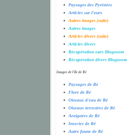
Paysages des Pyrénées
Articles sur l'ours
Autres images (suite)
Autres images
Articles divers (suite)
Articles divers
Récupération ours Blogzoom
Récupération divers Blogzoom
Images de l'île de Ré
Paysages de Ré
Flore de Ré
Oiseaux d'eau de Ré
Oiseaux terrestres de Ré
Araignées de Ré
Insectes de Ré
Autre faune de Ré