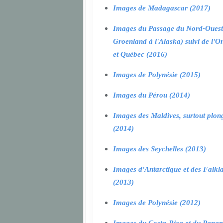
Images de Madagascar (2017)
Images du Passage du Nord-Ouest
Groenland à l'Alaska) suivi de l'O
et Québec (2016)
Images de Polynésie (2015)
Images du Pérou (2014)
Images des Maldives, surtout plon
(2014)
Images des Seychelles (2013)
Images d'Antarctique et des Falkl
(2013)
Images de Polynésie (2012)