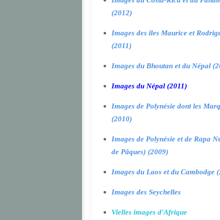
Images du Costa-Rica et du Pana
(2012)
Images des îles Maurice et Rodrig
(2011)
Images du Bhoutan et du Népal (2
Images du Népal (2011)
Images de Polynésie dont les Marq
(2010)
Images de Polynésie et de Rapa Nui
de Pâques) (2009)
Images du Laos et du Cambodge (
Images des Seychelles
Vielles images d'Afrique