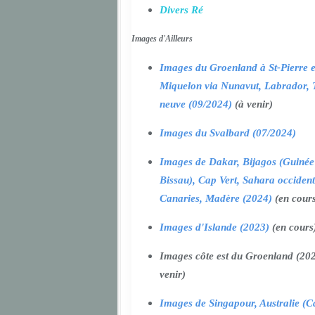
Divers Ré
Images d'Ailleurs
Images du Groenland à St-Pierre e
Miquelon via Nunavut, Labrador, 
neuve (09/2024)
(à venir)
Images du Svalbard (07/2024)
Images de Dakar, Bijagos (Guinée
Bissau), Cap Vert, Sahara occident
Canaries, Madère (2024)
(en cour
Images d'Islande (2023)
(en cours
Images côte est du Groenland (202
venir)
Images de Singapour, Australie (Ca