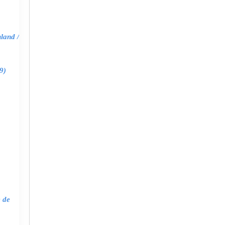
land /
9)
e de