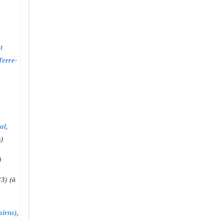
t
Terre-
al,
s)
)
3) (à
irns),