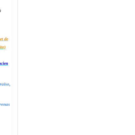
à
et de
ite)
ncien
raiso,
renas