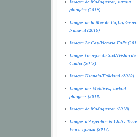
Images de Madagascar, surtout
plongées (2019)
Images de la Mer de Baffin, Groen
Nunavut (2019)
Images Le Cap/Victoria Falls (201
Images Géorgie du Sud/Tristan da
Cunha (2019)
Images Ushuaia/Falkland (2019)
Images des Maldives, surtout
plongées (2018)
Images de Madagascar (2018)
Images d'Argentine & Chili : Terr
Feu à Iguazu (2017)