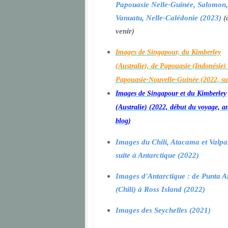
Papouasie Nelle-Guinée, Salomon,
Vanuatu, Nelle-Calédonie (2023)
(
venir)
Images de Singapour, du Kimberley
(Australie), de Papouasie (Indonésie) 
Papouasie-Nouvelle-Guinée (2022, su
Images de Singapour et du Kimberley
(Australie) (2022, début du voyage, a
blog)
Images du Chili, Atacama et Valpa
suite à Antarctique (2022)
Images d'Antarctique : de Punta A
(Chili) à Ross Island (2022)
Images des Seychelles (2021)