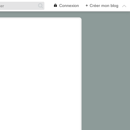
Connexion
+
Créer mon blog
DONKEY
LONG HAIR
RE ISLAND