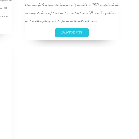
Après avoir failli disparaître (seulement 44 baudets en 1977), un protocole de
que en
sauvetage de la race fut mis en place et débuta en 1981, avec l’acquisition
Pérou en
de 18 ânesses portugaises de grande taille destinées à être...
EN SAVOIR PLUS