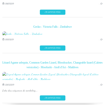
08/07/2019
…
EN SAVOIR PLUS
Gecko - Victoria Falls - Zimbabwe
07/07/2019
…
EN SAVOIR PLUS
Lézard Agame arlequin, Common Garden Lizard, Bloodsucker, Changeable lizard (Calotes
versicolor) - Moofushi - Atoll d'Ari - Maldives
20/02/2019
…
Entre deux séquences de snorkeling ...
EN SAVOIR PLUS