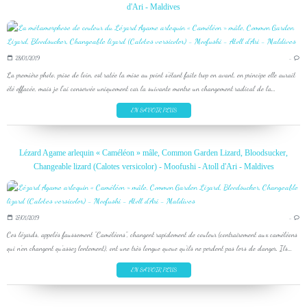
d'Ari - Maldives
28/01/2019
…
La première photo, prise de loin, est ratée la mise au point s'étant faite trop en avant, en principe elle aurait
été effacée, mais je l'ai conservée uniquement car la suivante montre un changement radical de la...
EN SAVOIR PLUS
Lézard Agame arlequin « Caméléon » mâle, Common Garden Lizard, Bloodsucker,
Changeable lizard (Calotes versicolor) - Moofushi - Atoll d'Ari - Maldives
27/01/2019
…
Ces lézards, appelés faussement "Caméléons", changent rapidement de couleur (contrairement aux caméléons
qui n'en changent qu'assez lentement), ont une très longue queue qu'ils ne perdent pas lors de danger. Ils...
EN SAVOIR PLUS