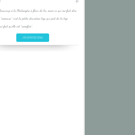
4
…
LILY
eaucoup à la Phalangère à fleur de lis, mais ce qui me fait dire
PINK
a "rameuse" c'est la petite deuxième tige qui part de la tige
PYRENEES
ui fait qu'elle est "ramifiée".
ROSE
EN SAVOIR PLUS
YELLOW