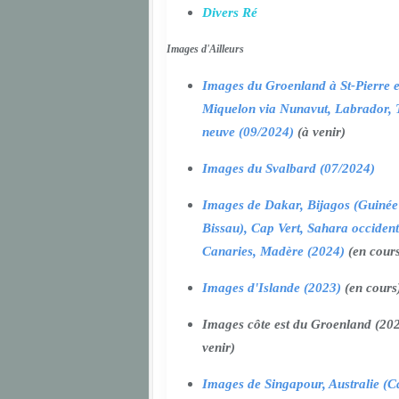
Divers Ré
Images d'Ailleurs
Images du Groenland à St-Pierre e
Miquelon via Nunavut, Labrador, 
neuve (09/2024)
(à venir)
Images du Svalbard (07/2024)
Images de Dakar, Bijagos (Guinée
Bissau), Cap Vert, Sahara occident
Canaries, Madère (2024)
(en cour
Images d'Islande (2023)
(en cours
Images côte est du Groenland (202
venir)
Images de Singapour, Australie (Ca