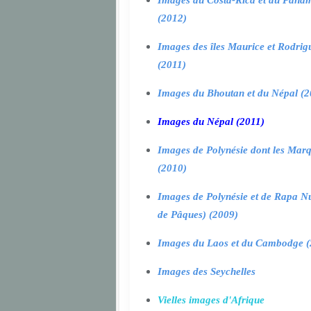
Images du Costa-Rica et du Pana
(2012)
Images des îles Maurice et Rodrig
(2011)
Images du Bhoutan et du Népal (2
Images du Népal (2011)
Images de Polynésie dont les Marq
(2010)
Images de Polynésie et de Rapa Nui
de Pâques) (2009)
Images du Laos et du Cambodge (
Images des Seychelles
Vielles images d'Afrique