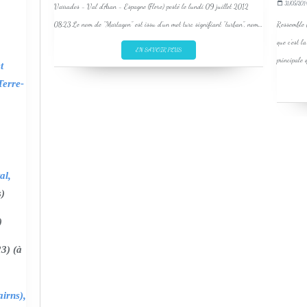
31/05/201
Varrados - Val d'Aran - Espagne (Flore) posté le lundi 09 juillet 2012
08:23 Le nom de "Martagon" est issu d'un mot turc signifiant "turban", nom...
Ressemble b
que c'est l
EN SAVOIR PLUS
principale q
t
Terre-
al,
s)
)
3) (à
irns),