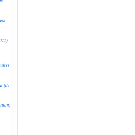
ma
ues
011)
uises
 (île
2008)