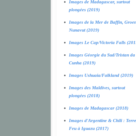
Images de Madagascar, surtout
plongées (2019)
Images de la Mer de Baffin, Groen
Nunavut (2019)
Images Le Cap/Victoria Falls (201
Images Géorgie du Sud/Tristan da
Cunha (2019)
Images Ushuaia/Falkland (2019)
Images des Maldives, surtout
plongées (2018)
Images de Madagascar (2018)
Images d'Argentine & Chili : Terr
Feu à Iguazu (2017)