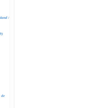
land /
9)
e de