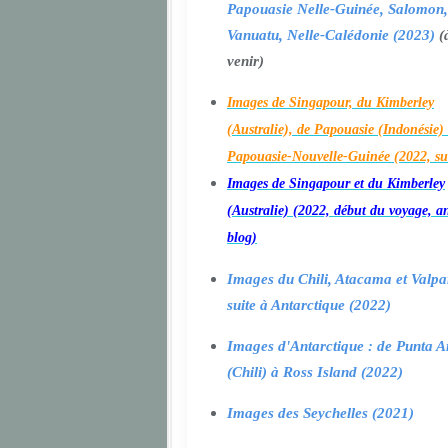
Papouasie Nelle-Guinée, Salomon,
Vanuatu, Nelle-Calédonie (2023)
(
venir)
Images de Singapour, du Kimberley
(Australie), de Papouasie (Indonésie) 
Papouasie-Nouvelle-Guinée (2022, su
Images de Singapour et du Kimberley
(Australie) (2022, début du voyage, a
blog)
Images du Chili, Atacama et Valpa
suite à Antarctique (2022)
Images d'Antarctique : de Punta A
(Chili) à Ross Island (2022)
Images des Seychelles (2021)