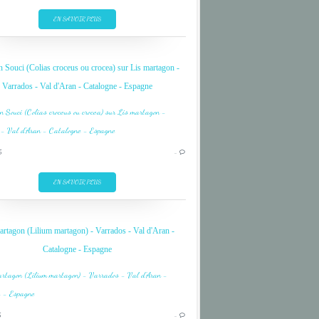
PINK
EN SAVOIR PLUS
PYRENEES
ROSE
n Souci (Colias croceus ou crocea) sur Lis martagon -
Varrados - Val d'Aran - Catalogne - Espagne
BUTTERFLY
FLEUR
5
…
FLOWER
JAUNE
EN SAVOIR PLUS
LILY
PAPILLON
artagon (Lilium martagon) - Varrados - Val d'Aran -
PINK
Catalogne - Espagne
PYRENEES
ROSE
BUTTERFLY
FLEUR
5
…