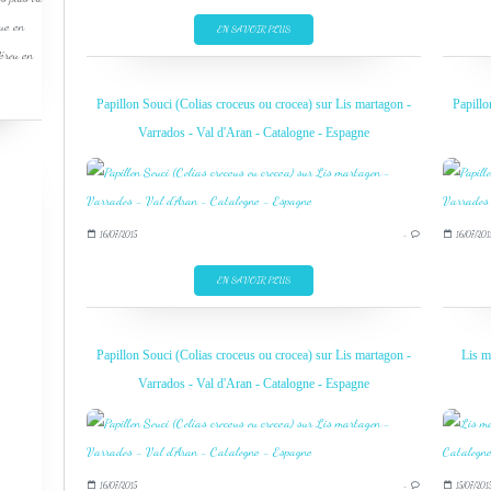
que en
EN SAVOIR PLUS
Pérou en
Papillon Souci (Colias croceus ou crocea) sur Lis martagon -
Papillo
Varrados - Val d'Aran - Catalogne - Espagne
16/07/2015
…
16/07/201
EN SAVOIR PLUS
Papillon Souci (Colias croceus ou crocea) sur Lis martagon -
Lis m
Varrados - Val d'Aran - Catalogne - Espagne
16/07/2015
…
15/07/201