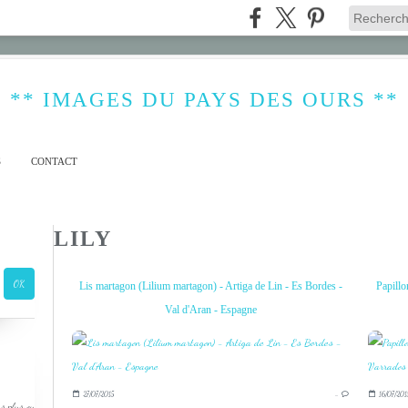
** IMAGES DU PAYS DES OURS **
S
CONTACT
LILY
Lis martagon (Lilium martagon) - Artiga de Lin - Es Bordes -
Papillo
Val d'Aran - Espagne
27/07/2015
…
16/07/201
s plus ou