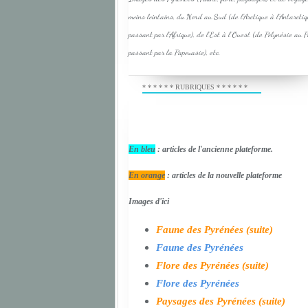
moins lointains, du Nord au Sud (de l'Arctique à l'Antarcti
passant par l'Afrique), de l'Est à l'Ouest (de Polynésie au 
passant par la Papouasie), etc.
* * * * * * RUBRIQUES * * * * * *
En bleu
: articles de l'ancienne plateforme.
En orange
: articles de la nouvelle plateforme
Images d'ici
Faune des Pyrénées (suite)
Faune des Pyrénées
Flore des Pyrénées (suite)
Flore des Pyrénées
Paysages des Pyrénées (suite)