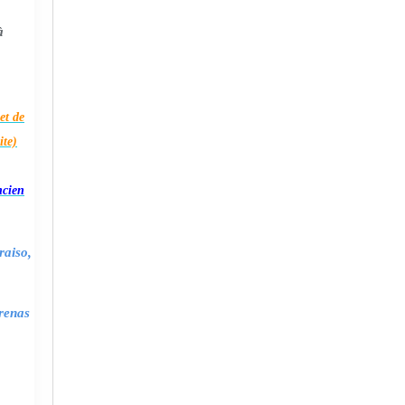
à
et de
ite)
ncien
raiso,
renas