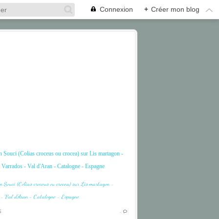
Connexion
+
Créer mon blog
n Souci (Colias croceus ou crocea) sur Lis martagon -
Varrados - Val d'Aran - Catalogne - Espagne
FLEUR
FLOWER
5
…
LILY