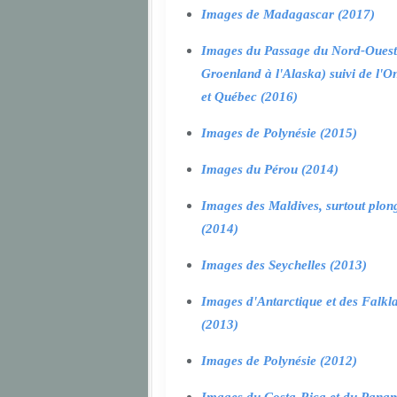
Images de Madagascar (2017)
Images du Passage du Nord-Ouest
Groenland à l'Alaska) suivi de l'O
et Québec (2016)
Images de Polynésie (2015)
Images du Pérou (2014)
Images des Maldives, surtout plon
(2014)
Images des Seychelles (2013)
Images d'Antarctique et des Falkl
(2013)
Images de Polynésie (2012)