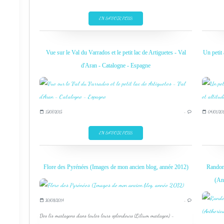
EN SAVOIR PLUS
Vue sur le Val du Varrados et le petit lac de Artiguetes - Val
Un petit 
d'Aran - Catalogne - Espagne
15/07/2015
…
04/01/201
EN SAVOIR PLUS
Flore des Pyrénées (Images de mon ancien blog, année 2012)
Randon
(An
30/08/2014
…
Des lis martagons dans toutes leurs splendeurs (Lilium martagon) -