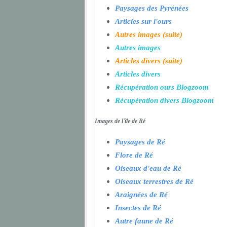
Paysages des Pyrénées
Articles sur l'ours
Autres images (suite)
Autres images
Articles divers (suite)
Articles divers
Récupération ours Blogzoom
Récupération divers Blogzoom
Images de l'île de Ré
Paysages de Ré
Flore de Ré
Oiseaux d'eau de Ré
Oiseaux terrestres de Ré
Araignées de Ré
Insectes de Ré
Autre faune de Ré