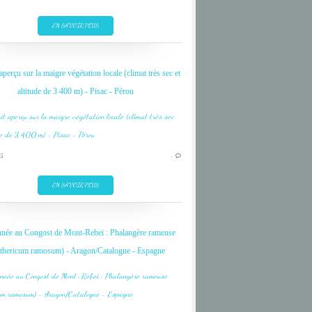
FLOWER
JAUNE
EN SAVOIR PLUS
LILY
PAPILLON
aperçu sur la maigre végétation locale (climat très sec et
PINK
altitude de 3 400 m) - Pisac - Pérou
PYRENEES
ROSE
LANDSCAPE
LILY
5
…
LIS MARTAGON
MONTAGNE
EN SAVOIR PLUS
MOUNTAIN
PYRENEES
née au Congost de Mont-Rebei : Phalangère rameuse
VARRADOS
thericum ramosum) - Aragon/Catalogne - Espagne
FLEUR
FLOWER
JAUNE