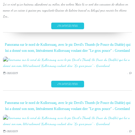
Ici ce n'est qu'un traîneau abandonné au milieu des rochers Mais là ce sont des carcasses de skidoos en
panne et un caisse à graisse peu ragoutante Graisse de baleine (narval ou béluga) pour nourrir les chiens
Les...
EN SAVOIR PLUS
Panorama sur le nord de Kullorsuaq, avec le pic Devil's Thumb (le Pouce du Diable) qui
lui a donné son nom, littéralement Kullorsuaq voulant dire "Le gros pouce" - Groenland
08/10/2019
…
EN SAVOIR PLUS
Panorama sur le nord de Kullorsuaq, avec le pic Devil's Thumb (le Pouce du Diable) qui
lui a donné son nom, littéralement Kullorsuaq voulant dire "Le gros pouce" - Groenland
08/10/2019
…