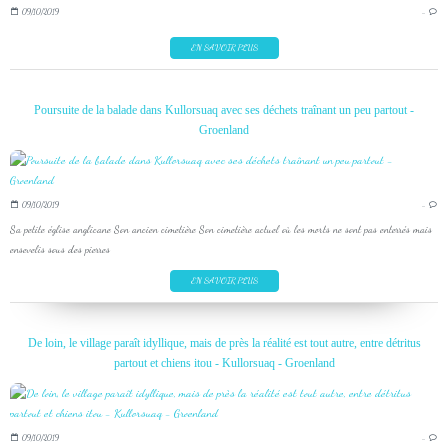
09/10/2019
…
EN SAVOIR PLUS
Poursuite de la balade dans Kullorsuaq avec ses déchets traînant un peu partout -
Groenland
09/10/2019
…
Sa petite église anglicane Son ancien cimetière Son cimetière actuel où les morts ne sont pas enterrés mais
ensevelis sous des pierres
EN SAVOIR PLUS
De loin, le village paraît idyllique, mais de près la réalité est tout autre, entre détritus
partout et chiens itou - Kullorsuaq - Groenland
09/10/2019
…