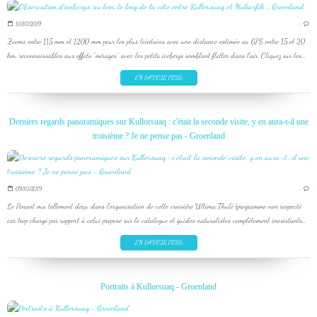
10/10/2019
…
Zooms entre 115 mm et 1200 mm pour les plus lointains avec une distance estimée au GPS entre 15 et 20
km, reconnaissables aux effets "mirages" avec les petits icebergs semblant flotter dans l'air. Cliquez sur les...
EN SAVOIR PLUS
Derniers regards panoramiques sur Kullorsuaq : c'était la seconde visite, y en aura-t-il une
troisième ? Je ne pense pas - Groenland
09/10/2019
…
Le Ponant m'a tellement déçu dans l'organisation de cette croisière Ultima Thulé (programme non respecté
car trop chargé par rapport à celui proposé sur le catalogue et guides naturalistes complètement inexistants...
EN SAVOIR PLUS
Portraits à Kullorsuaq - Groenland