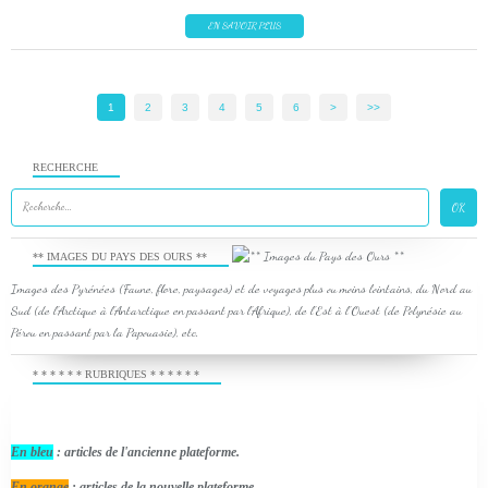
EN SAVOIR PLUS
1
2
3
4
5
6
>
>>
RECHERCHE
** IMAGES DU PAYS DES OURS **
Images des Pyrénées (Faune, flore, paysages) et de voyages plus ou moins lointains, du Nord au
Sud (de l'Arctique à l'Antarctique en passant par l'Afrique), de l'Est à l'Ouest (de Polynésie au
Pérou en passant par la Papouasie), etc.
* * * * * * RUBRIQUES * * * * * *
En bleu
: articles de l'ancienne plateforme.
En orange
: articles de la nouvelle plateforme