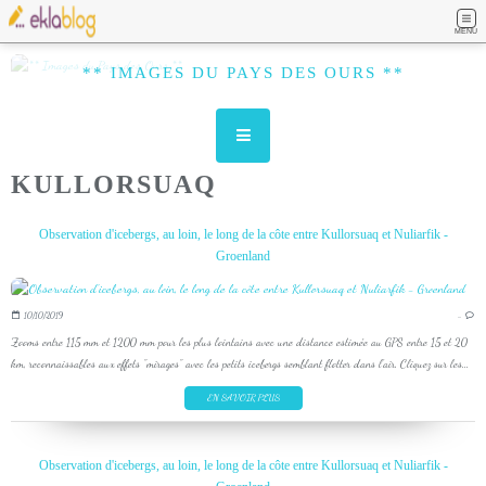
MENU
** IMAGES DU PAYS DES OURS **
KULLORSUAQ
Observation d'icebergs, au loin, le long de la côte entre Kullorsuaq et Nuliarfik -
Groenland
10/10/2019
…
Zooms entre 115 mm et 1200 mm pour les plus lointains avec une distance estimée au GPS entre 15 et 20
km, reconnaissables aux effets "mirages" avec les petits icebergs semblant flotter dans l'air. Cliquez sur les...
EN SAVOIR PLUS
Observation d'icebergs, au loin, le long de la côte entre Kullorsuaq et Nuliarfik -