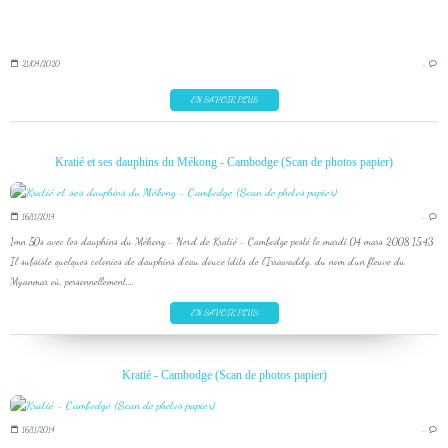
21/04/2020
…
EN SAVOIR PLUS
Kratié et ses dauphins du Mékong - Cambodge (Scan de photos papier)
16/11/2014
…
1mn 50s avec les dauphins du Mékong - Nord de Kratié - Cambodge posté le mardi 04 mars 2008 15:43
Il subsiste quelques colonies de dauphins d'eau douce (dits de l'Irrawaddy, du nom d'un fleuve du
Myanmar où, personnellement,...
EN SAVOIR PLUS
Kratié - Cambodge (Scan de photos papier)
16/11/2014
…