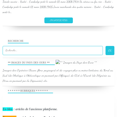
Timide sourire - Kratié - Cambodge posté le samedi 01 mars 2008 19:14 Du sérieux au fou rire - Kratié -
Cambodge posté le samedi 01 mars 2008 19:05 Jeune marchande des quatre saisons - Kratié - Cambodge
posté le...
EN SAVOIR PLUS
RECHERCHE
** IMAGES DU PAYS DES OURS **
Images des Pyrénées (Faune, flore, paysages) et de voyages plus ou moins lointains, du Nord au
Sud (de l'Arctique à l'Antarctique en passant par l'Afrique), de l'Est à l'Ouest (de Polynésie au
Pérou en passant par la Papouasie), etc.
* * * * * * RUBRIQUES * * * * * *
En bleu
: articles de l'ancienne plateforme.