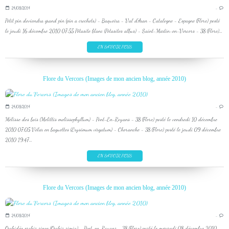
24/08/2014
…
Petit pin deviendra grand pin (pin a crochets) - Baqueira - Val d'Aran - Catalogne - Espagne (Flore) posté
le jeudi 16 décembre 2010 07:55 Pétasite blanc (Petasites albus) - Saint-Martin-en-Vercors - 38 (Flore)...
EN SAVOIR PLUS
Flore du Vercors (Images de mon ancien blog, année 2010)
24/08/2014
…
Mélisse des bois (Melittis melissophyllum) - Pont-En-Royans - 38 (Flore) posté le vendredi 10 décembre
2010 07:05 Vélar en baguettes (Erysimum virgatum) - Choranche - 38 (Flore) posté le jeudi 09 décembre
2010 19:47...
EN SAVOIR PLUS
Flore du Vercors (Images de mon ancien blog, année 2010)
24/08/2014
…
Orchidée orchis singe (Orchis simia) - Pont-en-Royans - 38 (Flore) posté le mercredi 08 décembre 2010