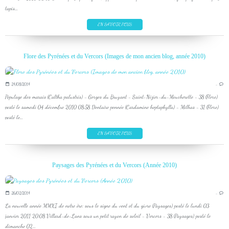
tapis...
EN SAVOIR PLUS
Flore des Pyrénées et du Vercors (Images de mon ancien blog, année 2010)
24/08/2014
…
Populage des marais (Caltha palustris) - Gorges du Bruyant - Saint-Nizier-du-Moucherotte - 38 (Flore)
posté le samedi 04 décembre 2010 08:58 Dentaire pennée (Cardamine heptaphylla) - Milhas - 31 (Flore)
posté le...
EN SAVOIR PLUS
Paysages des Pyrénées et du Vercors (Année 2010)
26/02/2014
…
La nouvelle année MMXI de notre ère: sous le signe du vent et du givre (Paysages) posté le lundi 03
janvier 2011 20:08 Villard-de-Lans sous un petit rayon de soleil - Vercors - 38 (Paysages) posté le
dimanche 02...