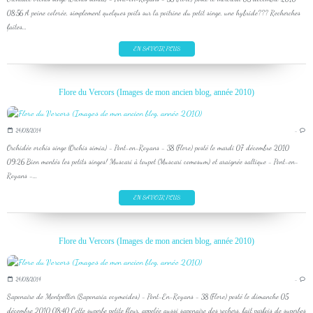
08:56 A peine colorée, simplement quelques poils sur la poitrine du petit singe, une hybride??? Recherches
faites...
EN SAVOIR PLUS
Flore du Vercors (Images de mon ancien blog, année 2010)
24/08/2014
…
Orchidée orchis singe (Orchis simia) - Pont-en-Royans - 38 (Flore) posté le mardi 07 décembre 2010
09:26 Bien montés les petits singes! Muscari à toupet (Muscari comosum) et araignée saltique - Pont-en-
Royans -...
EN SAVOIR PLUS
Flore du Vercors (Images de mon ancien blog, année 2010)
24/08/2014
…
Saponaire de Montpellier (Saponaria ocymoides) - Pont-En-Royans - 38 (Flore) posté le dimanche 05
décembre 2010 08:40 Cette superbe petite fleur, appelée aussi saponaire des rochers, fait parfois de superbes