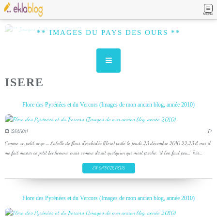
MENU
** IMAGES DU PAYS DES OURS **
ISERE
Flore des Pyrénées et du Vercors (Images de mon ancien blog, année 2010)
25/08/2014
…
Comme un petit ange ... Labelle de fleur d'orchidée (Flore) posté le jeudi 23 décembre 2010 22:23 A moi il
me fait marrer ce petit bonhomme, mais comme dirait quelqu'un qui m'est proche: "il t'en faut peu..." Très...
EN SAVOIR PLUS
Flore des Pyrénées et du Vercors (Images de mon ancien blog, année 2010)