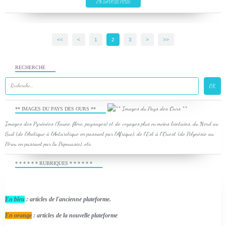
EN SAVOIR PLUS
<<
<
1
2
3
>
>>
RECHERCHE
** IMAGES DU PAYS DES OURS **
Images des Pyrénées (Faune, flore, paysages) et de voyages plus ou moins lointains, du Nord au
Sud (de l'Arctique à l'Antarctique en passant par l'Afrique), de l'Est à l'Ouest (de Polynésie au
Pérou en passant par la Papouasie), etc.
* * * * * * RUBRIQUES * * * * * *
En bleu
: articles de l'ancienne plateforme.
En orange
: articles de la nouvelle plateforme