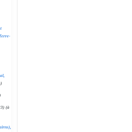
t
Terre-
al,
s)
)
3) (à
irns),