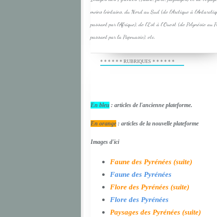
moins lointains, du Nord au Sud (de l'Arctique à l'Antarcti
passant par l'Afrique), de l'Est à l'Ouest (de Polynésie au 
passant par la Papouasie), etc.
* * * * * * RUBRIQUES * * * * * *
En bleu
: articles de l'ancienne plateforme.
En orange
: articles de la nouvelle plateforme
Images d'ici
Faune des Pyrénées (suite)
Faune des Pyrénées
Flore des Pyrénées (suite)
Flore des Pyrénées
Paysages des Pyrénées (suite)