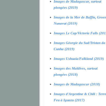
Images de Madagascar, surtout
plongées (2019)
Images de la Mer de Baffin, Groen
Nunavut (2019)
Images Le Cap/Victoria Falls (201
Images Géorgie du Sud/Tristan da
Cunha (2019)
Images Ushuaia/Falkland (2019)
Images des Maldives, surtout
plongées (2018)
Images de Madagascar (2018)
Images d'Argentine & Chili : Terr
Feu à Iguazu (2017)