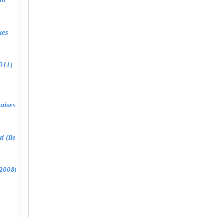
ma
ues
011)
uises
 (île
2008)