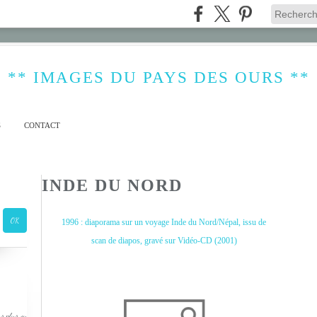
** IMAGES DU PAYS DES OURS **
S
CONTACT
INDE DU NORD
1996 : diaporama sur un voyage Inde du Nord/Népal, issu de
scan de diapos, gravé sur Vidéo-CD (2001)
s plus ou