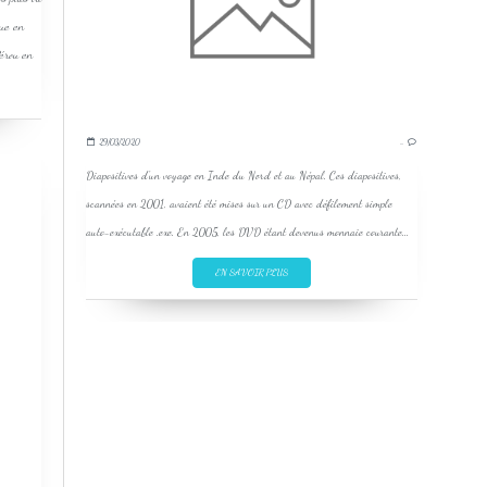
que en
Pérou en
29/03/2020
…
Diapositives d'un voyage en Inde du Nord et au Népal. Ces diapositives,
scannées en 2001, avaient été mises sur un CD avec défilement simple
auto-exécutable .exe. En 2005, les DVD étant devenus monnaie courante...
EN SAVOIR PLUS