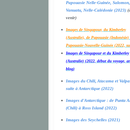
Papouasie Nelle-Guinée, Salomon,
Vanuatu, Nelle-Calédonie (2023)
(
venir)
Images de Singapour, du Kimberley
(Australie), de Papouasie (Indonésie) 
Papouasie-Nouvelle-Guinée (2022, su
Images de Singapour et du Kimberley
(Australie) (2022, début du voyage, a
blog)
Images du Chili, Atacama et Valpa
suite à Antarctique (2022)
Images d'Antarctique : de Punta A
(Chili) à Ross Island (2022)
Images des Seychelles (2021)