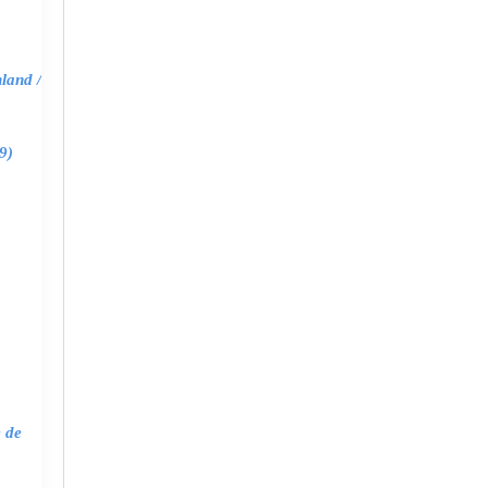
land /
9)
e de