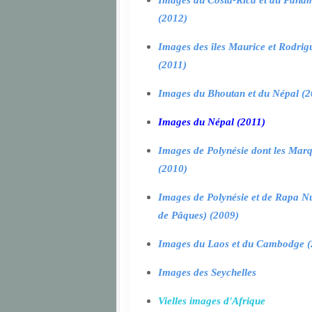
Images du Costa-Rica et du Pana
(2012)
Images des îles Maurice et Rodrig
(2011)
Images du Bhoutan et du Népal (2
Images du Népal (2011)
Images de Polynésie dont les Marq
(2010)
Images de Polynésie et de Rapa Nui
de Pâques) (2009)
Images du Laos et du Cambodge (
Images des Seychelles
Vielles images d'Afrique