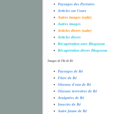
Paysages des Pyrénées
Articles sur l'ours
Autres images (suite)
Autres images
Articles divers (suite)
Articles divers
Récupération ours Blogzoom
Récupération divers Blogzoom
Images de l'île de Ré
Paysages de Ré
Flore de Ré
Oiseaux d'eau de Ré
Oiseaux terrestres de Ré
Araignées de Ré
Insectes de Ré
Autre faune de Ré