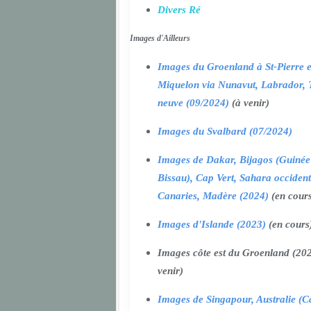
Divers Ré
Images d'Ailleurs
Images du Groenland à St-Pierre e
Miquelon via Nunavut, Labrador, 
neuve (09/2024)
(à venir)
Images du Svalbard (07/2024)
Images de Dakar, Bijagos (Guinée
Bissau), Cap Vert, Sahara occident
Canaries, Madère (2024)
(en cour
Images d'Islande (2023)
(en cours
Images côte est du Groenland (202
venir)
Images de Singapour, Australie (Ca