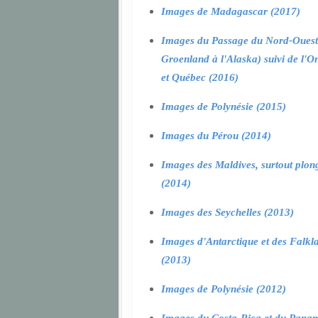
Images de Madagascar (2017)
Images du Passage du Nord-Ouest
Groenland à l'Alaska) suivi de l'O
et Québec (2016)
Images de Polynésie (2015)
Images du Pérou (2014)
Images des Maldives, surtout plon
(2014)
Images des Seychelles (2013)
Images d'Antarctique et des Falkl
(2013)
Images de Polynésie (2012)