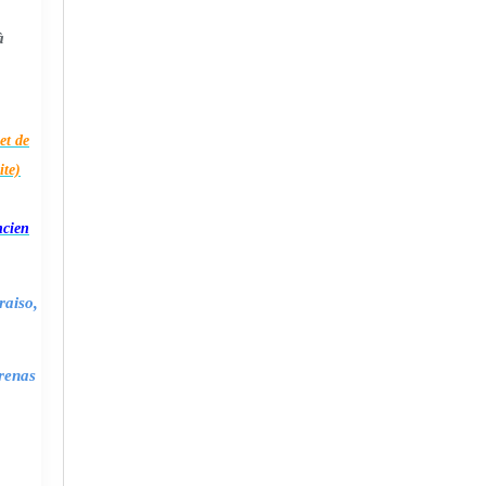
à
et de
ite)
ncien
raiso,
renas